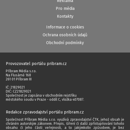
Reklama
Pro média
Kontakty
Informace o cookies
Ochrana osobních údajů
Obchodní podmínky
Provozovatel portálu pribram.cz
Příbram Média s.r.o.
Na Flusárně 168
261 01 Příbram III
IČ: 21829021
DIČ: CZ21829021
Společnost je zapsána v obchodním rejstříku
městského soudu v Praze - oddíl C, vložka 407087.
Redakce zpravodajství portálu pribram.cz
Společnost Příbram Média s.r.o. využívá zpravodajství ČTK, jehož obsah je
chráněn autorským zákonem. Přepis, šíření či další zpřístupňování tohoto
obsahu či jeho části veřejnosti, a to jakýmkoliv způsobem, je bez