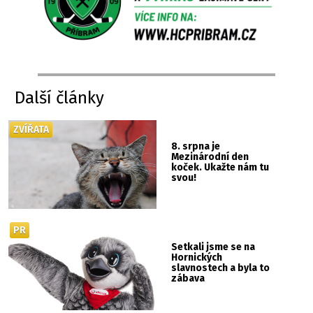
Další články
ZVÍŘATA
8. srpna je
Mezinárodní den
koček. Ukažte nám tu
svou!
PR
Setkali jsme se na
Hornických
slavnostech a byla to
zábava