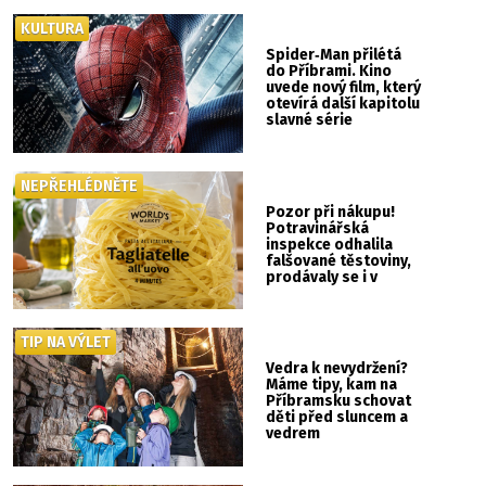
KULTURA
Spider‑Man přilétá
do Příbrami. Kino
uvede nový film, který
otevírá další kapitolu
slavné série
NEPŘEHLÉDNĚTE
Pozor při nákupu!
Potravinářská
inspekce odhalila
falšované těstoviny,
prodávaly se i v
Albertu
TIP NA VÝLET
Vedra k nevydržení?
Máme tipy, kam na
Příbramsku schovat
děti před sluncem a
vedrem