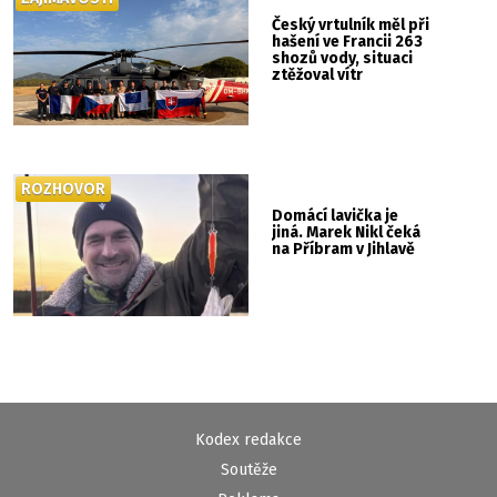
Český vrtulník měl při
hašení ve Francii 263
shozů vody, situaci
ztěžoval vítr
ROZHOVOR
Domácí lavička je
jiná. Marek Nikl čeká
na Příbram v Jihlavě
Kodex redakce
Soutěže