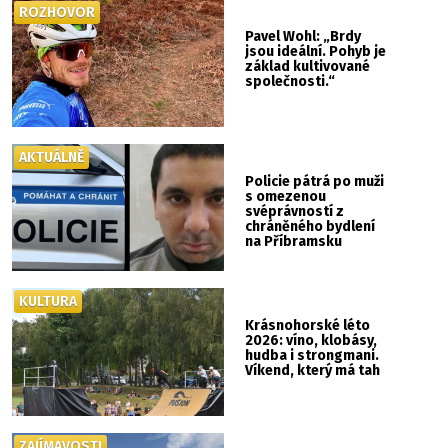
ROZHOVOR
Pavel Wohl: „Brdy
jsou ideální. Pohyb je
základ kultivované
společnosti.“
AKTUÁLNĚ
Policie pátrá po muži
s omezenou
svéprávností z
chráněného bydlení
na Příbramsku
KULTURA
Krásnohorské léto
2026: víno, klobásy,
hudba i strongmani.
Víkend, který má tah
ZAJÍMAVOSTI