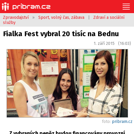
Zpravodajství
»
Sport, volný čas, zábava
|
Zdraví a sociální
služby
Fialka Fest vybral 20 tisíc na Bednu
1. září 2015 (16:03)
foto:
pribram.cz
Z vybraných peněz budou financovány provozní