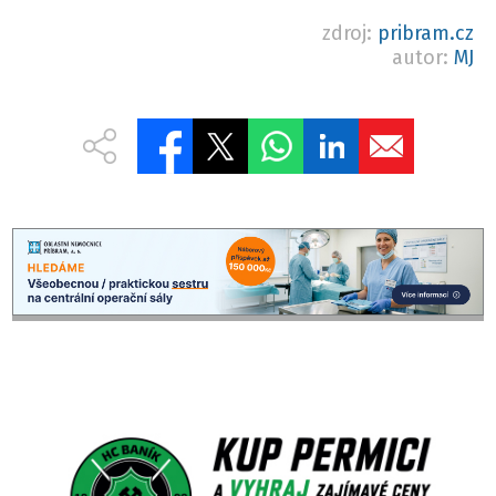
zdroj:
pribram.cz
autor:
MJ