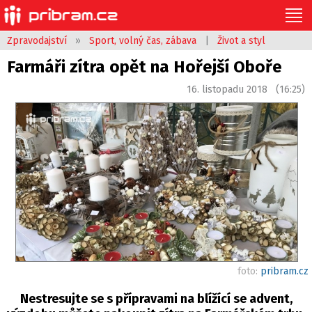
Zpravodajství
»
Sport, volný čas, zábava
|
Život a styl
Farmáři zítra opět na Hořejší Oboře
16. listopadu 2018 (16:25)
foto:
pribram.cz
Nestresujte se s přípravami na blížící se advent,