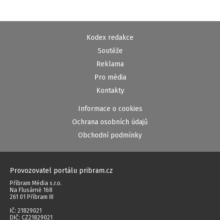
Kodex redakce
Soutěže
Reklama
Pro média
Kontakty
Informace o cookies
Ochrana osobních údajů
Obchodní podmínky
Provozovatel portálu pribram.cz
Příbram Média s.r.o.
Na Flusárně 168
261 01 Příbram III
IČ: 21829021
DIČ: CZ21829021