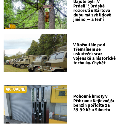
Už jste byli „V
Prdeli“? Brdské
rozcestí u Bártova
dubu má své lidové
jméno — a teď i
vlastní cedulku
V Rožmitále pod
Třemšínem se
uskuteční sraz
vojenské a historické
techniky. Chybět
nebude kaskadérská
show ani hudba
AKTUÁLNĚ
Pohonné hmoty v
Příbrami: Nejlevnější
benzin pořídíte za
39,99 Kč u Silmetu