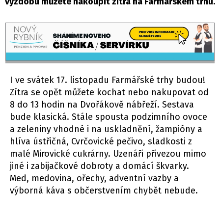
výzdobu můžete nakoupit zítra na Farmářském trhu.
I ve svátek 17. listopadu Farmářské trhy budou!
Zítra se opět můžete kochat nebo nakupovat od
8 do 13 hodin na Dvořákově nábřeží. Sestava
bude klasická. Stále spousta podzimního ovoce
a zeleniny vhodné i na uskladnění, žampióny a
hlíva ústřičná, Cvrčovické pečivo, sladkosti z
malé Mirovické cukrárny. Uzenáři přivezou mimo
jiné i zabijačkové dobroty a domácí škvarky.
Med, medovina, ořechy, adventní vazby a
výborná káva s občerstvením chybět nebude.