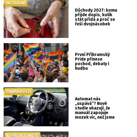
AKTUÁLNĚ
Důchody 2027: komu
přijde dopis, kolik
stát přidá a proč se
řeší dvojnásobek
První Příbramský
Pride přinese
pochod, debaty i
hudbu
ZAJÍMAVOSTI
Automat nás
„uspává“? Nové
studie ukazují, že
manuál zapojuje
mozek víc, než jsme
si mysleli
NEPŘEHLÉDNĚTE