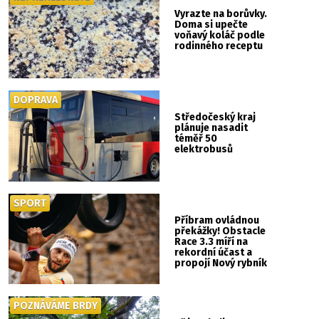
Vyrazte na borůvky.
Doma si upečte
voňavý koláč podle
rodinného receptu
DOPRAVA
Středočeský kraj
plánuje nasadit
téměř 50
elektrobusů
SPORT
Příbram ovládnou
překážky! Obstacle
Race 3.3 míří na
rekordní účast a
propojí Nový rybník
se Svatou Horou
POZNÁVÁME BRDY