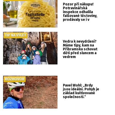
Pozor při nákupu!
Potravinářská
inspekce odhalila
falšované těstoviny,
prodávaly se i v
Albertu
TIP NA VÝLET
Vedra k nevydržení?
Máme tipy, kam na
Příbramsku schovat
děti před sluncem a
vedrem
ROZHOVOR
Pavel Wohl: „Brdy
jsou ideální. Pohyb je
základ kultivované
společnosti.“