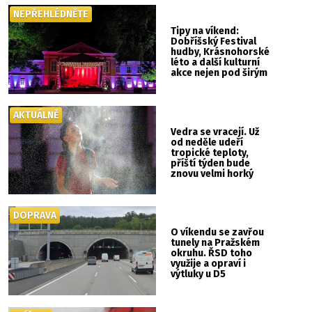
NEPŘEHLÉDNĚTE
Tipy na víkend:
Dobříšský Festival
hudby, Krásnohorské
léto a další kulturní
akce nejen pod širým
nebem
AKTUÁLNĚ
Vedra se vracejí. Už
od neděle udeří
tropické teploty,
příští týden bude
znovu velmi horký
DOPRAVA
O víkendu se zavřou
tunely na Pražském
okruhu. ŘSD toho
využije a opraví i
výtluky u D5