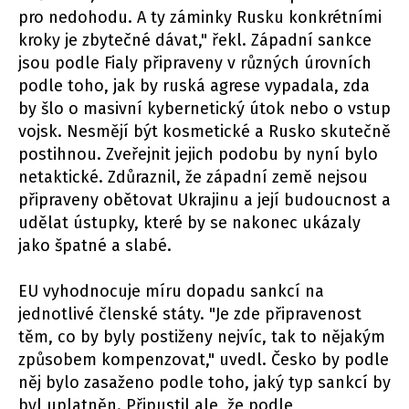
pro nedohodu. A ty záminky Rusku konkrétními
kroky je zbytečné dávat," řekl. Západní sankce
jsou podle Fialy připraveny v různých úrovních
podle toho, jak by ruská agrese vypadala, zda
by šlo o masivní kybernetický útok nebo o vstup
vojsk. Nesmějí být kosmetické a Rusko skutečně
postihnou. Zveřejnit jejich podobu by nyní bylo
netaktické. Zdůraznil, že západní země nejsou
připraveny obětovat Ukrajinu a její budoucnost a
udělat ústupky, které by se nakonec ukázaly
jako špatné a slabé.
EU vyhodnocuje míru dopadu sankcí na
jednotlivé členské státy. "Je zde připravenost
těm, co by byly postiženy nejvíc, tak to nějakým
způsobem kompenzovat," uvedl. Česko by podle
něj bylo zasaženo podle toho, jaký typ sankcí by
byl uplatněn. Připustil ale, že podle