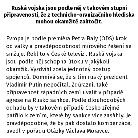
Ruská vojska jsou podle něj v takovém stupni
připravenosti, že z technicko-oranizačního hlediska
mohou okamžitě zaútočit.
Evropa je podle premiéra Petra Fialy (ODS) krok
od války a pravděpodobnost mírového řešení se
snižuje. Řekl to v České televizi. Ruská vojska
jsou podle něj schopna útoku v jakýkoli
okamžik. Vyzdvihl zcela jednotný postup
spojenců. Domnívá se, že s tím ruský prezident
Vladimir Putin nepočítal. Zdůraznil také
připravenost západních zemí uvalit v případě
agrese na Rusko sankce. Podle dlouhodobých
odhadů by v takovém případě Česko zřejmě
patřilo k zemím, které by sankce více zasáhly. Je
pravděpodobné, že by pak dostalo kompenzace,
uvedl v pořadu Otázky Václava Moravce.