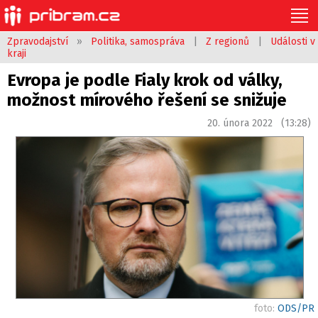
Zpravodajství
»
Politika, samospráva
|
Z regionů
|
Události v
kraji
Evropa je podle Fialy krok od války,
možnost mírového řešení se snižuje
20. února 2022 (13:28)
foto:
ODS/PR