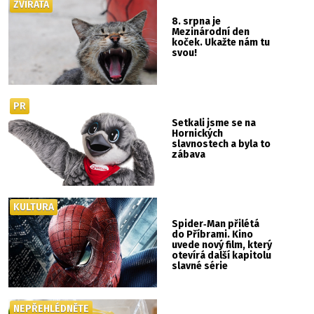
ZVÍŘATA
8. srpna je
Mezinárodní den
koček. Ukažte nám tu
svou!
PR
Setkali jsme se na
Hornických
slavnostech a byla to
zábava
KULTURA
Spider‑Man přilétá
do Příbrami. Kino
uvede nový film, který
otevírá další kapitolu
slavné série
NEPŘEHLÉDNĚTE