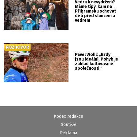
Vedra k nevydržení?
Máme tipy, kam na
Příbramsku schovat
děti před sluncem a
vedrem
ROZHOVOR
Pavel Wohl: „Brdy
jsou ideální. Pohyb je
základ kultivované
společnosti.“
Kodex redakce
Soutěže
Reklama