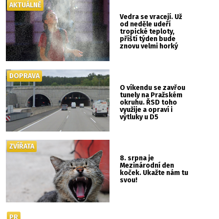
AKTUÁLNĚ
Vedra se vracejí. Už
od neděle udeří
tropické teploty,
příští týden bude
znovu velmi horký
DOPRAVA
O víkendu se zavřou
tunely na Pražském
okruhu. ŘSD toho
využije a opraví i
výtluky u D5
ZVÍŘATA
8. srpna je
Mezinárodní den
koček. Ukažte nám tu
svou!
PR