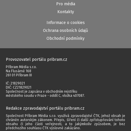
Pro média
Kontakty
Informace o cookies
Ochrana osobních údajů
Obchodní podmínky
Provozovatel portálu pribram.cz
Příbram Média s.r.o.
Na Flusárně 168
261 01 Příbram III
IČ: 21829021
DIČ: CZ21829021
Společnost je zapsána v obchodním rejstříku
městského soudu v Praze - oddíl C, vložka 407087.
Redakce zpravodajství portálu pribram.cz
Společnost Příbram Média s.r.o. využívá zpravodajství ČTK, jehož obsah je
chráněn autorským zákonem. Přepis, šíření či další zpřístupňování tohoto
obsahu či jeho části veřejnosti, a to jakýmkoliv způsobem, je bez
předchozího souhlasu ČTK výslovně zakázáno.