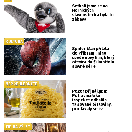
Setkali jsme se na
Hornických
slavnostech a byla to
zábava
KULTURA
Spider‑Man přilétá
do Příbrami. Kino
uvede nový film, který
otevírá další kapitolu
slavné série
NEPŘEHLÉDNĚTE
Pozor při nákupu!
Potravinářská
inspekce odhalila
falšované těstoviny,
prodávaly se i v
Albertu
TIP NA VÝLET