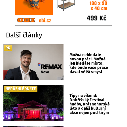
Další články
PR
Možná nehledáte
novou práci. Možná
jen hledáte místo,
kde bude vaše práce
dávat větší smysl
NEPŘEHLÉDNĚTE
Tipy na víkend:
Dobříšský Festival
hudby, Krásnohorské
léto a další kulturní
akce nejen pod širým
nebem