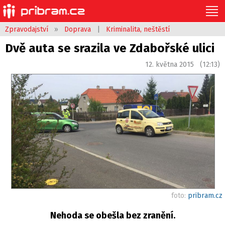
Zpravodajství
»
Doprava
|
Kriminalita, neštěstí
Dvě auta se srazila ve Zdabořské ulici
12. května 2015 (12:13)
foto:
pribram.cz
Nehoda se obešla bez zranění.