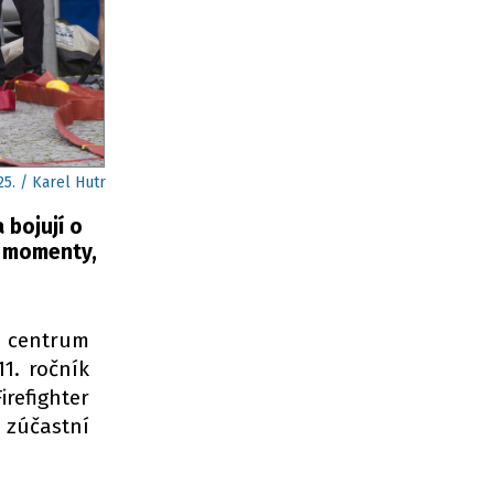
5. / Karel Hutr
 bojují o
a momenty,
v centrum
1. ročník
refighter
 zúčastní