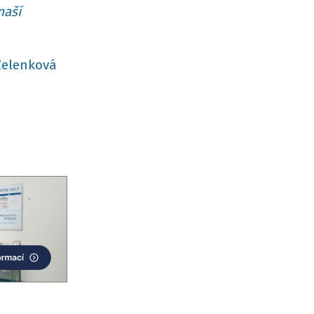
naší
Zelenková