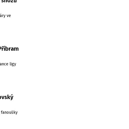
3 shozů
áry ve
 Příbram
ance ligy
ovský
 fanoušky