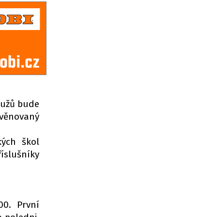
 mužů bude
věnovaný
kých škol
íslušníky
00. První