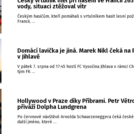
Český vrtulník měl při hašení ve Francii 26
vody, situaci ztěžoval vítr
Českým hasičům, kteří pomáhali s vrtulníkem hasit lesní pož
Francii, …
Domácí lavička je jiná. Marek Nikl čeká na
v Jihlavě
V pátek 7. srpna od 17:45 hostí FC Vysočina Jihlava v rámci Ch
tým FK …
Hollywood v Praze díky Příbrami. Petr Větr
přiváží Dolpha Lundgrena
Po červnové návštěvě Arnolda Schwarzeneggera čeká české
další jméno, které …