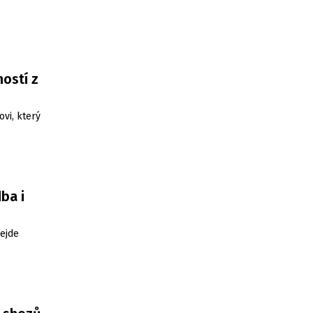
ostí z
ovi, který
ba i
ejde