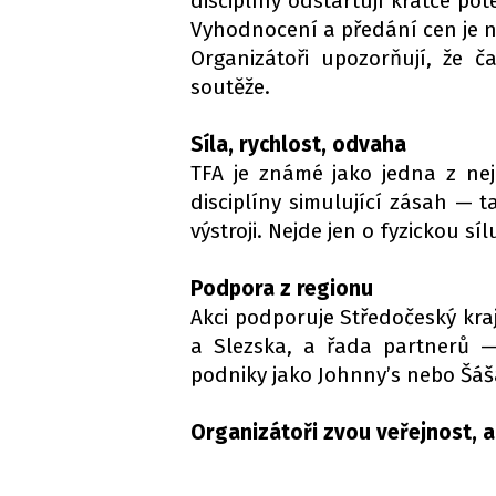
disciplíny odstartují krátce po
Vyhodnocení a předání cen je 
Organizátoři upozorňují, že
soutěže.
Síla, rychlost, odvaha
TFA je známé jako jedna z nej
disciplíny simulující zásah — 
výstroji. Nejde jen o fyzickou s
Podpora z regionu
Akci podporuje Středočeský kra
a Slezska, a řada partnerů —
podniky jako Johnny’s nebo Šáš
Organizátoři zvou veřejnost, a