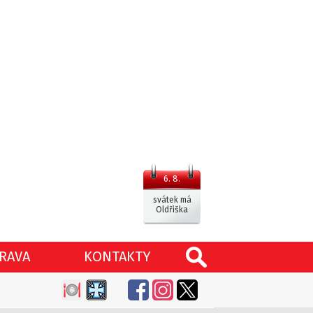
6. 8.
svátek má
Oldřiška
RAVA
KONTAKTY