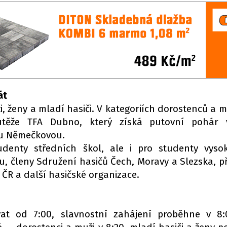
át
i, ženy a mladí hasiči. V kategoriích dorostenců a
outěže TFA Dubno, který získá putovní pohár 
ou Němečkovou.
denty středních škol, ale i pro studenty vyso
 členy Sdružení hasičů Čech, Moravy a Slezska, př
R a další hasičské organizace.
vat od 7:00, slavnostní zahájení proběhne v 8: