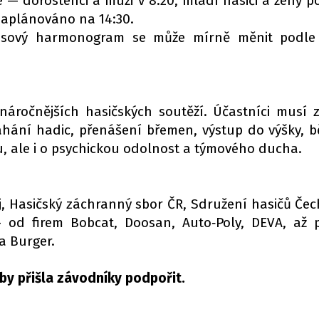
té — dorostenci a muži v 8:20, mladí hasiči a ženy p
naplánováno na 14:30.
 časový harmonogram se může mírně měnit podl
náročnějších hasičských soutěží. Účastníci musí 
tahání hadic, přenášení břemen, výstup do výšky, b
ílu, ale i o psychickou odolnost a týmového ducha.
j, Hasičský záchranný sbor ČR, Sdružení hasičů Čec
 od firem Bobcat, Doosan, Auto‑Poly, DEVA, až 
a Burger.
by přišla závodníky podpořit.