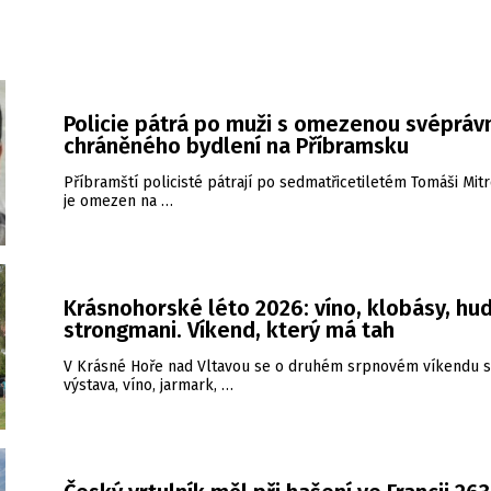
Policie pátrá po muži s omezenou svéprávn
chráněného bydlení na Příbramsku
Příbramští policisté pátrají po sedmatřicetiletém Tomáši Mitr
je omezen na …
Krásnohorské léto 2026: víno, klobásy, hud
strongmani. Víkend, který má tah
V Krásné Hoře nad Vltavou se o druhém srpnovém víkendu s
výstava, víno, jarmark, …