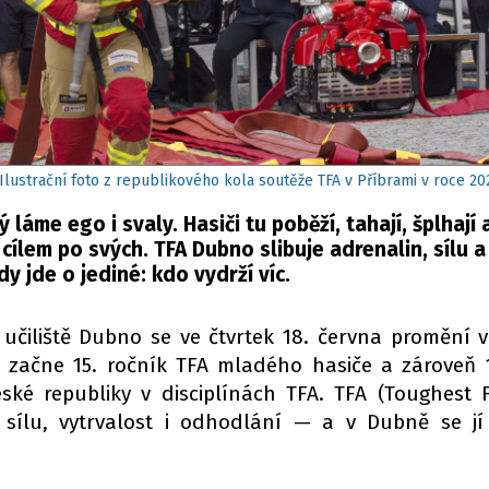
Ilustrační foto z republikového kola soutěže TFA v Příbrami v roce 202
láme ego i svaly. Hasiči tu poběží, tahají, šplhají a
 cílem po svých. TFA Dubno slibuje adrenalin, sílu 
dy jde o jediné: kdo vydrží víc.
 učiliště Dubno se ve čtvrtek 18. června promění 
 začne 15. ročník TFA mladého hasiče a zároveň 1
ské republiky v disciplínách TFA. TFA (Toughest Fi
ří sílu, vytrvalost i odhodlání — a v Dubně se jí