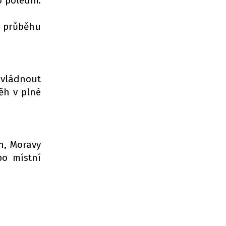
o poledni.
e průběhu
zvládnout
ěh v plné
h, Moravy
po místní