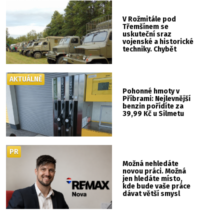
V Rožmitále pod
Třemšínem se
uskuteční sraz
vojenské a historické
techniky. Chybět
nebude kaskadérská
show ani hudba
AKTUÁLNĚ
Pohonné hmoty v
Příbrami: Nejlevnější
benzin pořídíte za
39,99 Kč u Silmetu
PR
Možná nehledáte
novou práci. Možná
jen hledáte místo,
kde bude vaše práce
dávat větší smysl