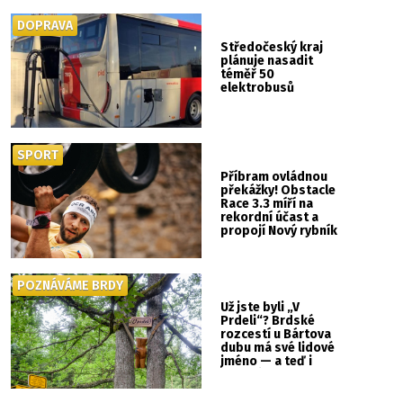
DOPRAVA
Středočeský kraj
plánuje nasadit
téměř 50
elektrobusů
SPORT
Příbram ovládnou
překážky! Obstacle
Race 3.3 míří na
rekordní účast a
propojí Nový rybník
se Svatou Horou
POZNÁVÁME BRDY
Už jste byli „V
Prdeli“? Brdské
rozcestí u Bártova
dubu má své lidové
jméno — a teď i
vlastní cedulku