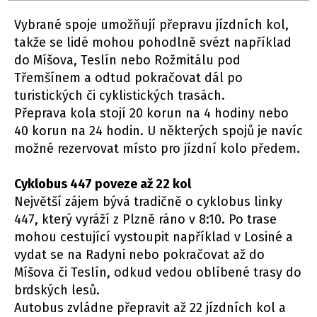
Vybrané spoje umožňují přepravu jízdních kol,
takže se lidé mohou pohodlně svézt například
do Míšova, Teslín nebo Rožmitálu pod
Třemšínem a odtud pokračovat dál po
turistických či cyklistických trasách.
Přeprava kola stojí 20 korun na 4 hodiny nebo
40 korun na 24 hodin. U některých spojů je navíc
možné rezervovat místo pro jízdní kolo předem.
Cyklobus 447 poveze až 22 kol
Největší zájem bývá tradičně o cyklobus linky
447, který vyráží z Plzně ráno v 8:10. Po trase
mohou cestující vystoupit například v Losiné a
vydat se na Radyni nebo pokračovat až do
Míšova či Teslín, odkud vedou oblíbené trasy do
brdských lesů.
Autobus zvládne přepravit až 22 jízdních kol a