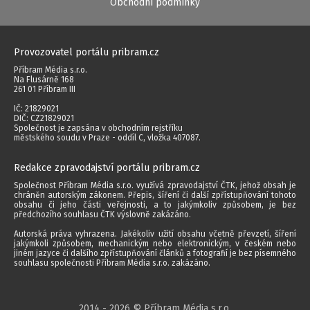
Obchodní podmínky
Provozovatel portálu pribram.cz
Příbram Média s.r.o.
Na Flusárně 168
261 01 Příbram III
IČ: 21829021
DIČ: CZ21829021
Společnost je zapsána v obchodním rejstříku
městského soudu v Praze - oddíl C, vložka 407087.
Redakce zpravodajství portálu pribram.cz
Společnost Příbram Média s.r.o. využívá zpravodajství ČTK, jehož obsah je
chráněn autorským zákonem. Přepis, šíření či další zpřístupňování tohoto
obsahu či jeho části veřejnosti, a to jakýmkoliv způsobem, je bez
předchozího souhlasu ČTK výslovně zakázáno.
Autorská práva vyhrazena. Jakékoliv užití obsahu včetně převzetí, šíření
jakýmkoli způsobem, mechanickým nebo elektronickým, v českém nebo
jiném jazyce či dalšího zpřístupňování článků a fotografií je bez písemného
souhlasu společnosti Příbram Média s.r.o. zakázáno.
2014 - 2026 © Příbram Média s.r.o.