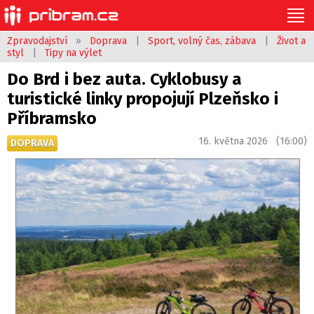
Zpravodajství
»
Doprava
|
Sport, volný čas, zábava
|
Život a
styl
|
Tipy na výlet
Do Brd i bez auta. Cyklobusy a
turistické linky propojují Plzeňsko i
Příbramsko
16. května 2026 (16:00)
DOPRAVA