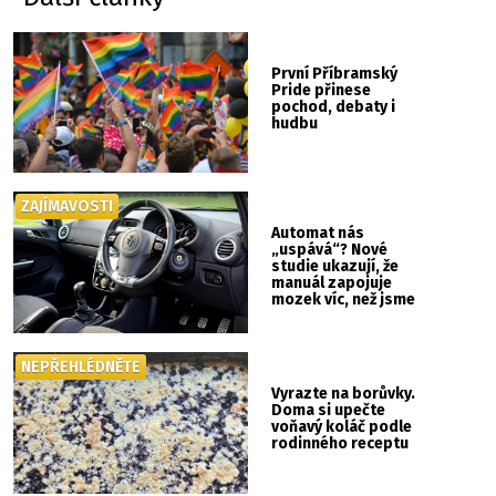
První Příbramský
Pride přinese
pochod, debaty i
hudbu
ZAJÍMAVOSTI
Automat nás
„uspává“? Nové
studie ukazují, že
manuál zapojuje
mozek víc, než jsme
si mysleli
NEPŘEHLÉDNĚTE
Vyrazte na borůvky.
Doma si upečte
voňavý koláč podle
rodinného receptu