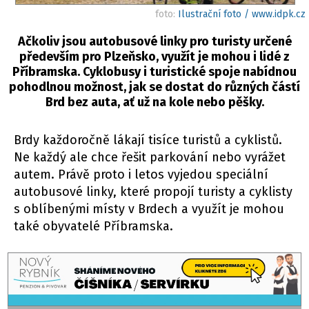
foto:
Ilustrační foto / www.idpk.cz
Ačkoliv jsou autobusové linky pro turisty určené
především pro Plzeňsko, využít je mohou i lidé z
Příbramska. Cyklobusy i turistické spoje nabídnou
pohodlnou možnost, jak se dostat do různých částí
Brd bez auta, ať už na kole nebo pěšky.
Brdy každoročně lákají tisíce turistů a cyklistů.
Ne každý ale chce řešit parkování nebo vyrážet
autem. Právě proto i letos vyjedou speciální
autobusové linky, které propojí turisty a cyklisty
s oblíbenými místy v Brdech a využít je mohou
také obyvatelé Příbramska.