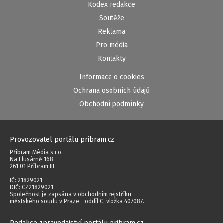
Kodex redakce
Soutěže
Reklama
Pro média
Kontakty
Informace o cookies
Ochrana osobních údajů
Obchodní podmínky
Provozovatel portálu pribram.cz
Příbram Média s.r.o.
Na Flusárně 168
261 01 Příbram III
IČ: 21829021
DIČ: CZ21829021
Společnost je zapsána v obchodním rejstříku
městského soudu v Praze - oddíl C, vložka 407087.
Redakce zpravodajství portálu pribram.cz