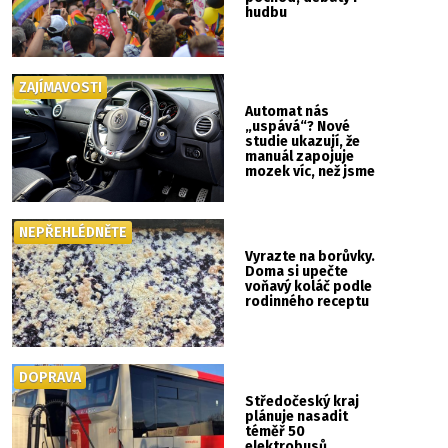
hudbu
ZAJÍMAVOSTI
Automat nás
„uspává“? Nové
studie ukazují, že
manuál zapojuje
mozek víc, než jsme
si mysleli
NEPŘEHLÉDNĚTE
Vyrazte na borůvky.
Doma si upečte
voňavý koláč podle
rodinného receptu
DOPRAVA
Středočeský kraj
plánuje nasadit
téměř 50
elektrobusů