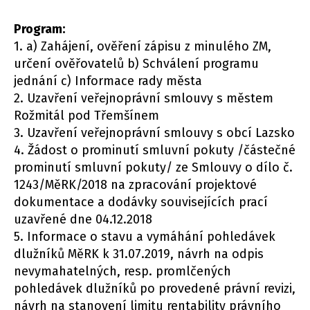
Program:
1. a) Zahájení, ověření zápisu z minulého ZM,
určení ověřovatelů b) Schválení programu
jednání c) Informace rady města
2. Uzavření veřejnoprávní smlouvy s městem
Rožmitál pod Třemšínem
3. Uzavření veřejnoprávní smlouvy s obcí Lazsko
4. Žádost o prominutí smluvní pokuty /částečné
prominutí smluvní pokuty/ ze Smlouvy o dílo č.
1243/MěRK/2018 na zpracování projektové
dokumentace a dodávky souvisejících prací
uzavřené dne 04.12.2018
5. Informace o stavu a vymáhání pohledávek
dlužníků MěRK k 31.07.2019, návrh na odpis
nevymahatelných, resp. promlčených
pohledávek dlužníků po provedené právní revizi,
návrh na stanovení limitu rentability právního