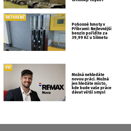
nebude kaskadérská
show ani hudba
AKTUÁLNĚ
Pohonné hmoty v
Příbrami: Nejlevnější
benzin pořídíte za
39,99 Kč u Silmetu
PR
Možná nehledáte
novou práci. Možná
jen hledáte místo,
kde bude vaše práce
dávat větší smysl