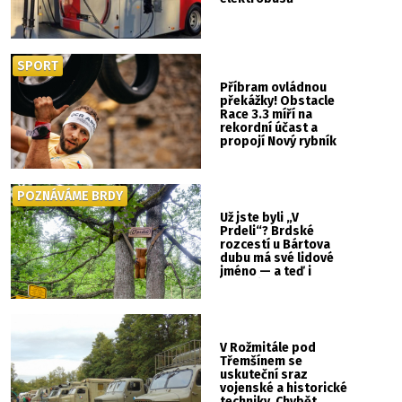
SPORT
Příbram ovládnou
překážky! Obstacle
Race 3.3 míří na
rekordní účast a
propojí Nový rybník
se Svatou Horou
POZNÁVÁME BRDY
Už jste byli „V
Prdeli“? Brdské
rozcestí u Bártova
dubu má své lidové
jméno — a teď i
vlastní cedulku
V Rožmitále pod
Třemšínem se
uskuteční sraz
vojenské a historické
techniky. Chybět