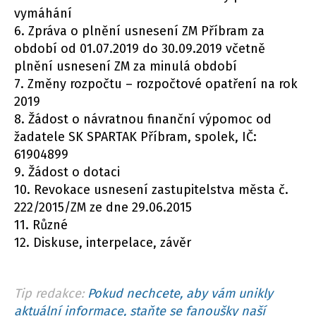
vymáhání
6. Zpráva o plnění usnesení ZM Příbram za
období od 01.07.2019 do 30.09.2019 včetně
plnění usnesení ZM za minulá období
7. Změny rozpočtu – rozpočtové opatření na rok
2019
8. Žádost o návratnou finanční výpomoc od
žadatele SK SPARTAK Příbram, spolek, IČ:
61904899
9. Žádost o dotaci
10. Revokace usnesení zastupitelstva města č.
222/2015/ZM ze dne 29.06.2015
11. Různé
12. Diskuse, interpelace, závěr
Tip redakce:
Pokud nechcete, aby vám unikly
aktuální informace, staňte se fanoušky naší