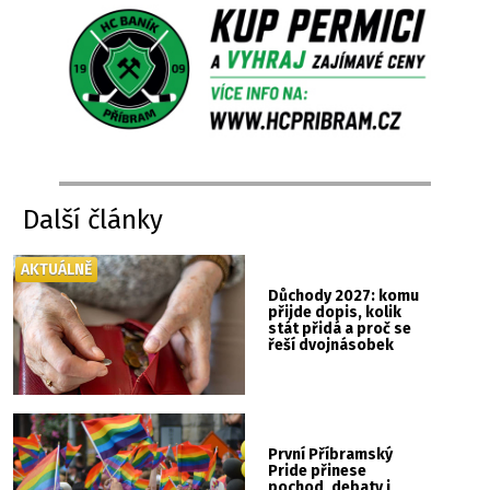
Další články
AKTUÁLNĚ
Důchody 2027: komu
přijde dopis, kolik
stát přidá a proč se
řeší dvojnásobek
První Příbramský
Pride přinese
pochod, debaty i