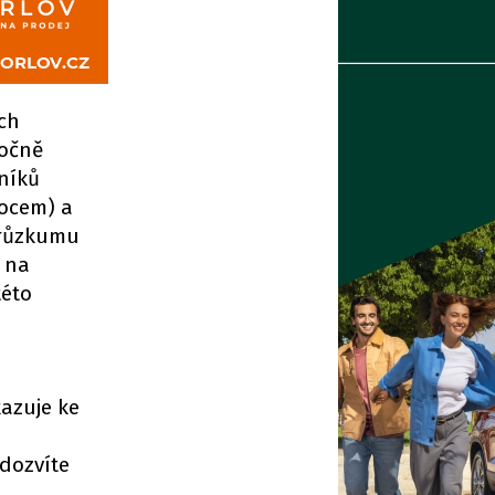
ch
ročně
rníků
mocem) a
 průzkumu
e na
této
azuje ke
 dozvíte