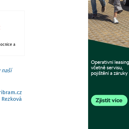
ž
mocnice a
 naší
ribram.cz
 Rezková