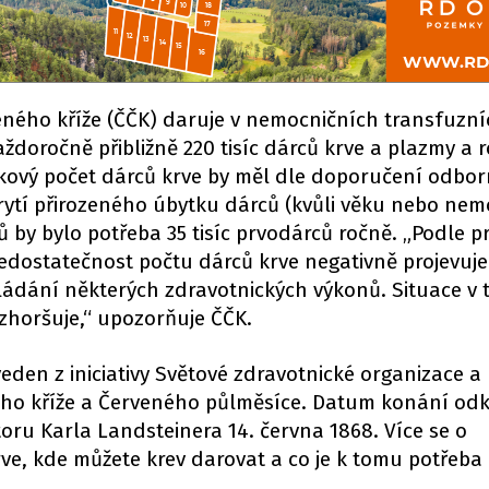
ného kříže (ČČK) daruje v nemocničních transfuzní
aždoročně přibližně 220 tisíc dárců krve a plazmy a 
elkový počet dárců krve by měl dle doporučení odbo
okrytí přirozeného úbytku dárců (kvůli věku nebo ne
ů by bylo potřeba 35 tisíc prvodárců ročně. „Podle
nedostatečnost počtu dárců krve negativně projevuj
ládání některých zdravotnických výkonů. Situace v 
 zhoršuje,“ upozorňuje ČČK.
eden z iniciativy Světové zdravotnické organizace a
ho kříže a Červeného půlměsíce. Datum konání odk
toru Karla Landsteinera 14. června 1868. Více se o
ve, kde můžete krev darovat a co je k tomu potřeba