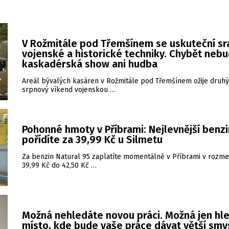
V Rožmitále pod Třemšínem se uskuteční sr
vojenské a historické techniky. Chybět neb
kaskadérská show ani hudba
Areál bývalých kasáren v Rožmitále pod Třemšínem ožije druhý
srpnový víkend vojenskou …
Pohonné hmoty v Příbrami: Nejlevnější benzi
pořídíte za 39,99 Kč u Silmetu
Za benzin Natural 95 zaplatíte momentálně v Příbrami v rozme
39,99 Kč do 42,50 Kč …
Možná nehledáte novou práci. Možná jen hl
místo, kde bude vaše práce dávat větší smy