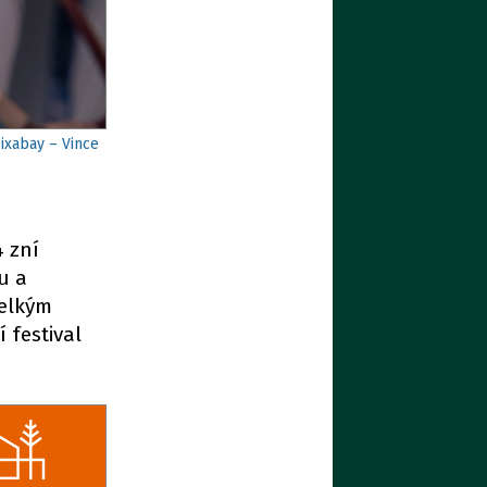
Pixabay – Vince
4 zní
u a
Velkým
festival