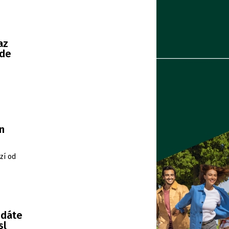
az
ude
n
zí od
edáte
sl