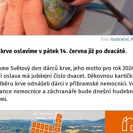
foto:
ilustrační, 
krve oslavíme v pátek 14. června již po dvacáté.
áme Světový den dárců krve, jeho motto pro rok 202
ní oslava má jubilejní číslo dvacet. Děkovnou kartičk
odběru krve odnášeli dárci v příbramské nemocnici. 
ance nemocnice a záchranáře bude dnešní hudební 
ami.