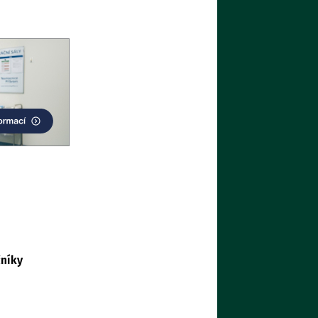
čníky