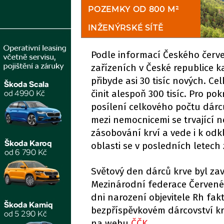
Podle informací Českého červe
zařízeních v České republice k
přibyde asi 30 tisíc nových. C
činit alespoň 300 tisíc. Pro p
posílení celkového počtu dárc
mezi nemocnicemi se trvající 
zásobování krví a vede i k odk
oblasti se v posledních letech
Světový den dárců krve byl zav
Mezinárodní federace Červené
dni narození objevitele Rh fak
bezpříspěvkovém dárcovství kr
na webu
ČČK
.