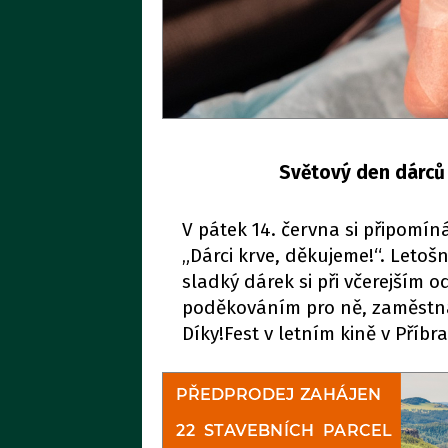
Světový den dárců 
V pátek 14. června si připomín
„Dárci krve, děkujeme!“. Letoš
sladký dárek si při včerejším 
poděkováním pro ně, zaměstn
Díky!Fest v letním kině v Příbr