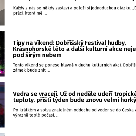
Každý z nás se někdy zastaví a položí si jednoduchou otázku. 
práci, která mě …
Tipy na víkend: Dobříšský Festival hudby,
Krásnohorské léto a další kulturní akce nej
pod širým nebem
Tento víkend se ponese hlavně v duchu kulturních akcí. Dobří
zámek bude znít …
Vedra se vracejí. Už od neděle udeří tropick
teploty, příští týden bude znovu velmi hork
Po krátkém a sotva znatelném oddechu od veder se do Česka v
výrazně teplé počasí. …