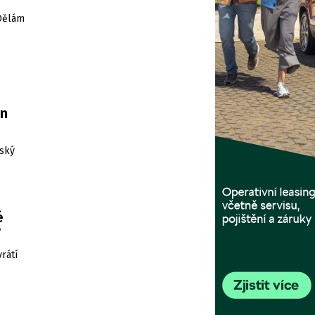
„Dělám
en
šský
é
ý
rátí