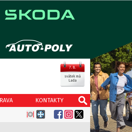
7. 8.
svátek má
Lada
RAVA
KONTAKTY