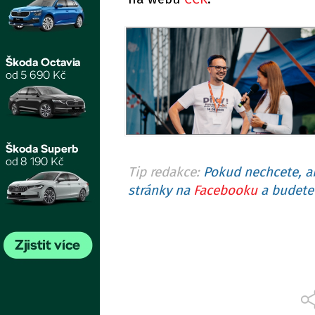
Tip redakce:
Pokud nechcete, ab
stránky na
Facebooku
a budete 