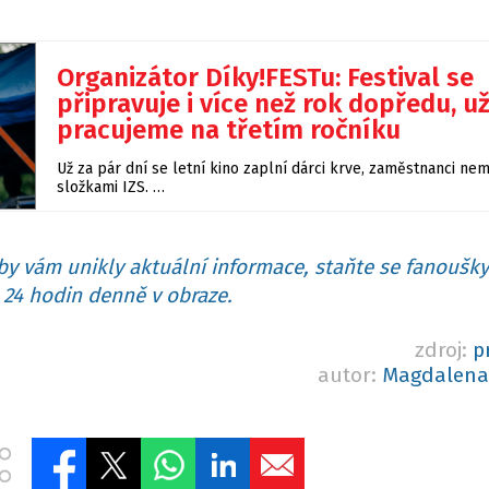
Organizátor Díky!FESTu: Festival se
připravuje i více než rok dopředu, u
pracujeme na třetím ročníku
Už za pár dní se letní kino zaplní dárci krve, zaměstnanci ne
složkami IZS. …
y vám unikly aktuální informace, staňte se fanoušky
24 hodin denně v obraze.
zdroj:
p
autor:
Magdalena