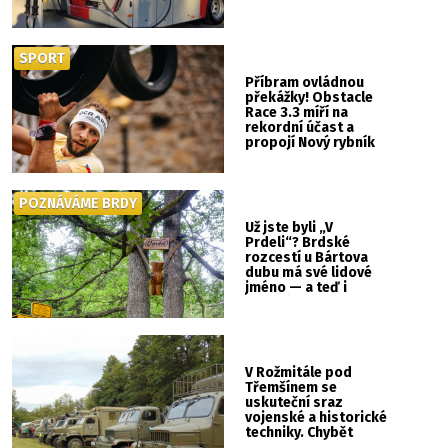
SPORT
Příbram ovládnou
překážky! Obstacle
Race 3.3 míří na
rekordní účast a
propojí Nový rybník
se Svatou Horou
POZNÁVÁME BRDY
Už jste byli „V
Prdeli“? Brdské
rozcestí u Bártova
dubu má své lidové
jméno — a teď i
vlastní cedulku
V Rožmitále pod
Třemšínem se
uskuteční sraz
vojenské a historické
techniky. Chybět
nebude kaskadérská