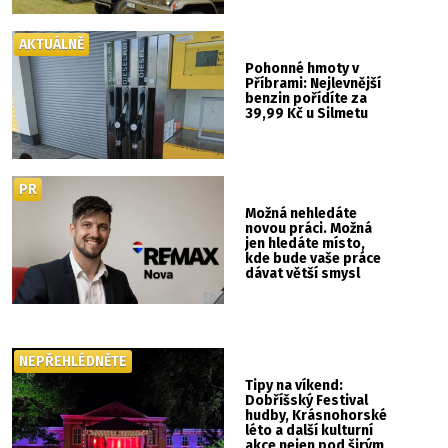
show ani hudba
AKTUÁLNĚ
Pohonné hmoty v
Příbrami: Nejlevnější
benzin pořídíte za
39,99 Kč u Silmetu
PR
Možná nehledáte
novou práci. Možná
jen hledáte místo,
kde bude vaše práce
dávat větší smysl
NEPŘEHLÉDNĚTE
Tipy na víkend:
Dobříšský Festival
hudby, Krásnohorské
léto a další kulturní
akce nejen pod širým