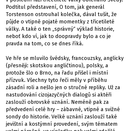
Podtitul představení, O tom, jak generál
Torstenson ostrouhal kolečka, dával tušit, že
půjde o vtipně pojaté momentky z třicetileté
války. A také o ten „správný“ výklad historie,
neboť kdo ví, jak to doopravdy bylo a co je
pravda na tom, co se dnes říká.
Ve hře se mluvilo švédsky, francouzsky, anglicky
(přesněji: skotskou angličtinou), polsky, a
protože šlo o Brno, na řadu přišel i místní
přízvuk. Všechny tyto řeči měly v příběhu
zásadní roli a nešlo jen o stručné repliky. Už za
nastudování cizojazyčných dialogů si aktéři
zaslouží obrovské uznání. Neméně pak za
předvedení celé hry – zábavné, vtipné a svižné
sondy do historie. Velké uznání zaslouží také
jevištní a kostýmní provedení, svým tématem