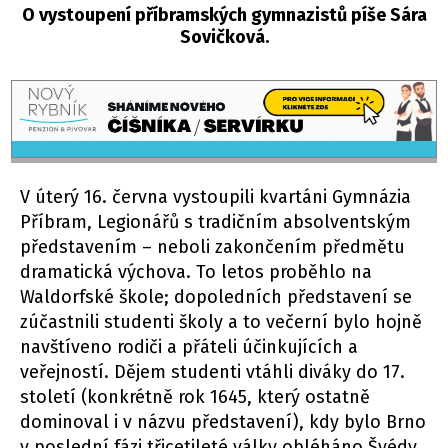
O vystoupení příbramských gymnazistů píše Sára
Sovičková.
V úterý 16. června vystoupili kvartáni Gymnázia
Příbram, Legionářů s tradičním absolventským
představením – neboli zakončením předmětu
dramatická výchova. To letos proběhlo na
Waldorfské škole; dopoledních představení se
zúčastnili studenti školy a to večerní bylo hojně
navštíveno rodiči a přáteli účinkujících a
veřejností. Dějem studenti vtáhli diváky do 17.
století (konkrétně rok 1645, který ostatně
dominoval i v názvu představení), kdy bylo Brno
v poslední fázi třicetileté války obléháno Švédy.