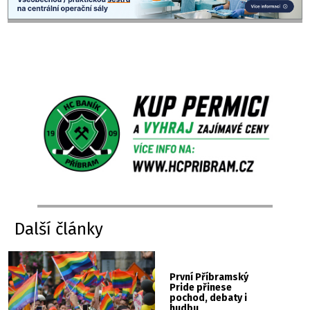
Další články
První Příbramský
Pride přinese
pochod, debaty i
hudbu