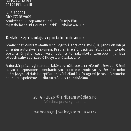
Na Flusárně 168
261 01 Příbram III
IČ: 21829021
DIČ: CZ21829021
Společnost je zapsána v obchodním rejstříku
městského soudu v Praze - oddíl C, vložka 407087.
Redakce zpravodajství portálu pribram.cz
Společnost Příbram Média s.r.o. využívá zpravodajství ČTK, jehož obsah je
chráněn autorským zákonem. Přepis, šíření či další zpřístupňování tohoto
obsahu či jeho části veřejnosti, a to jakýmkoliv způsobem, je bez
předchozího souhlasu ČTK výslovně zakázáno.
Autorská práva vyhrazena. Jakékoliv užití obsahu včetně převzetí, šíření
jakýmkoli způsobem, mechanickým nebo elektronickým, v českém nebo
jiném jazyce či dalšího zpřístupňování článků a fotografií je bez písemného
souhlasu společnosti Příbram Média s.r.o. zakázáno.
2014 - 2026 © Příbram Média s.r.o.
Všechna práva vyhrazena.
webdesign | websystem | KAO.cz