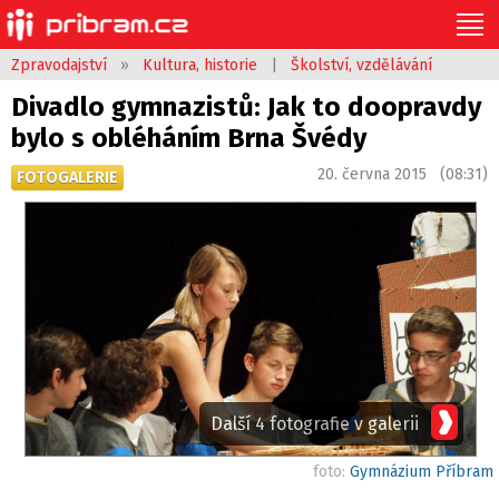
Zpravodajství
»
Kultura, historie
|
Školství, vzdělávání
Divadlo gymnazistů: Jak to doopravdy
bylo s obléháním Brna Švédy
20. června 2015 (08:31)
FOTOGALERIE
Další 4 fotografie v galerii
foto:
Gymnázium Příbram