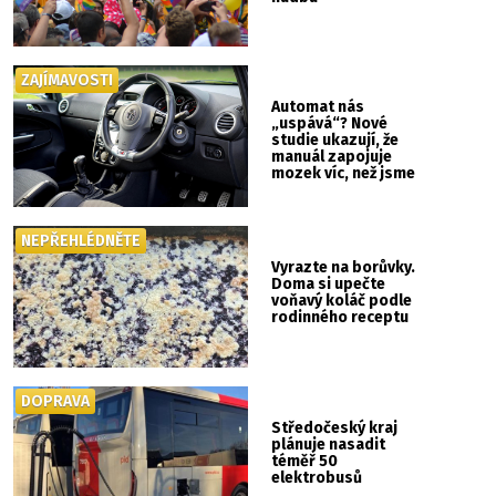
ZAJÍMAVOSTI
Automat nás
„uspává“? Nové
studie ukazují, že
manuál zapojuje
mozek víc, než jsme
si mysleli
NEPŘEHLÉDNĚTE
Vyrazte na borůvky.
Doma si upečte
voňavý koláč podle
rodinného receptu
DOPRAVA
Středočeský kraj
plánuje nasadit
téměř 50
elektrobusů