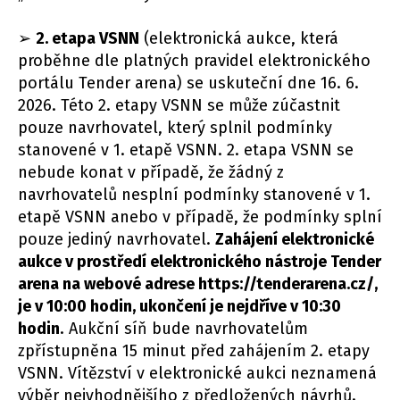
➢
2. etapa VSNN
(elektronická aukce, která
proběhne dle platných pravidel elektronického
portálu Tender arena) se uskuteční dne 16. 6.
2026. Této 2. etapy VSNN se může zúčastnit
pouze navrhovatel, který splnil podmínky
stanovené v 1. etapě VSNN. 2. etapa VSNN se
nebude konat v případě, že žádný z
navrhovatelů nesplní podmínky stanovené v 1.
etapě VSNN anebo v případě, že podmínky splní
pouze jediný navrhovatel.
Zahájení elektronické
aukce v prostředí elektronického nástroje Tender
arena na webové adrese https://tenderarena.cz/,
je v 10:00 hodin, ukončení je nejdříve v 10:30
hodin
. Aukční síň bude navrhovatelům
zpřístupněna 15 minut před zahájením 2. etapy
VSNN. Vítězství v elektronické aukci neznamená
výběr nejvhodnějšího z předložených návrhů.