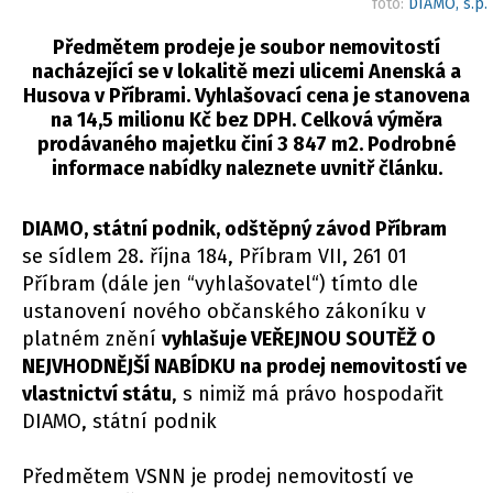
foto:
DIAMO, s.p.
Předmětem prodeje je soubor nemovitostí
nacházející se v lokalitě mezi ulicemi Anenská a
Husova v Příbrami. Vyhlašovací cena je stanovena
na 14,5 milionu Kč bez DPH. Celková výměra
prodávaného majetku činí 3 847 m2. Podrobné
informace nabídky naleznete uvnitř článku.
DIAMO, státní podnik, odštěpný závod Příbram
se sídlem 28. října 184, Příbram VII, 261 01
Příbram (dále jen “vyhlašovatel“) tímto dle
ustanovení nového občanského zákoníku v
platném znění
vyhlašuje VEŘEJNOU SOUTĚŽ O
NEJVHODNĚJŠÍ NABÍDKU na prodej nemovitostí ve
vlastnictví státu
, s nimiž má právo hospodařit
DIAMO, státní podnik
Předmětem VSNN je prodej nemovitostí ve