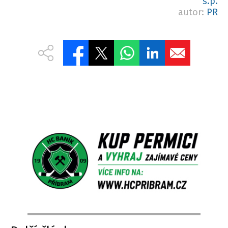
s.p.
autor:
PR