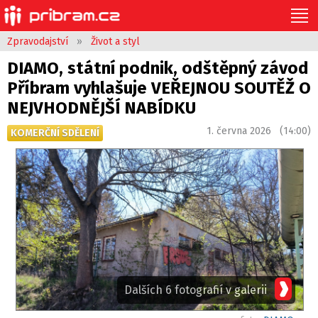
Zpravodajství
»
Život a styl
DIAMO, státní podnik, odštěpný závod
Příbram vyhlašuje VEŘEJNOU SOUTĚŽ O
NEJVHODNĚJŠÍ NABÍDKU
1. června 2026 (14:00)
KOMERČNÍ SDĚLENÍ
Dalších 6 fotografií v galerii