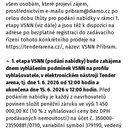
všem osobám, které projeví zájem,
prostřednictvím e-mailu pribram@diamo.cz po
celou dobu lhůty pro podání nabídky v rámci 1.
etapy VSNN (viz dále) a jsou též k dispozici na
adrese po bezplatné registraci do zadávacího
řízení tohoto konkrétního prodeje na
https://tenderarena.cz/, název: VSNN Příbram.
➢
1. etapa VSNN (podání nabídky) bude zahájena
dnem vyhlášením podmínek VSNN na profilu
vyhlašovatele, v elektronickém nástroji Tender
arena, tj. dne 1. 6. 2026 od 12:00 hodin a
ukončena dne 15. 6. 2026 v 12:00 hodin.
Před
podáním nabídky je každý z navrhovatelů
povinen složit peněžní záruku ve výši 1 450
000,00 Kč (10 % z vyhlašovací ceny bez DPH
prodávaných nemovitostí) na účet č. 350000-
23550881/0710, variabilní symbol 379190, vedený