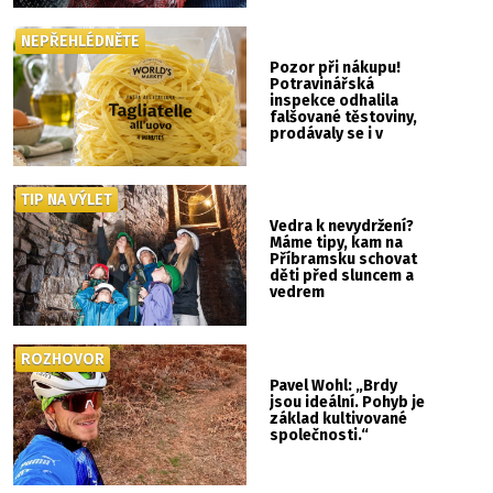
NEPŘEHLÉDNĚTE
Pozor při nákupu!
Potravinářská
inspekce odhalila
falšované těstoviny,
prodávaly se i v
Albertu
TIP NA VÝLET
Vedra k nevydržení?
Máme tipy, kam na
Příbramsku schovat
děti před sluncem a
vedrem
ROZHOVOR
Pavel Wohl: „Brdy
jsou ideální. Pohyb je
základ kultivované
společnosti.“