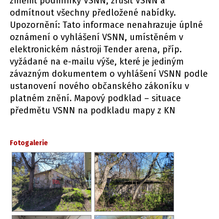
změnit podmínky VSNN, zrušit VSNN a
odmítnout všechny předložené nabídky.
Upozornění: Tato informace nenahrazuje úplné
oznámení o vyhlášení VSNN, umístěném v
elektronickém nástroji Tender arena, příp.
vyžádané na e-mailu výše, které je jediným
závazným dokumentem o vyhlášení VSNN podle
ustanovení nového občanského zákoníku v
platném znění. Mapový podklad – situace
předmětu VSNN na podkladu mapy z KN
Fotogalerie