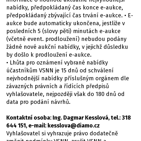
nabídky, předpokládaný čas konce e-aukce,
předpokládaný zbývající čas trvání e-aukce. • E-
aukce bude automaticky ukončena, jestliže v
posledních 5 (slovy pěti) minutách e-aukce
(včetně event. prodloužení) nebudou podány
žádné nové aukční nabídky, v jejichž důsledku
by došlo k prodloužení e-aukce.
• Lhůta pro oznámení vybrané nabídky
účastníkům VSNN je 15 dnů od schválení
nejvhodnější nabídky příslušným orgánem dle
závazných právních a řídících předpisů
vyhlašovatele, nejpozději však do 180 dnů od
data pro podání návrhů.
Kontaktní osoba: Ing. Dagmar Kesslová, tel.: 318
644 151, e-mail: kesslova@diamo.cz
Vyhlašovatel si vyhrazuje právo dodatečně