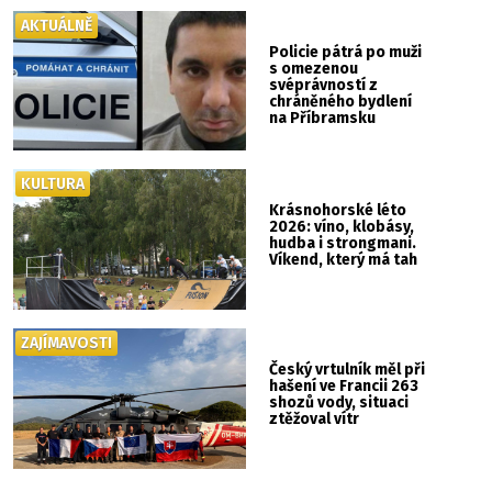
AKTUÁLNĚ
Policie pátrá po muži
s omezenou
svéprávností z
chráněného bydlení
na Příbramsku
KULTURA
Krásnohorské léto
2026: víno, klobásy,
hudba i strongmani.
Víkend, který má tah
ZAJÍMAVOSTI
Český vrtulník měl při
hašení ve Francii 263
shozů vody, situaci
ztěžoval vítr