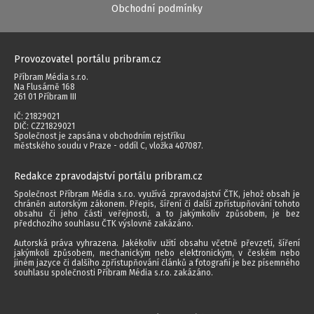
Obchodní podmínky
Provozovatel portálu pribram.cz
Příbram Média s.r.o.
Na Flusárně 168
261 01 Příbram III
IČ: 21829021
DIČ: CZ21829021
Společnost je zapsána v obchodním rejstříku
městského soudu v Praze - oddíl C, vložka 407087.
Redakce zpravodajství portálu pribram.cz
Společnost Příbram Média s.r.o. využívá zpravodajství ČTK, jehož obsah je
chráněn autorským zákonem. Přepis, šíření či další zpřístupňování tohoto
obsahu či jeho části veřejnosti, a to jakýmkoliv způsobem, je bez
předchozího souhlasu ČTK výslovně zakázáno.
Autorská práva vyhrazena. Jakékoliv užití obsahu včetně převzetí, šíření
jakýmkoli způsobem, mechanickým nebo elektronickým, v českém nebo
jiném jazyce či dalšího zpřístupňování článků a fotografií je bez písemného
souhlasu společnosti Příbram Média s.r.o. zakázáno.