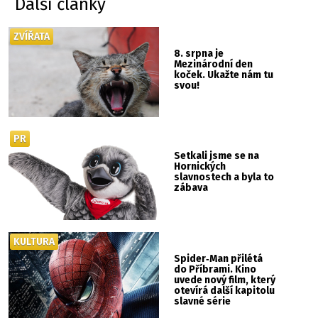
Další články
ZVÍŘATA
8. srpna je
Mezinárodní den
koček. Ukažte nám tu
svou!
PR
Setkali jsme se na
Hornických
slavnostech a byla to
zábava
KULTURA
Spider‑Man přilétá
do Příbrami. Kino
uvede nový film, který
otevírá další kapitolu
slavné série