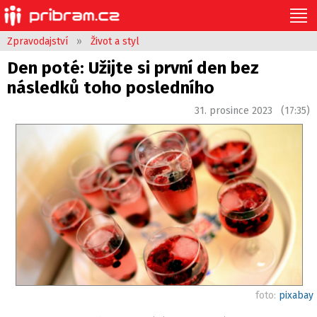
Zpravodajství
»
Život a styl
Den poté: Užijte si první den bez
následků toho posledního
31. prosince 2023 (17:35)
foto:
pixabay