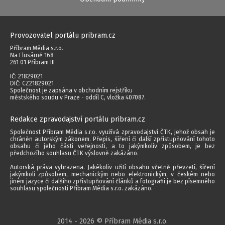
Provozovatel portálu pribram.cz
Příbram Média s.r.o.
Na Flusárně 168
261 01 Příbram III
IČ: 21829021
DIČ: CZ21829021
Společnost je zapsána v obchodním rejstříku
městského soudu v Praze - oddíl C, vložka 407087.
Redakce zpravodajství portálu pribram.cz
Společnost Příbram Média s.r.o. využívá zpravodajství ČTK, jehož obsah je
chráněn autorským zákonem. Přepis, šíření či další zpřístupňování tohoto
obsahu či jeho části veřejnosti, a to jakýmkoliv způsobem, je bez
předchozího souhlasu ČTK výslovně zakázáno.
Autorská práva vyhrazena. Jakékoliv užití obsahu včetně převzetí, šíření
jakýmkoli způsobem, mechanickým nebo elektronickým, v českém nebo
jiném jazyce či dalšího zpřístupňování článků a fotografií je bez písemného
souhlasu společnosti Příbram Média s.r.o. zakázáno.
2014 - 2026 © Příbram Média s.r.o.