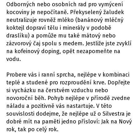
Odborných nebo osobních rad pro vymýcení
kocoviny je nepočítaně. Překyselený žaludek
neutralizuje rovněž mléko (banánový mléčný
koktejl dopraví tělu i minerály v podobě
draslíku) a pomůže mu také mátový nebo
zázvorový čaj spolu s medem. Jestliže jste zvyklí
na kofeinový doping, opět nezapomeňte na
vodu.
Probere vás i ranní sprcha, nejlépe v kombinaci
teplé a studené pro rozproudění krve. Dopřejte
si vycházku na čerstvém vzduchu nebo
novoroční běh. Pohyb nejlépe v přírodě zvedne
náladu a pozitivně vás nastartuje. V této
souvislosti dodejme, že nejlépe už o Silvestra je
dobré mít na paměti jedno přísloví: Jak na Nový
rok, tak po celý rok.