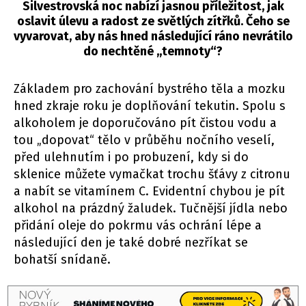
Silvestrovská noc nabízí jasnou příležitost, jak
oslavit úlevu a radost ze světlých zítřků. Čeho se
vyvarovat, aby nás hned následující ráno nevrátilo
do nechtěné „temnoty“?
Základem pro zachování bystrého těla a mozku
hned zkraje roku je doplňování tekutin. Spolu s
alkoholem je doporučováno pít čistou vodu a
tou „dopovat“ tělo v průběhu nočního veselí,
před ulehnutím i po probuzení, kdy si do
sklenice můžete vymačkat trochu šťávy z citronu
a nabít se vitamínem C. Evidentní chybou je pít
alkohol na prázdný žaludek. Tučnější jídla nebo
přidání oleje do pokrmu vás ochrání lépe a
následující den je také dobré nezříkat se
bohatší snídaně.