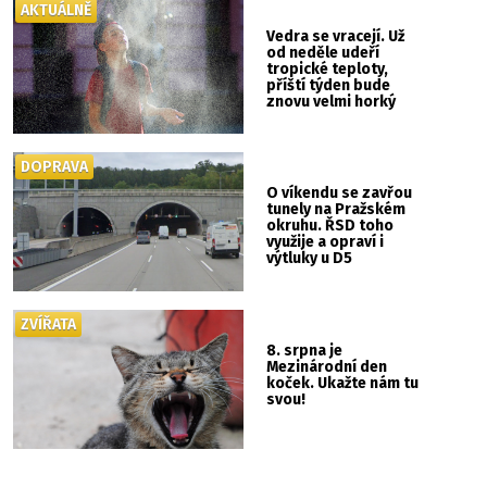
AKTUÁLNĚ
Vedra se vracejí. Už
od neděle udeří
tropické teploty,
příští týden bude
znovu velmi horký
DOPRAVA
O víkendu se zavřou
tunely na Pražském
okruhu. ŘSD toho
využije a opraví i
výtluky u D5
ZVÍŘATA
8. srpna je
Mezinárodní den
koček. Ukažte nám tu
svou!