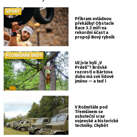
SPORT
Příbram ovládnou
překážky! Obstacle
Race 3.3 míří na
rekordní účast a
propojí Nový rybník
se Svatou Horou
POZNÁVÁME BRDY
Už jste byli „V
Prdeli“? Brdské
rozcestí u Bártova
dubu má své lidové
jméno — a teď i
vlastní cedulku
V Rožmitále pod
Třemšínem se
uskuteční sraz
vojenské a historické
techniky. Chybět
nebude kaskadérská
show ani hudba