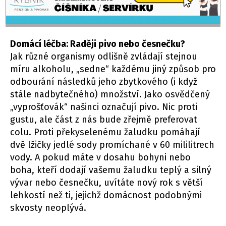
Domácí léčba: Raději pivo nebo česnečku?
Jak různé organismy odlišně zvládají stejnou
míru alkoholu, „sedne“ každému jiný způsob pro
odbourání následků jeho zbytkového (i když
stále nadbytečného) množství. Jako osvědčený
„vyprošťovák“ našinci označují pivo. Nic proti
gustu, ale část z nás bude zřejmě preferovat
colu. Proti překyselenému žaludku pomáhají
dvě lžičky jedlé sody promíchané v 60 mililitrech
vody. A pokud máte v dosahu bohyni nebo
boha, kteří dodají vašemu žaludku teplý a silný
vývar nebo česnečku, uvítáte nový rok s větší
lehkostí než ti, jejichž domácnost podobnými
skvosty neoplývá.