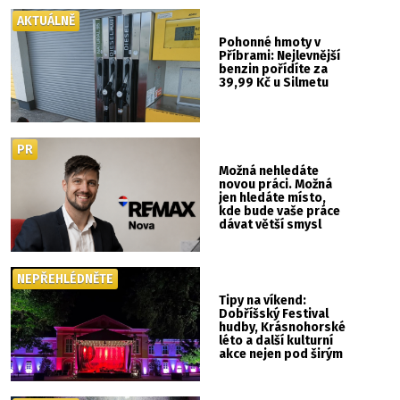
AKTUÁLNĚ
Pohonné hmoty v
Příbrami: Nejlevnější
benzin pořídíte za
39,99 Kč u Silmetu
PR
Možná nehledáte
novou práci. Možná
jen hledáte místo,
kde bude vaše práce
dávat větší smysl
NEPŘEHLÉDNĚTE
Tipy na víkend:
Dobříšský Festival
hudby, Krásnohorské
léto a další kulturní
akce nejen pod širým
nebem