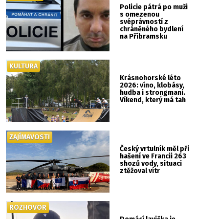
Policie pátrá po muži
s omezenou
svéprávností z
chráněného bydlení
na Příbramsku
KULTURA
Krásnohorské léto
2026: víno, klobásy,
hudba i strongmani.
Víkend, který má tah
ZAJÍMAVOSTI
Český vrtulník měl při
hašení ve Francii 263
shozů vody, situaci
ztěžoval vítr
ROZHOVOR