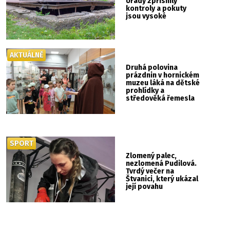
Úřady zpřísnily
kontroly a pokuty
jsou vysoké
AKTUÁLNĚ
Druhá polovina
prázdnin v hornickém
muzeu láká na dětské
prohlídky a
středověká řemesla
SPORT
Zlomený palec,
nezlomená Pudilová.
Tvrdý večer na
Štvanici, který ukázal
její povahu