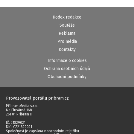
Kodex redakce
Soutěže
Reklama
Pro média
Kontakty
Informace o cookies
Ochrana osobních údajů
Obchodní podmínky
Provozovatel portálu pribram.cz
Příbram Média s.r.o.
Na Flusárně 168
261 01 Příbram III
IČ: 21829021
DIČ: CZ21829021
Společnost je zapsána v obchodním rejstříku