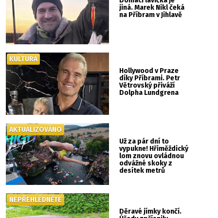
Domácí lavička je
jiná. Marek Nikl čeká
na Příbram v Jihlavě
KULTURA
Hollywood v Praze
díky Příbrami. Petr
Větrovský přiváží
Dolpha Lundgrena
AKTUALIZOVÁNO
Už za pár dní to
vypukne! Hřiměždický
lom znovu ovládnou
odvážné skoky z
desítek metrů
NEPŘEHLÉDNĚTE
Děravé jímky končí.