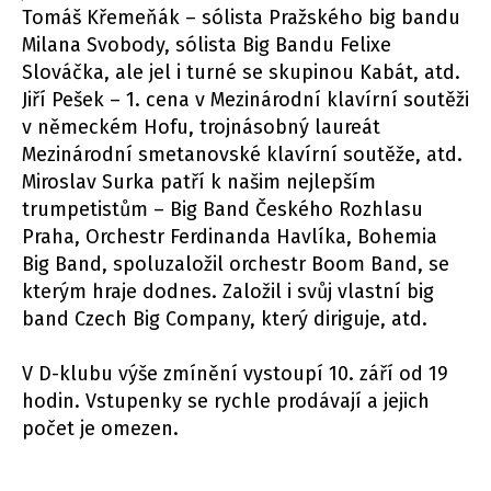
Tomáš Křemeňák – sólista Pražského big bandu
Milana Svobody, sólista Big Bandu Felixe
Slováčka, ale jel i turné se skupinou Kabát, atd.
Jiří Pešek – 1. cena v Mezinárodní klavírní soutěži
v německém Hofu, trojnásobný laureát
Mezinárodní smetanovské klavírní soutěže, atd.
Miroslav Surka patří k našim nejlepším
trumpetistům – Big Band Českého Rozhlasu
Praha, Orchestr Ferdinanda Havlíka, Bohemia
Big Band, spoluzaložil orchestr Boom Band, se
kterým hraje dodnes. Založil i svůj vlastní big
band Czech Big Company, který diriguje, atd.
V D-klubu výše zmínění vystoupí 10. září od 19
hodin. Vstupenky se rychle prodávají a jejich
počet je omezen.