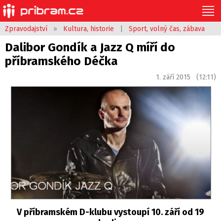
Zpravodajství
»
Kultura, historie
|
Sport, volný čas, zábava
Dalibor Gondík a Jazz Q míří do
příbramského Déčka
1. září 2015 (12:11)
V příbramském D-klubu vystoupí 10. září od 19