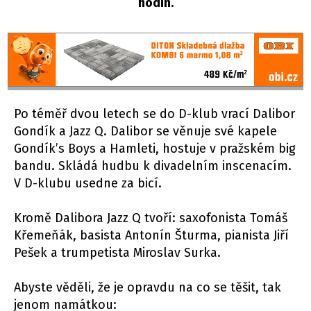
hodin.
Po téměř dvou letech se do D-klub vrací Dalibor
Gondík a Jazz Q. Dalibor se věnuje své kapele
Gondík’s Boys a Hamleti, hostuje v pražském big
bandu. Skládá hudbu k divadelním inscenacím.
V D-klubu usedne za bicí.
Kromě Dalibora Jazz Q tvoří: saxofonista Tomáš
Křemeňák, basista Antonín Šturma, pianista Jiří
Pešek a trumpetista Miroslav Surka.
Abyste věděli, že je opravdu na co se těšit, tak
jenom namátkou: