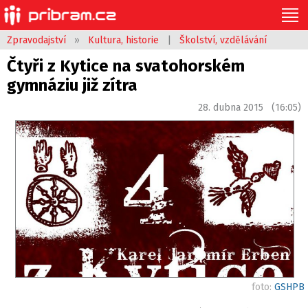
Zpravodajství
»
Kultura, historie
|
Školství, vzdělávání
Čtyři z Kytice na svatohorském
gymnáziu již zítra
28. dubna 2015 (16:05)
foto:
GSHPB