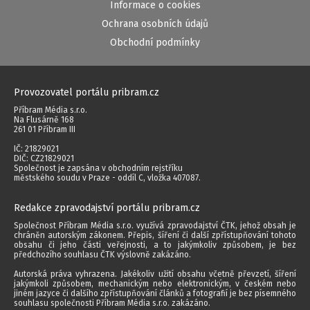
Informace o cookies
Ochrana osobních údajů
Obchodní podmínky
Provozovatel portálu pribram.cz
Příbram Média s.r.o.
Na Flusárně 168
261 01 Příbram III
IČ: 21829021
DIČ: CZ21829021
Společnost je zapsána v obchodním rejstříku
městského soudu v Praze - oddíl C, vložka 407087.
Redakce zpravodajství portálu pribram.cz
Společnost Příbram Média s.r.o. využívá zpravodajství ČTK, jehož obsah je
chráněn autorským zákonem. Přepis, šíření či další zpřístupňování tohoto
obsahu či jeho části veřejnosti, a to jakýmkoliv způsobem, je bez
předchozího souhlasu ČTK výslovně zakázáno.
Autorská práva vyhrazena. Jakékoliv užití obsahu včetně převzetí, šíření
jakýmkoli způsobem, mechanickým nebo elektronickým, v českém nebo
jiném jazyce či dalšího zpřístupňování článků a fotografií je bez písemného
souhlasu společnosti Příbram Média s.r.o. zakázáno.