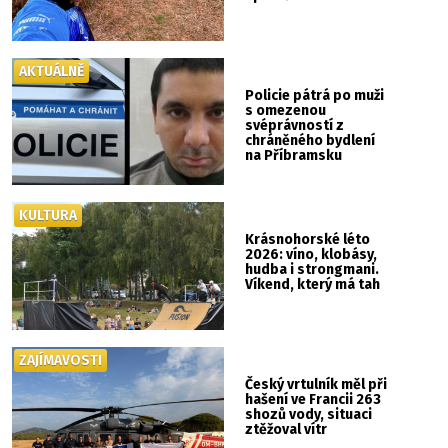
AKTUÁLNĚ
Policie pátrá po muži
s omezenou
svéprávností z
chráněného bydlení
na Příbramsku
KULTURA
Krásnohorské léto
2026: víno, klobásy,
hudba i strongmani.
Víkend, který má tah
ZAJÍMAVOSTI
Český vrtulník měl při
hašení ve Francii 263
shozů vody, situaci
ztěžoval vítr