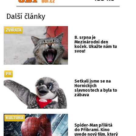
Další články
ZVÍŘATA
8. srpna je
Mezinárodní den
koček. Ukažte nám tu
svou!
PR
Setkali jsme se na
Hornických
slavnostech a byla to
zábava
KULTURA
Spider‑Man přilétá
do Příbrami. Kino
uvede nový film, který