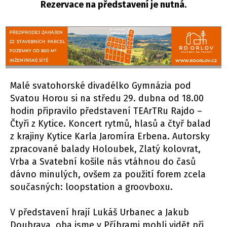
Rezervace na představení je nutná.
Malé svatohorské divadélko Gymnázia pod
Svatou Horou si na středu 29. dubna od 18.00
hodin připravilo představení TEArTRu Rajdo –
Čtyři z Kytice. Koncert rytmů, hlasů a čtyř balad
z krajiny Kytice Karla Jaromíra Erbena. Autorsky
zpracované balady Holoubek, Zlatý kolovrat,
Vrba a Svatební košile nás vtáhnou do časů
dávno minulých, ovšem za použití forem zcela
současných: loopstation a groovboxu.
V představení hrají Lukáš Urbanec a Jakub
Doubrava, oba jsme v Příbrami mohli vidět při