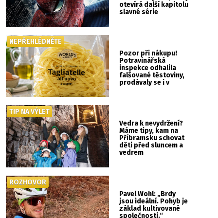
otevírá další kapitolu
slavné série
NEPŘEHLÉDNĚTE
Pozor při nákupu!
Potravinářská
inspekce odhalila
falšované těstoviny,
prodávaly se i v
Albertu
TIP NA VÝLET
Vedra k nevydržení?
Máme tipy, kam na
Příbramsku schovat
děti před sluncem a
vedrem
ROZHOVOR
Pavel Wohl: „Brdy
jsou ideální. Pohyb je
základ kultivované
společnosti.“