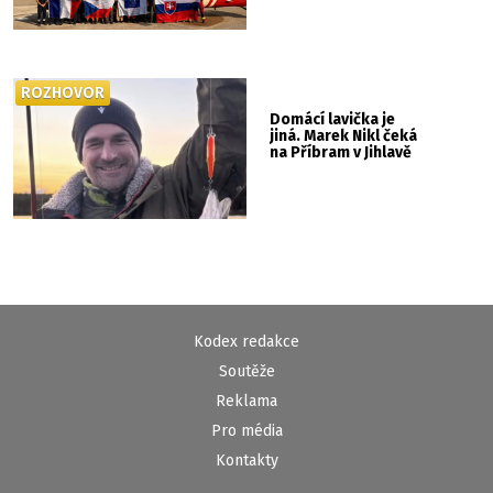
ROZHOVOR
Domácí lavička je
jiná. Marek Nikl čeká
na Příbram v Jihlavě
Kodex redakce
Soutěže
Reklama
Pro média
Kontakty