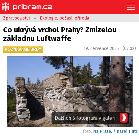
Zpravodajství
»
Ekologie, počasí, příroda
Co ukrývá vrchol Prahy? Zmizelou
základnu Luftwaffe
19. července 2025 (07:02)
POZNÁVÁME BRDY
Dalších 5 fotografií v galerii
foto:
Na Praze. / Karel Hutr