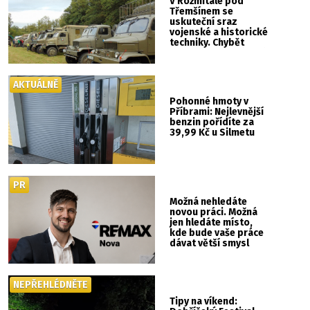
V Rožmitále pod
Třemšínem se
uskuteční sraz
vojenské a historické
techniky. Chybět
nebude kaskadérská
show ani hudba
AKTUÁLNĚ
Pohonné hmoty v
Příbrami: Nejlevnější
benzin pořídíte za
39,99 Kč u Silmetu
PR
Možná nehledáte
novou práci. Možná
jen hledáte místo,
kde bude vaše práce
dávat větší smysl
NEPŘEHLÉDNĚTE
Tipy na víkend: