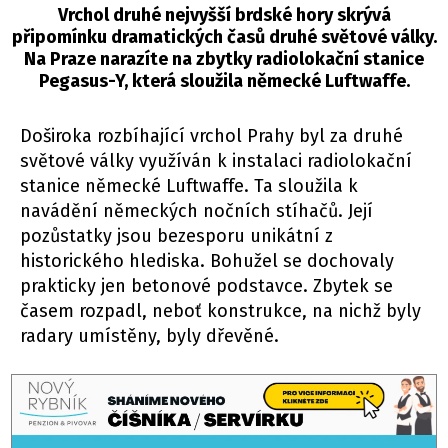
Vrchol druhé nejvyšší brdské hory skrývá
připomínku dramatických časů druhé světové války.
Na Praze narazíte na zbytky radiolokační stanice
Pegasus-Y, která sloužila německé Luftwaffe.
Doširoka rozbíhající vrchol Prahy byl za druhé
světové války využíván k instalaci radiolokační
stanice německé Luftwaffe. Ta sloužila k
navádění německých nočních stíhačů. Její
pozůstatky jsou bezesporu unikátní z
historického hlediska. Bohužel se dochovaly
prakticky jen betonové podstavce. Zbytek se
časem rozpadl, neboť konstrukce, na nichž byly
radary umístěny, byly dřevěné.