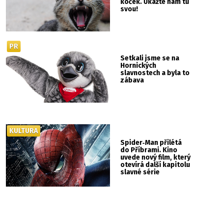
koček. Ukažte nám tu
svou!
PR
Setkali jsme se na
Hornických
slavnostech a byla to
zábava
KULTURA
Spider‑Man přilétá
do Příbrami. Kino
uvede nový film, který
otevírá další kapitolu
slavné série