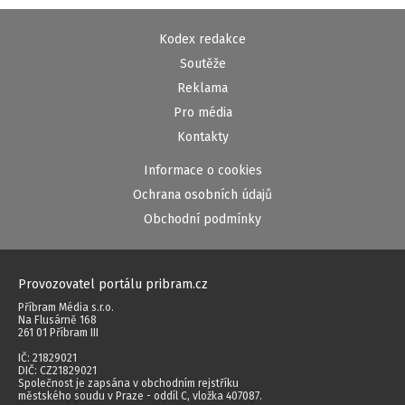
Kodex redakce
Soutěže
Reklama
Pro média
Kontakty
Informace o cookies
Ochrana osobních údajů
Obchodní podmínky
Provozovatel portálu pribram.cz
Příbram Média s.r.o.
Na Flusárně 168
261 01 Příbram III
IČ: 21829021
DIČ: CZ21829021
Společnost je zapsána v obchodním rejstříku
městského soudu v Praze - oddíl C, vložka 407087.