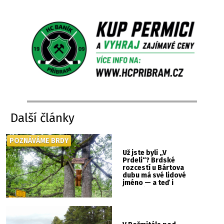
Další články
POZNÁVÁME BRDY
Už jste byli „V
Prdeli“? Brdské
rozcestí u Bártova
dubu má své lidové
jméno — a teď i
vlastní cedulku