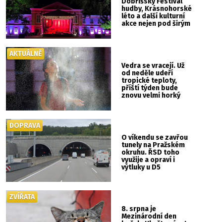
Dobříšský Festival
hudby, Krásnohorské
léto a další kulturní
akce nejen pod širým
nebem
AKTUÁLNĚ
Vedra se vracejí. Už
od neděle udeří
tropické teploty,
příští týden bude
znovu velmi horký
DOPRAVA
O víkendu se zavřou
tunely na Pražském
okruhu. ŘSD toho
využije a opraví i
výtluky u D5
ZVÍŘATA
8. srpna je
Mezinárodní den