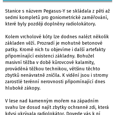
Stanice s názvem Pegasus-Y se skládala z pěti až
sedmi kompletů pro goniometrické zaměřování,
které byly později doplněny radiolokátory.
Kolem vrcholové kóty lze dodnes nalézt několik
základen věží. Prozradí je mohutné betonové
patky. Kromě nich tu objevíme i další artefakty
připomínající existenci základny. Bohužel
masivní těžba v době kůrovcové kalamity,
prováděná těžkou technikou, většinu těchto
zbytků nenávratně zničila. K vidění jsou i stromy
zarostlé terénní nerovnosti připomínající dnes
hluboké zákopy.
V lese nad kamenným mořem na západním
svahu lze dosud najít zbytky ochranné zdi, která
kdysi ukrývala radiolokátor. Dovede vás k ní