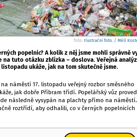
foto:
Ilustrační foto. / MěÚ Kost
rných popelnic? A kolik z něj jsme mohli správně vy
e na tuto otázku zblízka – doslova. Veřejná anal
 listopadu ukáže, jak na tom skutečně jsme.
 na náměstí 17. listopadu veřejný rozbor směsného
že, jak dobře Příbram třídí. Popelářský vůz prove
ude následně vysypán na plachty přímo na náměstí.
čně roztřídí, aby odhalili, co v černých popelnicích