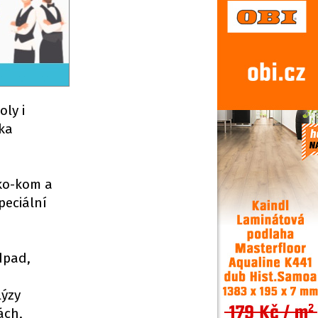
ly i
rka
ko-kom a
peciální
dpad,
lýzy
ách,