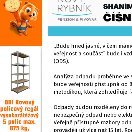
„Bude hned jasné, v čem máme v
veřejnost a součástí bude i vz
(ODS).
Analýza odpadu proběhne ve s
bude veřejnosti přístupná od 8
metodikou, která zohledňuje fa
Odpady budou rozděleny do různ
nebezpečný odpad nebo elekt
Veřejně přístupné rozbory odp
provádějí už více než 15 let. 