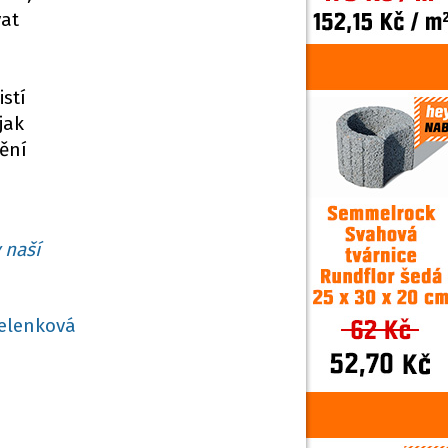
vat
stí
jak
ění
 naší
elenková