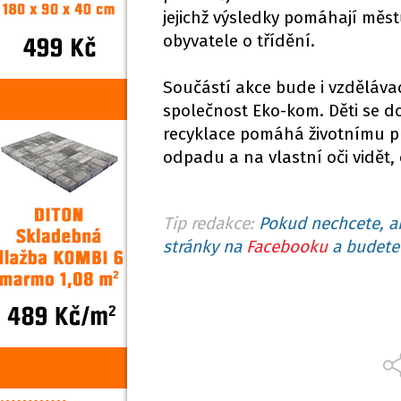
jejichž výsledky pomáhají měs
obyvatele o třídění.
Součástí akce bude i vzdělávac
společnost Eko-kom. Děti se doz
recyklace pomáhá životnímu p
odpadu a na vlastní oči vidět,
Tip redakce:
Pokud nechcete, ab
stránky na
Facebooku
a budete 