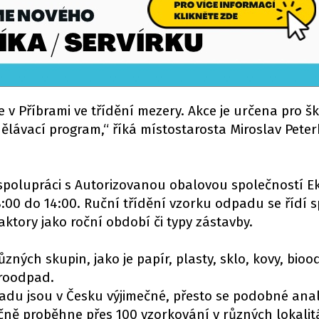
 Příbrami ve třídění mezery. Akce je určena pro ško
dělávací program,“ říká místostarosta Miroslav Pete
polupráci s Autorizovanou obalovou společností E
:00 do 14:00. Ruční třídění vzorku odpadu se řídí s
ktory jako roční období či typy zástavby.
ých skupin, jako je papír, plasty, sklo, kovy, bioo
roodpad.
adu jsou v Česku výjimečné, přesto se podobné ana
Ročně proběhne přes 100 vzorkování v různých lokalit