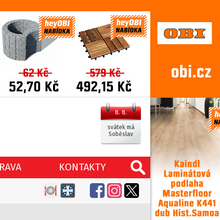
8. 8.
svátek má
Soběslav
RAVA
KONTAKTY