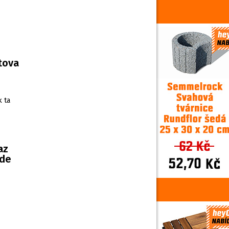
rtova
k ta
az
ude