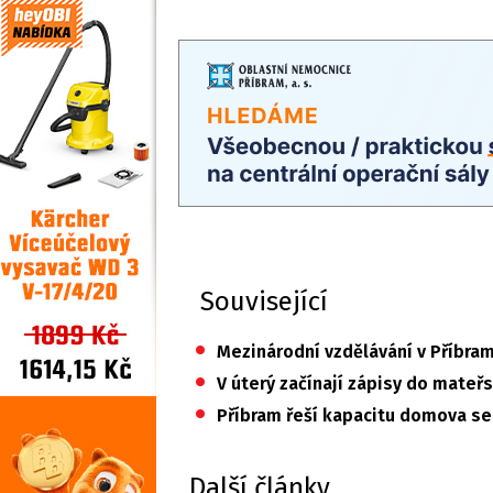
Související
•
Mezinárodní vzdělávání v Příbram
•
V úterý začínají zápisy do mateř
•
Příbram řeší kapacitu domova sen
Další články