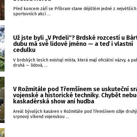
Před koncem září se Příbram stane dějištěm jedné z největších
sportovních akcí …
Už jste byli „V Prdeli“? Brdské rozcestí u Bá
dubu má své lidové jméno — a teď i vlastní
cedulku
V brdských lesích existují místa, která mají oficiální názvy, a pa
druhá — lidová, …
V Rožmitále pod Třemšínem se uskuteční sr
vojenské a historické techniky. Chybět neb
kaskadérská show ani hudba
Areál bývalých kasáren v Rožmitále pod Třemšínem ožije druhý
srpnový víkend vojenskou …