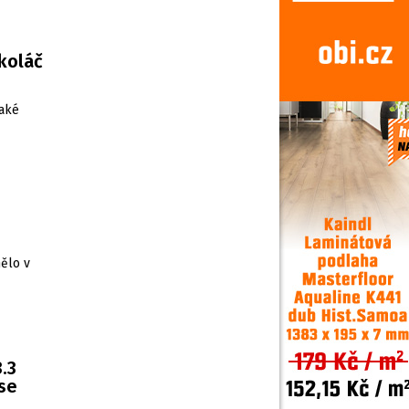
koláč
také
ělo v
.3
 se