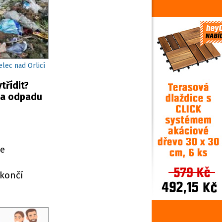
elec nad Orlicí
třídit?
ýza odpadu
de
 končí