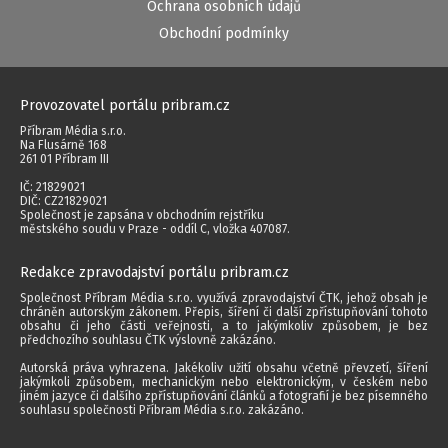
Ochrana osobních údajů
Obchodní podmínky
Provozovatel portálu pribram.cz
Příbram Média s.r.o.
Na Flusárně 168
261 01 Příbram III
IČ: 21829021
DIČ: CZ21829021
Společnost je zapsána v obchodním rejstříku
městského soudu v Praze - oddíl C, vložka 407087.
Redakce zpravodajství portálu pribram.cz
Společnost Příbram Média s.r.o. využívá zpravodajství ČTK, jehož obsah je
chráněn autorským zákonem. Přepis, šíření či další zpřístupňování tohoto
obsahu či jeho části veřejnosti, a to jakýmkoliv způsobem, je bez
předchozího souhlasu ČTK výslovně zakázáno.
Autorská práva vyhrazena. Jakékoliv užití obsahu včetně převzetí, šíření
jakýmkoli způsobem, mechanickým nebo elektronickým, v českém nebo
jiném jazyce či dalšího zpřístupňování článků a fotografií je bez písemného
souhlasu společnosti Příbram Média s.r.o. zakázáno.