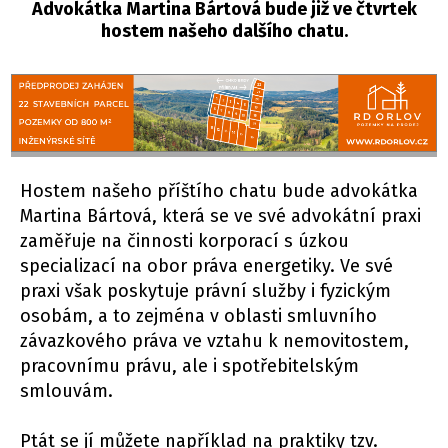
Advokátka Martina Bártová bude již ve čtvrtek
hostem našeho dalšího chatu.
Hostem našeho příštího chatu bude advokátka
Martina Bártová, která se ve své advokátní praxi
zaměřuje na činnosti korporací s úzkou
specializací na obor práva energetiky. Ve své
praxi však poskytuje právní služby i fyzickým
osobám, a to zejména v oblasti smluvního
závazkového práva ve vztahu k nemovitostem,
pracovnímu právu, ale i spotřebitelským
smlouvám.
Ptát se jí můžete například na praktiky tzv.