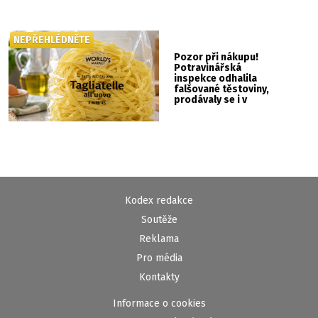
NEPŘEHLÉDNĚTE
Pozor při nákupu!
Potravinářská
inspekce odhalila
falšované těstoviny,
prodávaly se i v
Albertu
Kodex redakce
Soutěže
Reklama
Pro média
Kontakty
Informace o cookies