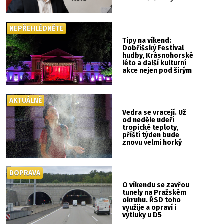
NEPŘEHLÉDNĚTE
Tipy na víkend:
Dobříšský Festival
hudby, Krásnohorské
léto a další kulturní
akce nejen pod širým
nebem
AKTUÁLNĚ
Vedra se vracejí. Už
od neděle udeří
tropické teploty,
příští týden bude
znovu velmi horký
DOPRAVA
O víkendu se zavřou
tunely na Pražském
okruhu. ŘSD toho
využije a opraví i
výtluky u D5