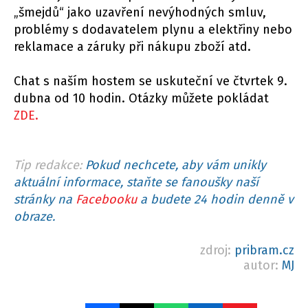
„šmejdů“ jako uzavření nevýhodných smluv,
problémy s dodavatelem plynu a elektřiny nebo
reklamace a záruky při nákupu zboží atd.
Chat s naším hostem se uskuteční ve čtvrtek 9.
dubna od 10 hodin. Otázky můžete pokládat
ZDE.
Tip redakce:
Pokud nechcete, aby vám unikly
aktuální informace, staňte se fanoušky naší
stránky na
Facebooku
a budete 24 hodin denně v
obraze.
zdroj:
pribram.cz
autor:
MJ