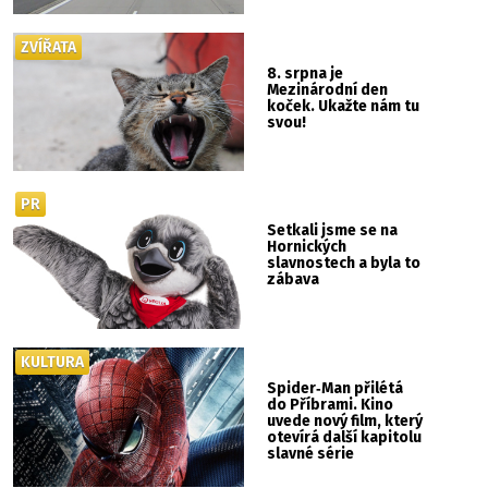
ZVÍŘATA
8. srpna je
Mezinárodní den
koček. Ukažte nám tu
svou!
PR
Setkali jsme se na
Hornických
slavnostech a byla to
zábava
KULTURA
Spider‑Man přilétá
do Příbrami. Kino
uvede nový film, který
otevírá další kapitolu
slavné série