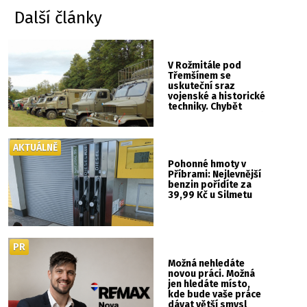
Další články
V Rožmitále pod
Třemšínem se
uskuteční sraz
vojenské a historické
techniky. Chybět
nebude kaskadérská
show ani hudba
AKTUÁLNĚ
Pohonné hmoty v
Příbrami: Nejlevnější
benzin pořídíte za
39,99 Kč u Silmetu
PR
Možná nehledáte
novou práci. Možná
jen hledáte místo,
kde bude vaše práce
dávat větší smysl