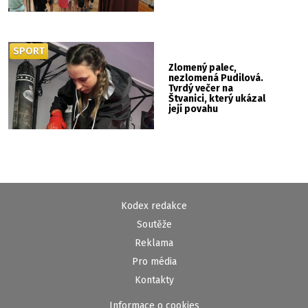
SPORT
Zlomený palec,
nezlomená Pudilová.
Tvrdý večer na
Štvanici, který ukázal
její povahu
Kodex redakce
Soutěže
Reklama
Pro média
Kontakty
Informace o cookies