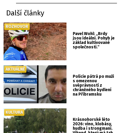
Další články
ROZHOVOR
Pavel Wohl: „Brdy
jsou ideální. Pohyb je
základ kultivované
společnosti.“
AKTUÁLNĚ
Policie pátrá po muži
s omezenou
svéprávností z
chráněného bydlení
na Příbramsku
KULTURA
Krásnohorské léto
2026: víno, klobásy,
hudba i strongmani.
Víkend, který má tah