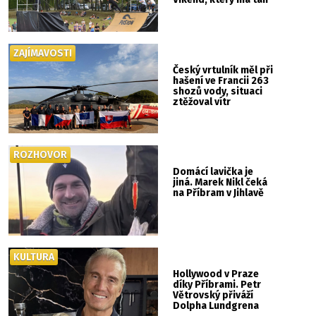
ZAJÍMAVOSTI
Český vrtulník měl při
hašení ve Francii 263
shozů vody, situaci
ztěžoval vítr
ROZHOVOR
Domácí lavička je
jiná. Marek Nikl čeká
na Příbram v Jihlavě
KULTURA
Hollywood v Praze
díky Příbrami. Petr
Větrovský přiváží
Dolpha Lundgrena