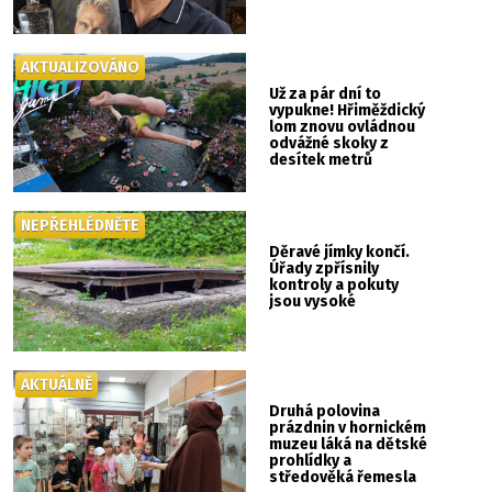
AKTUALIZOVÁNO
Už za pár dní to
vypukne! Hřiměždický
lom znovu ovládnou
odvážné skoky z
desítek metrů
NEPŘEHLÉDNĚTE
Děravé jímky končí.
Úřady zpřísnily
kontroly a pokuty
jsou vysoké
AKTUÁLNĚ
Druhá polovina
prázdnin v hornickém
muzeu láká na dětské
prohlídky a
středověká řemesla