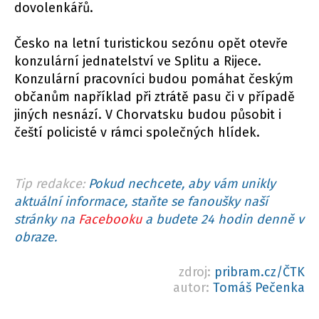
dovolenkářů.
Česko na letní turistickou sezónu opět otevře
konzulární jednatelství ve Splitu a Rijece.
Konzulární pracovníci budou pomáhat českým
občanům například při ztrátě pasu či v případě
jiných nesnází. V Chorvatsku budou působit i
čeští policisté v rámci společných hlídek.
Tip redakce:
Pokud nechcete, aby vám unikly
aktuální informace, staňte se fanoušky naší
stránky na
Facebooku
a budete 24 hodin denně v
obraze.
zdroj:
pribram.cz/ČTK
autor:
Tomáš Pečenka