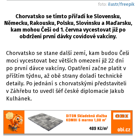
foto:
ilustr/freepik
Chorvatsko se tímto přiřadí ke Slovensku,
Německu, Rakousku, Polsku, Slovinsku a Maďarsku,
kam mohou Češi od 1. června vycestovat již po
obdržení první dávky covidové vakcíny.
Chorvatsko se stane další zemí, kam budou Češi
moci vycestovat bez větších omezení již 22 dní
po první dávce vakcíny. Opatření začne platit v
příštím týdnu, až obě strany doladí technické
detaily. Po jednání s chorvatskými představiteli
v Záhřebu to uvedl šéf české diplomacie Jakub
Kulhánek.