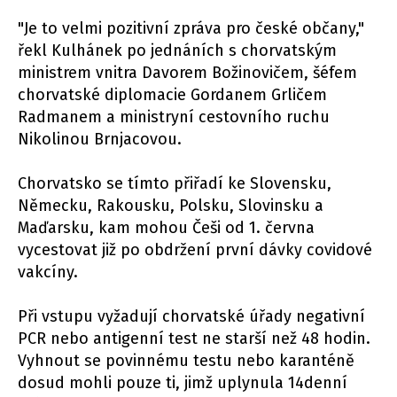
"Je to velmi pozitivní zpráva pro české občany,"
řekl Kulhánek po jednáních s chorvatským
ministrem vnitra Davorem Božinovičem, šéfem
chorvatské diplomacie Gordanem Grličem
Radmanem a ministryní cestovního ruchu
Nikolinou Brnjacovou.
Chorvatsko se tímto přiřadí ke Slovensku,
Německu, Rakousku, Polsku, Slovinsku a
Maďarsku, kam mohou Češi od 1. června
vycestovat již po obdržení první dávky covidové
vakcíny.
Při vstupu vyžadují chorvatské úřady negativní
PCR nebo antigenní test ne starší než 48 hodin.
Vyhnout se povinnému testu nebo karanténě
dosud mohli pouze ti, jimž uplynula 14denní