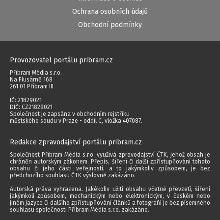
Ochrana osobních údajů
Obchodní podmínky
Provozovatel portálu pribram.cz
Příbram Média s.r.o.
Na Flusárně 168
261 01 Příbram III
IČ: 21829021
DIČ: CZ21829021
Společnost je zapsána v obchodním rejstříku
městského soudu v Praze - oddíl C, vložka 407087.
Redakce zpravodajství portálu pribram.cz
Společnost Příbram Média s.r.o. využívá zpravodajství ČTK, jehož obsah je
chráněn autorským zákonem. Přepis, šíření či další zpřístupňování tohoto
obsahu či jeho části veřejnosti, a to jakýmkoliv způsobem, je bez
předchozího souhlasu ČTK výslovně zakázáno.
Autorská práva vyhrazena. Jakékoliv užití obsahu včetně převzetí, šíření
jakýmkoli způsobem, mechanickým nebo elektronickým, v českém nebo
jiném jazyce či dalšího zpřístupňování článků a fotografií je bez písemného
souhlasu společnosti Příbram Média s.r.o. zakázáno.