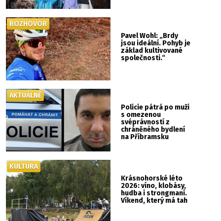
ROZHOVOR
Pavel Wohl: „Brdy
jsou ideální. Pohyb je
základ kultivované
společnosti.“
AKTUÁLNĚ
Policie pátrá po muži
s omezenou
svéprávností z
chráněného bydlení
na Příbramsku
KULTURA
Krásnohorské léto
2026: víno, klobásy,
hudba i strongmani.
Víkend, který má tah