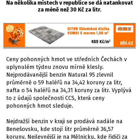
Na několika místech v republice se dá natankovat
za méně než 30 Kč za litr.
Ceny pohonných hmot ve středních Čechách v
uplynulém týdnu znovu mírně klesly.
Nejprodávanější benzin Natural 95 zlevnil
průměrně o 59 haléřů na 34,42 koruny za litr,
nafta o 54 haléřů na 34,31 koruny za litr. Vyplývá
to z údajů společnosti CCS, která ceny
pohonných hmot sleduje.
Nejdražší benzin v kraji se prodává nadále na
Benešovsku, kde stojí litr průměrně 36,57
koruny. Nejlevnější je na Mělnicku, kde řidiči za