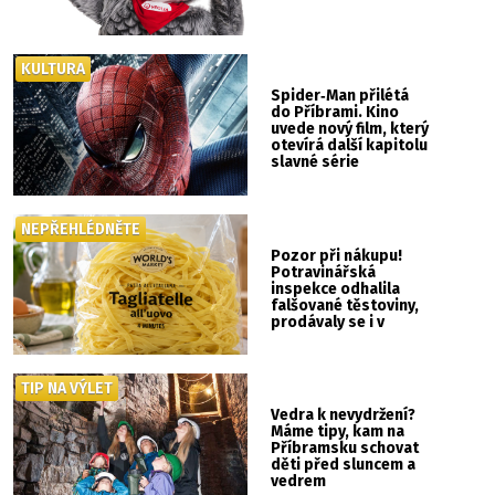
KULTURA
Spider‑Man přilétá
do Příbrami. Kino
uvede nový film, který
otevírá další kapitolu
slavné série
NEPŘEHLÉDNĚTE
Pozor při nákupu!
Potravinářská
inspekce odhalila
falšované těstoviny,
prodávaly se i v
Albertu
TIP NA VÝLET
Vedra k nevydržení?
Máme tipy, kam na
Příbramsku schovat
děti před sluncem a
vedrem