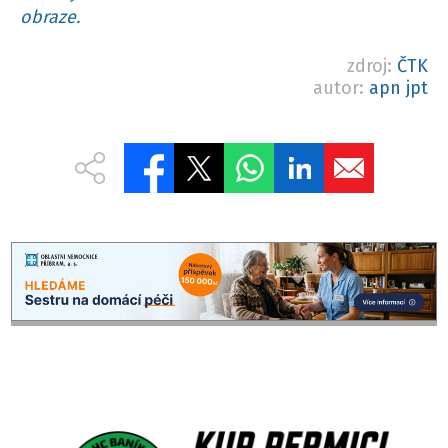
obraze.
zdroj:
ČTK
autor:
apn jpt