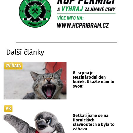
Další články
ZVÍŘATA
8. srpna je
Mezinárodní den
koček. Ukažte nám tu
svou!
PR
Setkali jsme se na
Hornických
slavnostech a byla to
zábava