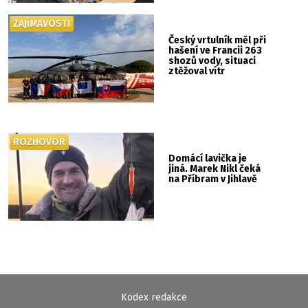
ZAJÍMAVOSTI
Český vrtulník měl při
hašení ve Francii 263
shozů vody, situaci
ztěžoval vítr
ROZHOVOR
Domácí lavička je
jiná. Marek Nikl čeká
na Příbram v Jihlavě
Kodex redakce