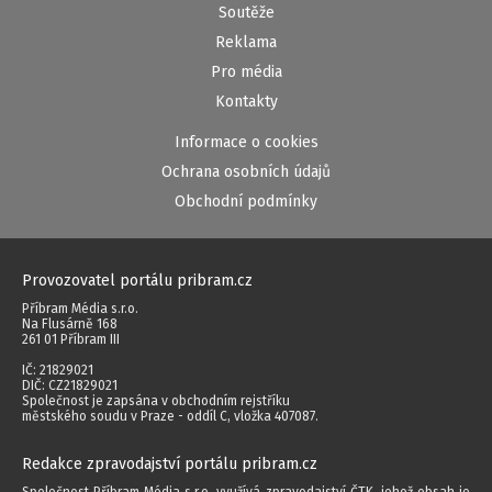
Soutěže
Reklama
Pro média
Kontakty
Informace o cookies
Ochrana osobních údajů
Obchodní podmínky
Provozovatel portálu pribram.cz
Příbram Média s.r.o.
Na Flusárně 168
261 01 Příbram III
IČ: 21829021
DIČ: CZ21829021
Společnost je zapsána v obchodním rejstříku
městského soudu v Praze - oddíl C, vložka 407087.
Redakce zpravodajství portálu pribram.cz
Společnost Příbram Média s.r.o. využívá zpravodajství ČTK, jehož obsah je