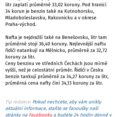
litr zaplatí průměrně 33,02 koruny. Pod hranicí
34 korun je benzin také na Kutnohorsku,
Mladoboleslavsku, Rakovnicku a v okrese
Praha-východ.
Nafta je nejdražší také na Benešovsku, litr tam
průměrně stojí 36,40 koruny. Nejlevnější naftu
řidiči natankují na Mělnicku, průměrně za 32,72
koruny za litr.
Ceny benzinu ve středních Čechách jsou mírně
vyšší, než je celostátní průměr. Řidiči v Česku
benzin tankují průměrně za 34,27 koruny za litr,
průměrná cena nafty činí 34,13 koruny za litr.
Tip redakce:
Pokud nechcete, aby vám unikly
aktuální informace, staňte se fanoušky naší
stránky na
Facebooku
a budete 24 hodin denně v