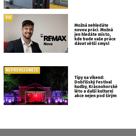
PR
Možná nehledáte
novou práci. Možná
jen hledáte místo,
kde bude vaše práce
dávat větší smysl
NEPŘEHLÉDNĚTE
Tipy na víkend:
Dobříšský Festival
hudby, Krásnohorské
léto a další kulturní
akce nejen pod širým
nebem