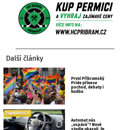
Další články
První Příbramský
Pride přinese
pochod, debaty i
hudbu
ZAJÍMAVOSTI
Automat nás
„uspává“? Nové
studie ukazují, že