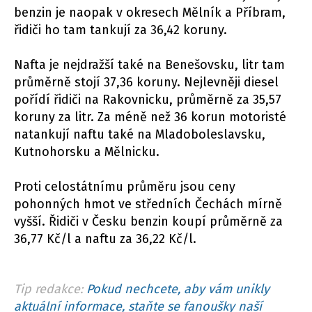
benzin je naopak v okresech Mělník a Příbram,
řidiči ho tam tankují za 36,42 koruny.
Nafta je nejdražší také na Benešovsku, litr tam
průměrně stojí 37,36 koruny. Nejlevněji diesel
pořídí řidiči na Rakovnicku, průměrně za 35,57
koruny za litr. Za méně než 36 korun motoristé
natankují naftu také na Mladoboleslavsku,
Kutnohorsku a Mělnicku.
Proti celostátnímu průměru jsou ceny
pohonných hmot ve středních Čechách mírně
vyšší. Řidiči v Česku benzin koupí průměrně za
36,77 Kč/l a naftu za 36,22 Kč/l.
Tip redakce:
Pokud nechcete, aby vám unikly
aktuální informace, staňte se fanoušky naší