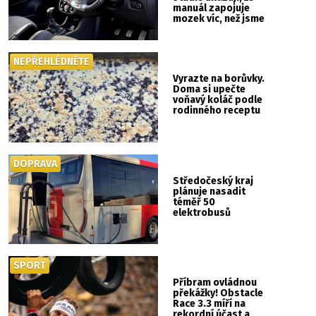
manuál zapojuje
mozek víc, než jsme
si mysleli
NEPŘEHLÉDNĚTE
Vyrazte na borůvky.
Doma si upečte
voňavý koláč podle
rodinného receptu
DOPRAVA
Středočeský kraj
plánuje nasadit
téměř 50
elektrobusů
SPORT
Příbram ovládnou
překážky! Obstacle
Race 3.3 míří na
rekordní účast a