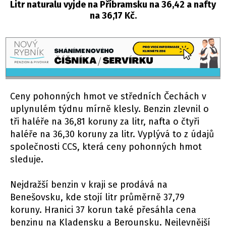
Litr naturalu vyjde na Příbramsku na 36,42 a nafty
na 36,17 Kč.
Ceny pohonných hmot ve středních Čechách v
uplynulém týdnu mírně klesly. Benzin zlevnil o
tři haléře na 36,81 koruny za litr, nafta o čtyři
haléře na 36,30 koruny za litr. Vyplývá to z údajů
společnosti CCS, která ceny pohonných hmot
sleduje.
Nejdražší benzin v kraji se prodává na
Benešovsku, kde stojí litr průměrně 37,79
koruny. Hranici 37 korun také přesáhla cena
benzinu na Kladensku a Berounsku. Nejlevnější