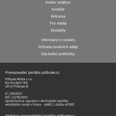
Kodex redakce
Soutěže
Reklama
Pro média
Kontakty
Informace o cookies
Ochrana osobních údajů
Obchodní podmínky
Provozovatel portálu pribram.cz
Příbram Média s.r.o.
Na Flusárně 168
261 01 Příbram III
IČ: 21829021
DIČ: CZ21829021
Společnost je zapsána v obchodním rejstříku
městského soudu v Praze - oddíl C, vložka 407087.
Redakce zpravodajství portálu pribram.cz