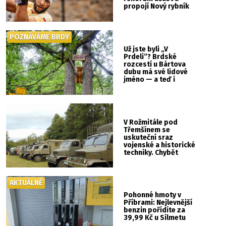
propojí Nový rybník
se Svatou Horou
POZNÁVÁME BRDY
Už jste byli „V
Prdeli“? Brdské
rozcestí u Bártova
dubu má své lidové
jméno — a teď i
vlastní cedulku
V Rožmitále pod
Třemšínem se
uskuteční sraz
vojenské a historické
techniky. Chybět
nebude kaskadérská
show ani hudba
AKTUÁLNĚ
Pohonné hmoty v
Příbrami: Nejlevnější
benzin pořídíte za
39,99 Kč u Silmetu