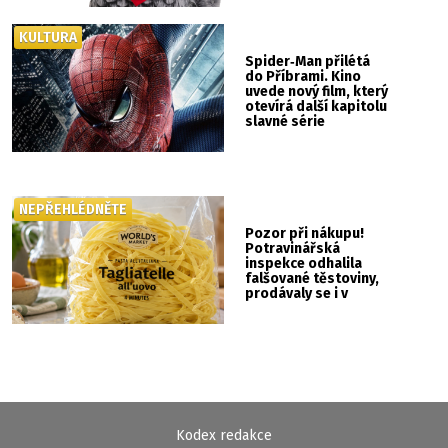
KULTURA
Spider‑Man přilétá
do Příbrami. Kino
uvede nový film, který
otevírá další kapitolu
slavné série
NEPŘEHLÉDNĚTE
Pozor při nákupu!
Potravinářská
inspekce odhalila
falšované těstoviny,
prodávaly se i v
Albertu
Kodex redakce