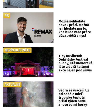
PR
Možná nehledáte
novou práci. Možná
jen hledáte místo,
kde bude vaše práce
dávat větší smysl
NEPŘEHLÉDNĚTE
Tipy na víkend:
Dobříšský Festival
hudby, Krásnohorské
léto a další kulturní
akce nejen pod širým
nebem
AKTUÁLNĚ
Vedra se vracejí. Už
od neděle udeří
tropické teploty,
příští týden bude
znovu velmi horký