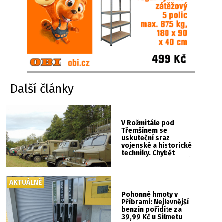
Další články
V Rožmitále pod
Třemšínem se
uskuteční sraz
vojenské a historické
techniky. Chybět
nebude kaskadérská
show ani hudba
AKTUÁLNĚ
Pohonné hmoty v
Příbrami: Nejlevnější
benzin pořídíte za
39,99 Kč u Silmetu