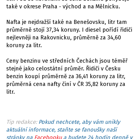
také v okrese Praha - východ a na Mělnicku.
Nafta je nejdražší také na Benešovsku, litr tam
průměrně stojí 37,34 koruny. I diesel pořídí řidiči
nejlevněji na Rakovnicku, průměrně za 34,60
koruny za litr.
Ceny benzinu ve středních Čechách jsou téměř
stejné jako celostátní průměr. Řidiči v Česku
benzin koupí průměrně za 36,41 koruny za litr,
průměrná cena nafty činí v ČR 35,82 koruny za
litr.
Tip redakce:
Pokud nechcete, aby vám unikly
aktuální informace, staňte se fanoušky naší
stránky na
Facebooku
a budete 24 hodin denně v