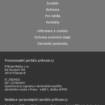
Soutěže
Reklama
Pro média
Kontakty
Informace o cookies
Ochrana osobních údajů
Obchodní podmínky
Provozovatel portálu pribram.cz
Příbram Média s.r.o.
Na Flusárně 168
261 01 Příbram III
IČ: 21829021
DIČ: CZ21829021
Společnost je zapsána v obchodním rejstříku
městského soudu v Praze - oddíl C, vložka 407087.
Redakce zpravodajství portálu pribram.cz