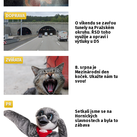
DOPRAVA
O víkendu se zavřou
tunely na Pražském
okruhu. ŘSD toho
využije a opraví i
výtluky u D5
ZVÍŘATA
8. srpna je
Mezinárodní den
koček. Ukažte nám tu
svou!
PR
Setkali jsme se na
Hornických
slavnostech a byla to
zábava