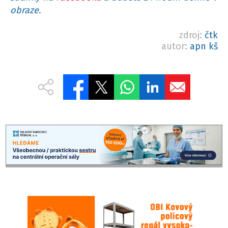
obraze.
zdroj:
čtk
autor:
apn kš