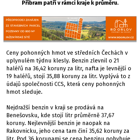
Příbram patří v rámci kraje k průměru.
Ceny pohonných hmot ve středních Čechách v
uplynulém týdnu klesly. Benzin zlevnil o 21
haléřů na 36,42 koruny za litr, nafta je levnější o
19 haléřů, stojí 35,88 koruny za litr. Vyplývá to z
údajů společnosti CCS, která ceny pohonných
hmot sleduje.
Nejdražší benzin v kraji se prodává na
Benešovsku, kde stojí litr průměrně 37,67
koruny. Nejlevnější benzin je naopak na
Rakovnicku, jeho cena tam činí 35,62 koruny za
litr. Pod 36 korunami se cena benzinu pohybuje