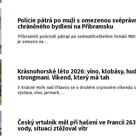
Policie pátrá po muži s omezenou svéprávn
chráněného bydlení na Příbramsku
Příbramští policisté pátrají po sedmatřicetiletém Tomáši Mitr
je omezen na …
Krásnohorské léto 2026: víno, klobásy, hud
strongmani. Víkend, který má tah
V Krásné Hoře nad Vltavou se o druhém srpnovém víkendu s
výstava, víno, jarmark, …
Český vrtulník měl při hašení ve Francii 26
vody, situaci ztěžoval vítr