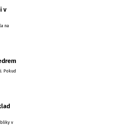
i v
la na
vedrem
i. Pokud
klad
bliky v