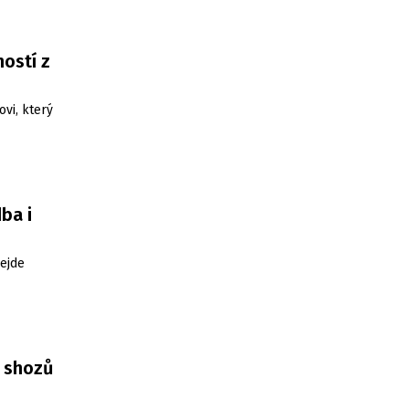
ostí z
ovi, který
ba i
ejde
3 shozů