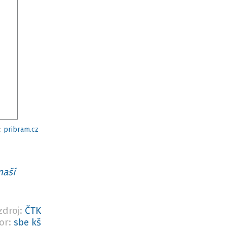
o:
pribram.cz
naší
zdroj:
ČTK
or:
sbe kš