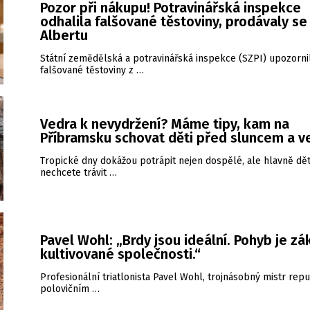
Pozor při nákupu! Potravinářská inspekce
odhalila falšované těstoviny, prodávaly se 
Albertu
Státní zemědělská a potravinářská inspekce (SZPI) upozorni
falšované těstoviny z …
Vedra k nevydržení? Máme tipy, kam na
Příbramsku schovat děti před sluncem a 
Tropické dny dokážou potrápit nejen dospělé, ale hlavně dět
nechcete trávit …
Pavel Wohl: „Brdy jsou ideální. Pohyb je zá
kultivované společnosti.“
Profesionální triatlonista Pavel Wohl, trojnásobný mistr repu
polovičním …