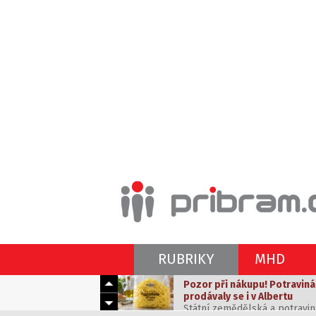
Pozor při nákupu! Potraviná
RUBRIKY
MHD
prodávaly se i v Albertu
Státní zemědělská a potravin
Vedra k nevydržení? Máme ti
těstoviny z Itálie, které byly
sluncem a vedrem
odhalila, že výrobek obsahov
Tropické dny dokážou potrápi
obalu.