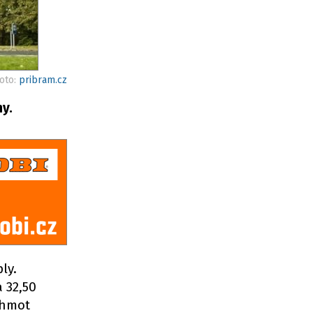
foto:
pribram.cz
ny.
ly.
a 32,50
 hmot