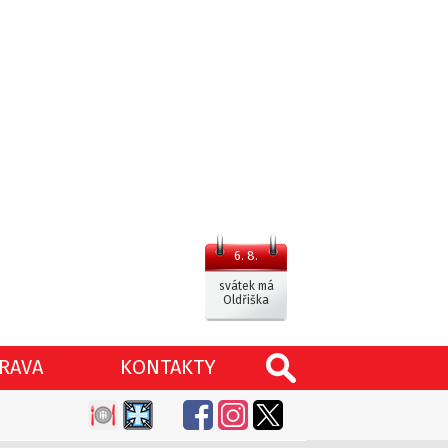
6. 8.
svátek má
Oldřiška
RAVA
KONTAKTY