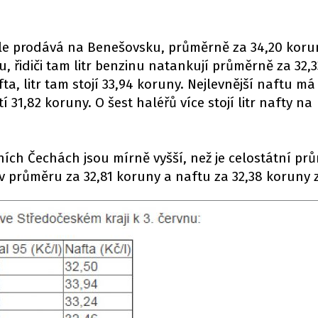
ále prodává na Benešovsku, průměrně za 34,20 koruny
u, řidiči tam litr benzinu natankují průměrně za 32,
ta, litr tam stojí 33,94 koruny. Nejlevnější naftu má
tí 31,82 koruny. O šest haléřů více stojí litr nafty na
ch Čechách jsou mírně vyšší, než je celostátní prů
v průměru za 32,81 koruny a naftu za 32,38 koruny za