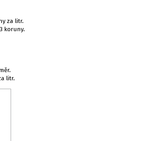
 za litr.
33 koruny.
měr.
 litr.