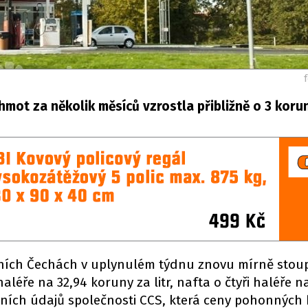
hmot za několik měsíců vzrostla přibližně o 3 koru
ích Čechách v uplynulém týdnu znovu mírně stoup
léře na 32,94 koruny za litr, nafta o čtyři haléře n
nešních údajů společnosti CCS, která ceny pohonných