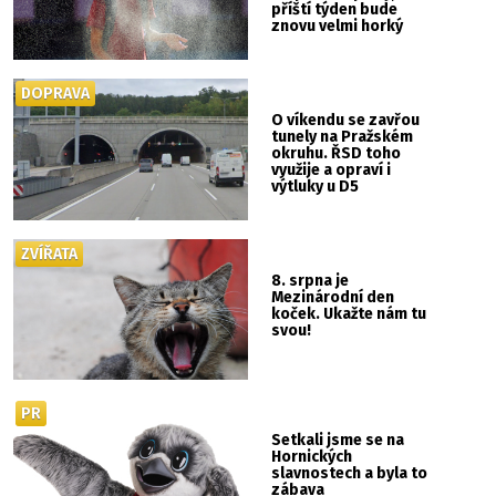
příští týden bude
znovu velmi horký
DOPRAVA
O víkendu se zavřou
tunely na Pražském
okruhu. ŘSD toho
využije a opraví i
výtluky u D5
ZVÍŘATA
8. srpna je
Mezinárodní den
koček. Ukažte nám tu
svou!
PR
Setkali jsme se na
Hornických
slavnostech a byla to
zábava