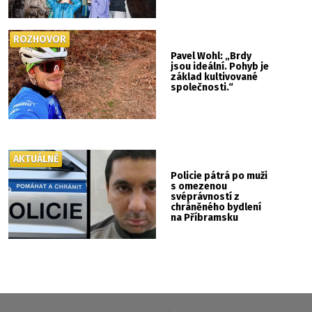
ROZHOVOR
Pavel Wohl: „Brdy
jsou ideální. Pohyb je
základ kultivované
společnosti.“
AKTUÁLNĚ
Policie pátrá po muži
s omezenou
svéprávností z
chráněného bydlení
na Příbramsku