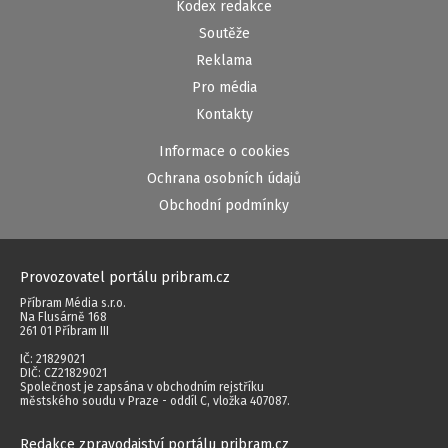
Kodex redakce
Soutěže
Reklama
Pro média
Kontakty
Informace o cookies
Ochrana osobních údajů
Obchodní podmínky
Provozovatel portálu pribram.cz
Příbram Média s.r.o.
Na Flusárně 168
261 01 Příbram III
IČ: 21829021
DIČ: CZ21829021
Společnost je zapsána v obchodním rejstříku
městského soudu v Praze - oddíl C, vložka 407087.
Redakce zpravodajství portálu pribram.cz