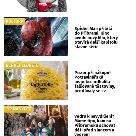
KULTURA
Spider‑Man přilétá
do Příbrami. Kino
uvede nový film, který
otevírá další kapitolu
slavné série
NEPŘEHLÉDNĚTE
Pozor při nákupu!
Potravinářská
inspekce odhalila
falšované těstoviny,
prodávaly se i v
Albertu
TIP NA VÝLET
Vedra k nevydržení?
Máme tipy, kam na
Příbramsku schovat
děti před sluncem a
vedrem