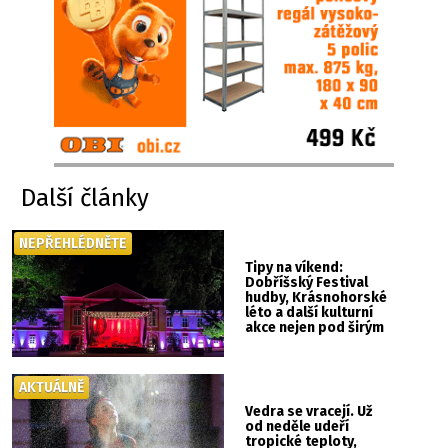
Další články
NEPŘEHLÉDNĚTE
Tipy na víkend:
Dobříšský Festival
hudby, Krásnohorské
léto a další kulturní
akce nejen pod širým
nebem
AKTUÁLNĚ
Vedra se vracejí. Už
od neděle udeří
tropické teploty,