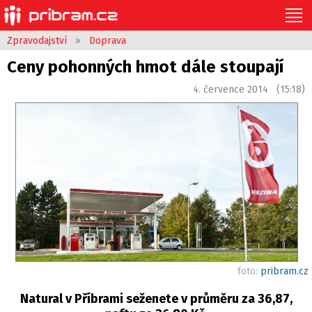
Zpravodajství
»
Doprava
Ceny pohonných hmot dále stoupají
4. července 2014 (15:18)
foto:
pribram.cz
Natural v Příbrami seženete v průměru za 36,87,