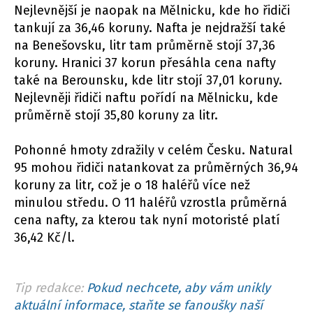
Nejlevnější je naopak na Mělnicku, kde ho řidiči
tankují za 36,46 koruny. Nafta je nejdražší také
na Benešovsku, litr tam průměrně stojí 37,36
koruny. Hranici 37 korun přesáhla cena nafty
také na Berounsku, kde litr stojí 37,01 koruny.
Nejlevněji řidiči naftu pořídí na Mělnicku, kde
průměrně stojí 35,80 koruny za litr.
Pohonné hmoty zdražily v celém Česku. Natural
95 mohou řidiči natankovat za průměrných 36,94
koruny za litr, což je o 18 haléřů více než
minulou středu. O 11 haléřů vzrostla průměrná
cena nafty, za kterou tak nyní motoristé platí
36,42 Kč/l.
Tip redakce:
Pokud nechcete, aby vám unikly
aktuální informace, staňte se fanoušky naší