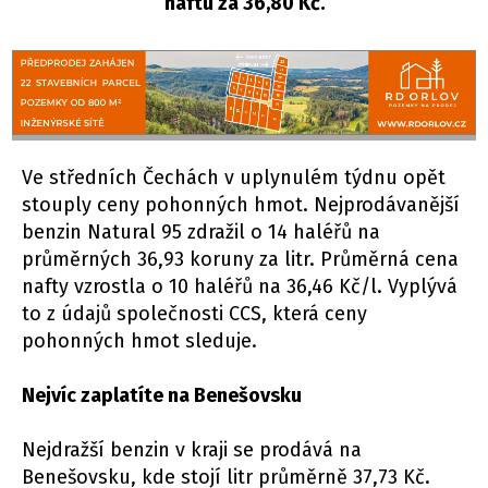
naftu za 36,80 Kč.
Ve středních Čechách v uplynulém týdnu opět
stouply ceny pohonných hmot. Nejprodávanější
benzin Natural 95 zdražil o 14 haléřů na
průměrných 36,93 koruny za litr. Průměrná cena
nafty vzrostla o 10 haléřů na 36,46 Kč/l. Vyplývá
to z údajů společnosti CCS, která ceny
pohonných hmot sleduje.
Nejvíc zaplatíte na Benešovsku
Nejdražší benzin v kraji se prodává na
Benešovsku, kde stojí litr průměrně 37,73 Kč.