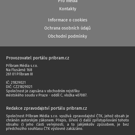
Pro média
Kontakty
Informace o cookies
Ochrana osobních údajů
Obchodní podmínky
Provozovatel portálu pribram.cz
Příbram Média s.r.o.
Na Flusárně 168
261 01 Příbram III
IČ: 21829021
DIČ: CZ21829021
Společnost je zapsána v obchodním rejstříku
městského soudu v Praze - oddíl C, vložka 407087.
Redakce zpravodajství portálu pribram.cz
Společnost Příbram Média s.r.o. využívá zpravodajství ČTK, jehož obsah je
chráněn autorským zákonem. Přepis, šíření či další zpřístupňování tohoto
obsahu či jeho části veřejnosti, a to jakýmkoliv způsobem, je bez
předchozího souhlasu ČTK výslovně zakázáno.