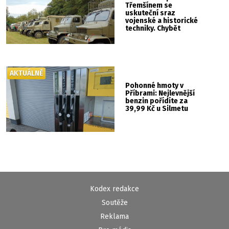
Třemšínem se
uskuteční sraz
vojenské a historické
techniky. Chybět
nebude kaskadérská
show ani hudba
AKTUÁLNĚ
Pohonné hmoty v
Příbrami: Nejlevnější
benzin pořídíte za
39,99 Kč u Silmetu
Kodex redakce
Soutěže
Reklama