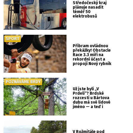
Středočeský kraj
plánuje nasadit
téměř 50
elektrobusů
SPORT
Příbram ovládnou
překážky! Obstacle
Race 3.3 míří na
rekordní účast a
propojí Nový rybník
se Svatou Horou
POZNÁVÁME BRDY
Už jste byli „V
Prdeli“? Brdské
rozcestí u Bártova
dubu má své lidové
jméno — a teď i
vlastní cedulku
V Rožmitále pod