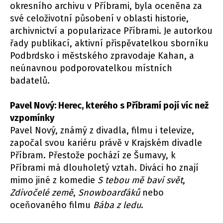
okresního archivu v Příbrami, byla oceněna za
své celoživotní působení v oblasti historie,
archivnictví a popularizace Příbrami. Je autorkou
řady publikací, aktivní přispěvatelkou sborníku
Podbrdsko i městského zpravodaje Kahan, a
neúnavnou podporovatelkou místních
badatelů.
Pavel Nový: Herec, kterého s Příbramí pojí víc než
vzpomínky
Pavel Nový, známý z divadla, filmu i televize,
započal svou kariéru právě v Krajském divadle
Příbram. Přestože pochází ze Šumavy, k
Příbrami má dlouholetý vztah. Diváci ho znají
mimo jiné z komedie
S tebou mě baví svět
,
Zdivočelé země
,
Snowboarďáků
nebo
oceňovaného filmu
Bába z ledu
.