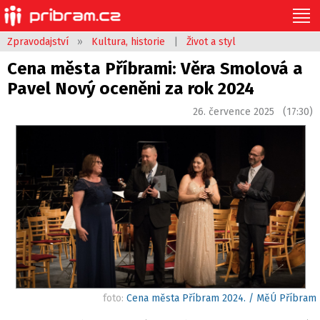
Zpravodajství
»
Kultura, historie
|
Život a styl
Cena města Příbrami: Věra Smolová a
Pavel Nový oceněni za rok 2024
26. července 2025 (17:30)
foto:
Cena města Příbram 2024. / MěÚ Příbram