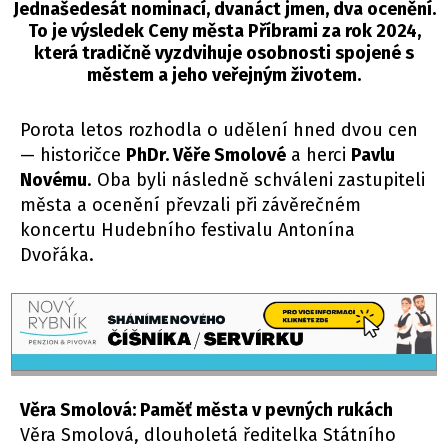
Jednašedesát nominací, dvanáct jmen, dva ocenění.
To je výsledek Ceny města Příbrami za rok 2024,
která tradičně vyzdvihuje osobnosti spojené s
městem a jeho veřejným životem.
Porota letos rozhodla o udělení hned dvou cen
— historičce
PhDr. Věře Smolové
a herci
Pavlu
Novému
. Oba byli následně schváleni zastupiteli
města a ocenění převzali při závěrečném
koncertu Hudebního festivalu Antonína
Dvořáka.
Věra Smolová: Paměť města v pevných rukách
Věra Smolová, dlouholetá ředitelka Státního