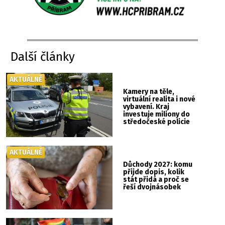
Další články
AKTUÁLNĚ
Kamery na těle,
virtuální realita i nové
vybavení. Kraj
investuje miliony do
středočeské policie
AKTUÁLNĚ
Důchody 2027: komu
přijde dopis, kolik
stát přidá a proč se
řeší dvojnásobek