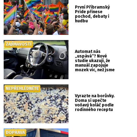
První Příbramský
Pride přinese
pochod, debaty i
hudbu
ZAJÍMAVOSTI
Automat nás
„uspává“? Nové
studie ukazují, že
manuál zapojuje
mozek víc, než jsme
si mysleli
NEPŘEHLÉDNĚTE
Vyrazte na borůvky.
Doma si upečte
voňavý koláč podle
rodinného receptu
DOPRAVA