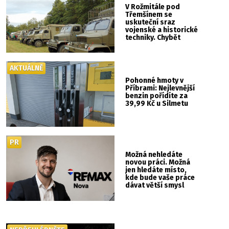
V Rožmitále pod
Třemšínem se
uskuteční sraz
vojenské a historické
techniky. Chybět
nebude kaskadérská
show ani hudba
AKTUÁLNĚ
Pohonné hmoty v
Příbrami: Nejlevnější
benzin pořídíte za
39,99 Kč u Silmetu
PR
Možná nehledáte
novou práci. Možná
jen hledáte místo,
kde bude vaše práce
dávat větší smysl