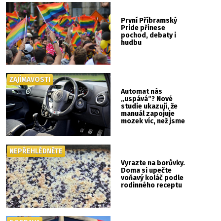
První Příbramský
Pride přinese
pochod, debaty i
hudbu
ZAJÍMAVOSTI
Automat nás
„uspává“? Nové
studie ukazují, že
manuál zapojuje
mozek víc, než jsme
si mysleli
NEPŘEHLÉDNĚTE
Vyrazte na borůvky.
Doma si upečte
voňavý koláč podle
rodinného receptu