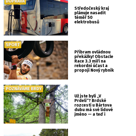
DOPRAVA
Středočeský kraj
plánuje nasadit
téměř 50
elektrobusů
SPORT
Příbram ovládnou
překážky! Obstacle
Race 3.3 míří na
rekordní účast a
propojí Nový rybník
se Svatou Horou
POZNÁVÁME BRDY
Už jste byli „V
Prdeli“? Brdské
rozcestí u Bártova
dubu má své lidové
jméno — a teď i
vlastní cedulku