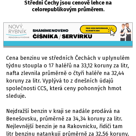
Střední Čechy jsou cenově lehce na
celorepublikovým průměrem.
Cena benzinu ve středních Čechách v uplynulém
týdnu stoupla o 17 haléřů na 33,12 koruny za litr,
nafta zlevnila průměrně o čtyři haléře na 32,44
koruny za litr. Vyplývá to z dnešních údajů
společnosti CCS, která ceny pohonných hmot
sleduje.
Nejdražší benzin v kraji se nadále prodává na
Benešovsku, průměrně za 34,34 koruny za litr.
Nejlevnější benzin je na Rakovnicku, řidiči tam
litr benzinu natankují průměrně za 32,56 koruny.