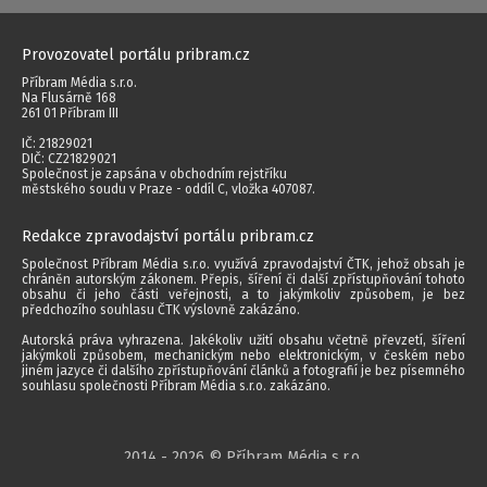
Provozovatel portálu pribram.cz
Příbram Média s.r.o.
Na Flusárně 168
261 01 Příbram III
IČ: 21829021
DIČ: CZ21829021
Společnost je zapsána v obchodním rejstříku
městského soudu v Praze - oddíl C, vložka 407087.
Redakce zpravodajství portálu pribram.cz
Společnost Příbram Média s.r.o. využívá zpravodajství ČTK, jehož obsah je
chráněn autorským zákonem. Přepis, šíření či další zpřístupňování tohoto
obsahu či jeho části veřejnosti, a to jakýmkoliv způsobem, je bez
předchozího souhlasu ČTK výslovně zakázáno.
Autorská práva vyhrazena. Jakékoliv užití obsahu včetně převzetí, šíření
jakýmkoli způsobem, mechanickým nebo elektronickým, v českém nebo
jiném jazyce či dalšího zpřístupňování článků a fotografií je bez písemného
souhlasu společnosti Příbram Média s.r.o. zakázáno.
2014 - 2026 © Příbram Média s.r.o.
Všechna práva vyhrazena.