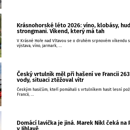
Krásnohorské léto 2026: víno, klobásy, hud
strongmani. Víkend, který má tah
V Krásné Hoře nad Vltavou se o druhém srpnovém víkendu s
výstava, víno, jarmark, …
Český vrtulník měl při hašení ve Francii 26
vody, situaci ztěžoval vítr
Českým hasičům, kteří pomáhali s vrtulníkem hasit lesní pož
Francii, …
Domácí lavička je jiná. Marek Nikl čeká na
v Jihlavě