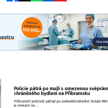
Policie pátrá po muži s omezenou svéprávn
chráněného bydlení na Příbramsku
Příbramští policisté pátrají po sedmatřicetiletém Tomáši Mitr
je omezen na …