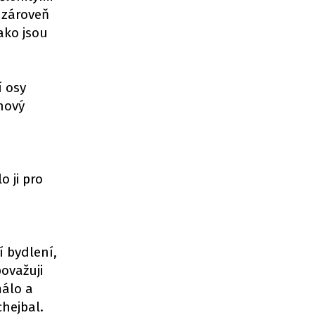
 zároveň
ako jsou
í osy
nový
 ji pro
í bydlení,
ovažuji
málo a
chejbal.