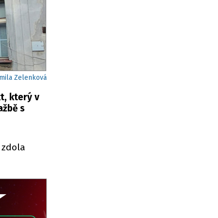
dmila Zelenková
t, který v
ažbě s
 zdola