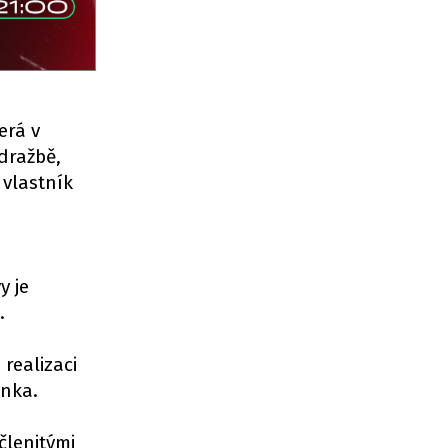
erá v
dražbě,
 vlastník
y je
.
 realizaci
inka.
členitými