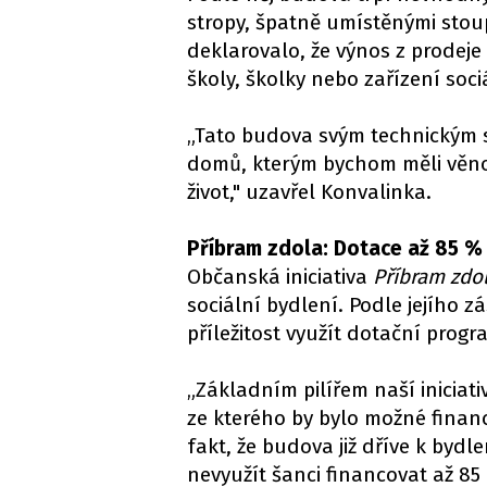
stropy, špatně umístěnými stou
deklarovalo, že výnos z prodeje
školy, školky nebo zařízení soci
„Tato budova svým technickým s
domů, kterým bychom měli věnov
život," uzavřel Konvalinka.
Příbram zdola: Dotace až 85 %
Občanská iniciativa
Příbram zdo
sociální bydlení. Podle jejího z
příležitost využít dotační progr
„Základním pilířem naší iniciat
ze kterého by bylo možné financ
fakt, že budova již dříve k by
nevyužít šanci financovat až 85