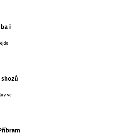
ba i
ejde
3 shozů
áry ve
 Příbram