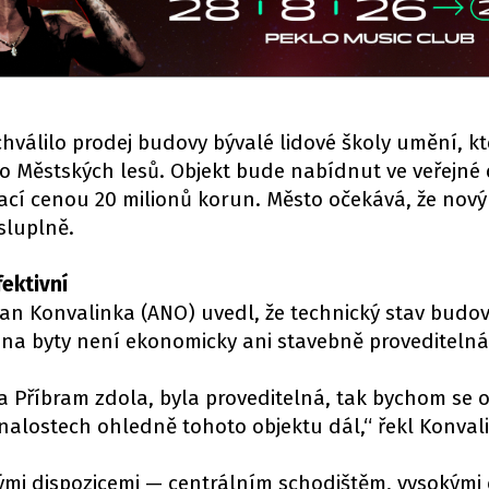
hválilo prodej budovy bývalé lidové školy umění, kt
dlo Městských lesů. Objekt bude nabídnut ve veřejné 
ávací cenou 20 milionů korun. Město očekává, že nový
sluplně.
ektivní
Jan Konvalinka (ANO) uvedl, že technický stav budov
ba na byty není ekonomicky ani stavebně proveditelná
šla Příbram zdola, byla proveditelná, tak bychom se o
 znalostech ohledně tohoto objektu dál,“ řekl Konval
mi dispozicemi — centrálním schodištěm, vysokými 