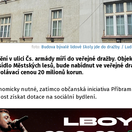
foto:
Budova bývalé lidové školy jde do dražby. / Lu
í v ulici Čs. armády míří do veřejné dražby. Objek
 sídlo Městských lesů, bude nabídnut ve veřejné dr
olávací cenou 20 milionů korun.
nomicky nutné, zatímco občanská iniciativa Příbram
st získat dotace na sociální bydlení.