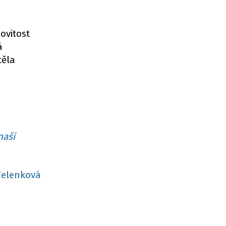
ovitost
á
těla
naší
Zelenková