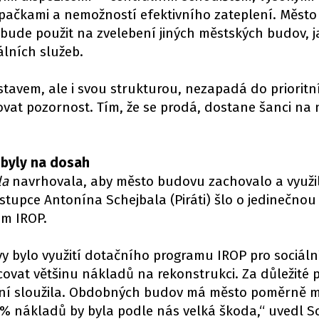
pačkami a nemožností efektivního zateplení. Město
 bude použit na zvelebení jiných městských budov, j
álních služeb.
tavem, ale i svou strukturou, nezapadá do prioritn
at pozornost. Tím, že se prodá, dostane šanci na 
 byly na dosah
la
navrhovala, aby město budovu zachovalo a využilo
ástupce Antonína Schejbala (Piráti) šlo o jedinečnou
am IROP.
ivy bylo využití dotačního programu IROP pro sociáln
ovat většinu nákladů na rekonstrukci. Za důležité p
dlení sloužila. Obdobných budov má město poměrně 
 % nákladů by byla podle nás velká škoda,“ uvedl S