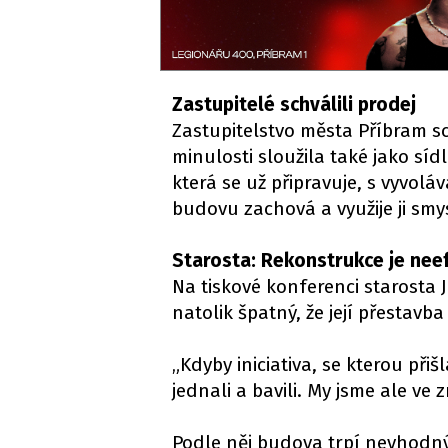
Zastupitelé schválili prodej
Zastupitelstvo města Příbram sc
minulosti sloužila také jako sí
která se už připravuje, s vyvol
budovu zachová a využije ji smy
Starosta: Rekonstrukce je neef
Na tiskové konferenci starosta 
natolik špatný, že její přestav
„Kdyby iniciativa, se kterou při
jednali a bavili. My jsme ale ve
Podle něj budova trpí nevhodný