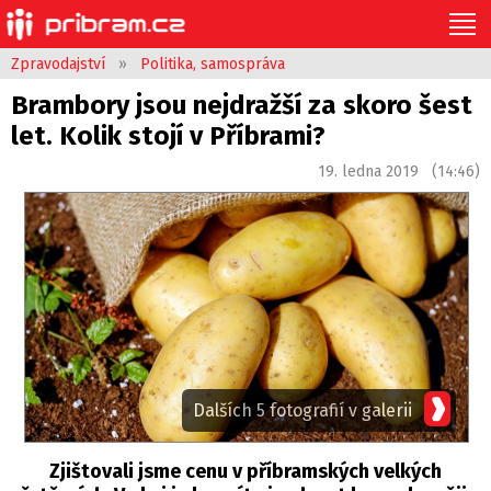
Zpravodajství
»
Politika, samospráva
Brambory jsou nejdražší za skoro šest
let. Kolik stojí v Příbrami?
19. ledna 2019 (14:46)
Dalších 5 fotografií v galerii
Zjištovali jsme cenu v příbramských velkých