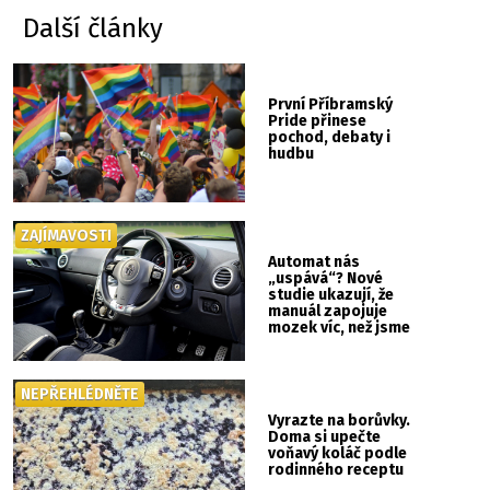
Další články
První Příbramský
Pride přinese
pochod, debaty i
hudbu
ZAJÍMAVOSTI
Automat nás
„uspává“? Nové
studie ukazují, že
manuál zapojuje
mozek víc, než jsme
si mysleli
NEPŘEHLÉDNĚTE
Vyrazte na borůvky.
Doma si upečte
voňavý koláč podle
rodinného receptu