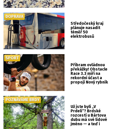
DOPRAVA
Středočeský kraj
plánuje nasadit
téměř 50
elektrobusů
SPORT
Příbram ovládnou
překážky! Obstacle
Race 3.3 míří na
rekordní účast a
propojí Nový rybník
se Svatou Horou
POZNÁVÁME BRDY
Už jste byli „V
Prdeli“? Brdské
rozcestí u Bártova
dubu má své lidové
jméno — a teď i
vlastní cedulku