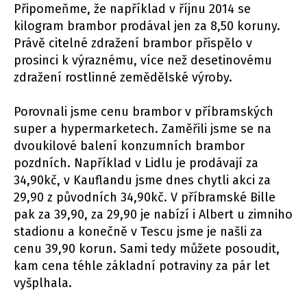
Připomeňme, že například v říjnu 2014 se
kilogram brambor prodával jen za 8,50 koruny.
Právě citelné zdražení brambor přispělo v
prosinci k výraznému, více než desetinovému
zdražení rostlinné zemědělské výroby.
Porovnali jsme cenu brambor v příbramských
super a hypermarketech. Zaměřili jsme se na
dvoukilové balení konzumních brambor
pozdních. Například v Lidlu je prodávají za
34,90kč, v Kauflandu jsme dnes chytli akci za
29,90 z původních 34,90kč. V příbramské Bille
pak za 39,90, za 29,90 je nabízí i Albert u zimniho
stadionu a konečně v Tescu jsme je našli za
cenu 39,90 korun. Sami tedy můžete posoudit,
kam cena téhle základní potraviny za pár let
vyšplhala.