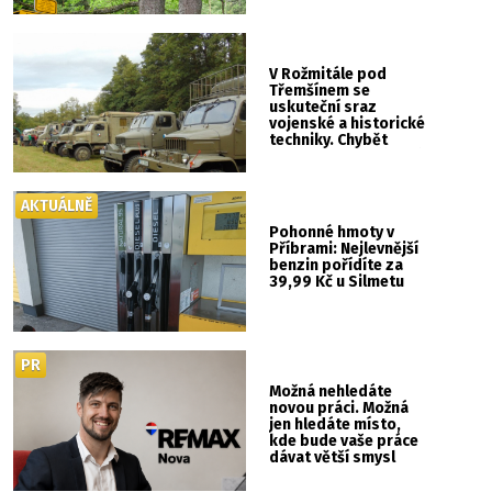
V Rožmitále pod
Třemšínem se
uskuteční sraz
vojenské a historické
techniky. Chybět
nebude kaskadérská
show ani hudba
AKTUÁLNĚ
Pohonné hmoty v
Příbrami: Nejlevnější
benzin pořídíte za
39,99 Kč u Silmetu
PR
Možná nehledáte
novou práci. Možná
jen hledáte místo,
kde bude vaše práce
dávat větší smysl