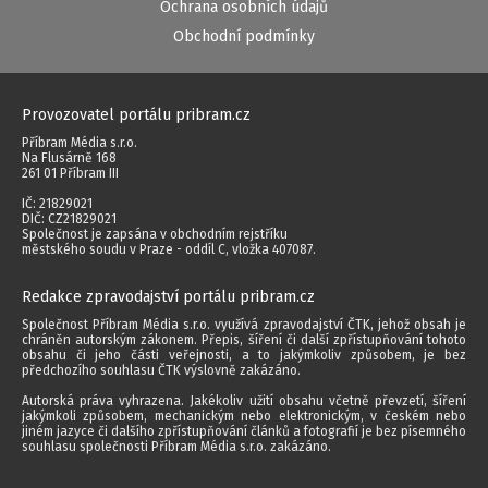
Ochrana osobních údajů
Obchodní podmínky
Provozovatel portálu pribram.cz
Příbram Média s.r.o.
Na Flusárně 168
261 01 Příbram III
IČ: 21829021
DIČ: CZ21829021
Společnost je zapsána v obchodním rejstříku
městského soudu v Praze - oddíl C, vložka 407087.
Redakce zpravodajství portálu pribram.cz
Společnost Příbram Média s.r.o. využívá zpravodajství ČTK, jehož obsah je
chráněn autorským zákonem. Přepis, šíření či další zpřístupňování tohoto
obsahu či jeho části veřejnosti, a to jakýmkoliv způsobem, je bez
předchozího souhlasu ČTK výslovně zakázáno.
Autorská práva vyhrazena. Jakékoliv užití obsahu včetně převzetí, šíření
jakýmkoli způsobem, mechanickým nebo elektronickým, v českém nebo
jiném jazyce či dalšího zpřístupňování článků a fotografií je bez písemného
souhlasu společnosti Příbram Média s.r.o. zakázáno.