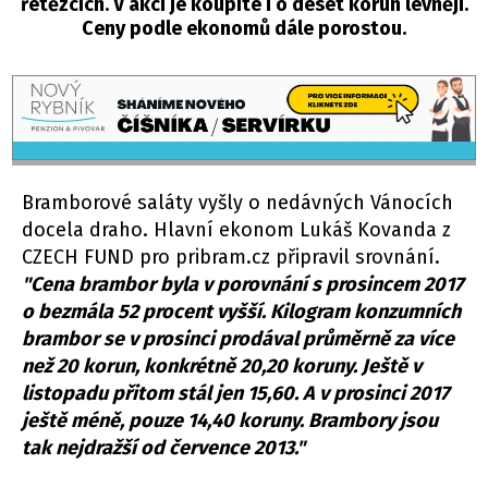
řetězcích. V akci je koupíte i o deset korun levněji.
Ceny podle ekonomů dále porostou.
Bramborové saláty vyšly o nedávných Vánocích
docela draho. Hlavní ekonom Lukáš Kovanda z
CZECH FUND pro pribram.cz připravil srovnání.
"Cena brambor byla v porovnání s prosincem 2017
o bezmála 52 procent vyšší. Kilogram konzumních
brambor se v prosinci prodával průměrně za více
než 20 korun, konkrétně 20,20 koruny. Ještě v
listopadu přitom stál jen 15,60. A v prosinci 2017
ještě méně, pouze 14,40 koruny. Brambory jsou
tak nejdražší od července 2013."