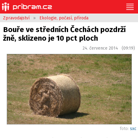
Zpravodajství
»
Ekologie, počasí, příroda
Bouře ve středních Čechách pozdrží
žně, sklizeno je 10 pct ploch
24. července 2014 (09:19)
foto:
sxc