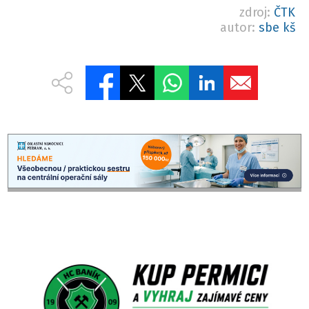
zdroj:
ČTK
autor:
sbe kš