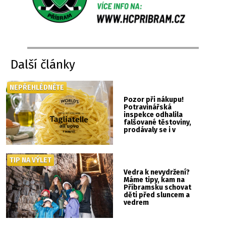
Další články
NEPŘEHLÉDNĚTE
Pozor při nákupu!
Potravinářská
inspekce odhalila
falšované těstoviny,
prodávaly se i v
Albertu
TIP NA VÝLET
Vedra k nevydržení?
Máme tipy, kam na
Příbramsku schovat
děti před sluncem a
vedrem