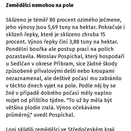
Zemědělci nemohou na pole
Sklizeno je téměř 80 procent ozimého ječmene,
jeho výnosy jsou 5,69 tuny na hektar. Pokračuje i
sklizeň řepky, které je sklizeno zhruba 15
procent. Výnos řepky činí 3,88 tuny na hektar.
Pondělní bouřka ale postup prací na polích
pozastavila. Miroslav Pospíchal, který hospodaří
u Sedlčan v okrese Příbram, sice žádné škody
způsobené přívalovými dešti nebo kroupami
nezaznamenal, ale deštivé počasí mu zabránilo
v těchto dnech vyjet na pole. Podle něj by se
žně v případě dobrého počasí měly naplno
rozjet od příštího týdne. "To už by měla být
většina plodin zralá. Výnos očekáváme
průměrný," uvedl Pospíchal.
Loni sklidili zemědělci ve Středočeském kraji