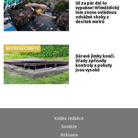
Už za pár dní to
vypukne! Hřiměždický
lom znovu ovládnou
odvážné skoky z
desítek metrů
NEPŘEHLÉDNĚTE
Děravé jímky končí.
Úřady zpřísnily
kontroly a pokuty
jsou vysoké
Kodex redakce
Soutěže
Reklama