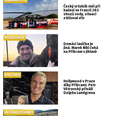
ZAJÍMAVOSTI
Český vrtulník měl při
hašení ve Francii 263
shozů vody, situaci
ztěžoval vítr
ROZHOVOR
Domácí lavička je
jiná. Marek Nikl čeká
na Příbram v Jihlavě
KULTURA
Hollywood v Praze
díky Příbrami. Petr
Větrovský přiváží
Dolpha Lundgrena
AKTUALIZOVÁNO