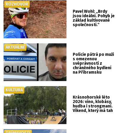
ROZHOVOR
Pavel Wohl: „Brdy
jsou ideální. Pohyb je
základ kultivované
společnosti.“
AKTUÁLNĚ
Policie pátrá po muži
s omezenou
svéprávností z
chráněného bydlení
na Příbramsku
KULTURA
Krásnohorské léto
2026: víno, klobásy,
hudba i strongmani.
Víkend, který má tah