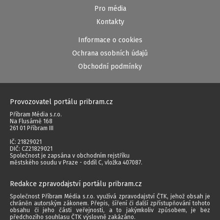
Pro média
Kontakty
Informace o cookies
Ochrana osobních údajů
Obchodní podmínky
Provozovatel portálu pribram.cz
Příbram Média s.r.o.
Na Flusárně 168
261 01 Příbram III
IČ: 21829021
DIČ: CZ21829021
Společnost je zapsána v obchodním rejstříku
městského soudu v Praze - oddíl C, vložka 407087.
Redakce zpravodajství portálu pribram.cz
Společnost Příbram Média s.r.o. využívá zpravodajství ČTK, jehož obsah je
chráněn autorským zákonem. Přepis, šíření či další zpřístupňování tohoto
obsahu či jeho části veřejnosti, a to jakýmkoliv způsobem, je bez
předchozího souhlasu ČTK výslovně zakázáno.