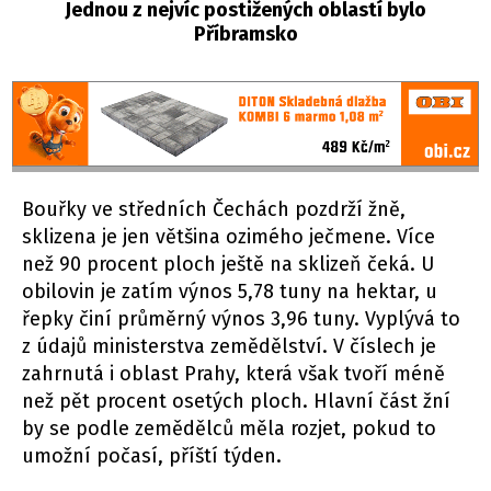
Jednou z nejvíc postižených oblastí bylo
Příbramsko
Bouřky ve středních Čechách pozdrží žně,
sklizena je jen většina ozimého ječmene. Více
než 90 procent ploch ještě na sklizeň čeká. U
obilovin je zatím výnos 5,78 tuny na hektar, u
řepky činí průměrný výnos 3,96 tuny. Vyplývá to
z údajů ministerstva zemědělství. V číslech je
zahrnutá i oblast Prahy, která však tvoří méně
než pět procent osetých ploch. Hlavní část žní
by se podle zemědělců měla rozjet, pokud to
umožní počasí, příští týden.