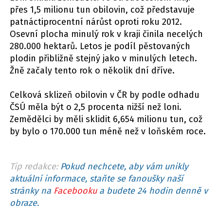
přes 1,5 milionu tun obilovin, což představuje
patnáctiprocentní nárůst oproti roku 2012.
Osevní plocha minulý rok v kraji činila necelých
280.000 hektarů. Letos je podíl pěstovaných
plodin přibližně stejný jako v minulých letech.
Žně začaly tento rok o několik dní dříve.
Celková sklizeň obilovin v ČR by podle odhadu
ČSÚ měla být o 2,5 procenta nižší než loni.
Zemědělci by měli sklidit 6,654 milionu tun, což
by bylo o 170.000 tun méně než v loňském roce.
Tip redakce:
Pokud nechcete, aby vám unikly
aktuální informace, staňte se fanoušky naší
stránky na
Facebooku
a budete 24 hodin denně v
obraze.