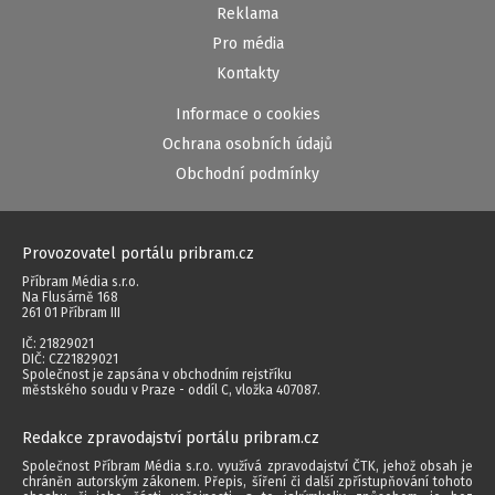
Reklama
Pro média
Kontakty
Informace o cookies
Ochrana osobních údajů
Obchodní podmínky
Provozovatel portálu pribram.cz
Příbram Média s.r.o.
Na Flusárně 168
261 01 Příbram III
IČ: 21829021
DIČ: CZ21829021
Společnost je zapsána v obchodním rejstříku
městského soudu v Praze - oddíl C, vložka 407087.
Redakce zpravodajství portálu pribram.cz
Společnost Příbram Média s.r.o. využívá zpravodajství ČTK, jehož obsah je
chráněn autorským zákonem. Přepis, šíření či další zpřístupňování tohoto