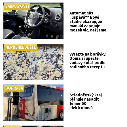
ZAJÍMAVOSTI
Automat nás
„uspává“? Nové
studie ukazují, že
manuál zapojuje
mozek víc, než jsme
si mysleli
NEPŘEHLÉDNĚTE
Vyrazte na borůvky.
Doma si upečte
voňavý koláč podle
rodinného receptu
DOPRAVA
Středočeský kraj
plánuje nasadit
téměř 50
elektrobusů