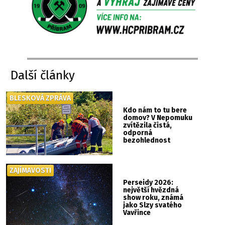
Další články
BLESKOVÁ ZPRÁVA
Kdo nám to tu bere
domov? V Nepomuku
zvítězila čistá,
odporná
bezohlednost
ZAJÍMAVOSTI
Perseidy 2026:
největší hvězdná
show roku, známá
jako Slzy svatého
Vavřince