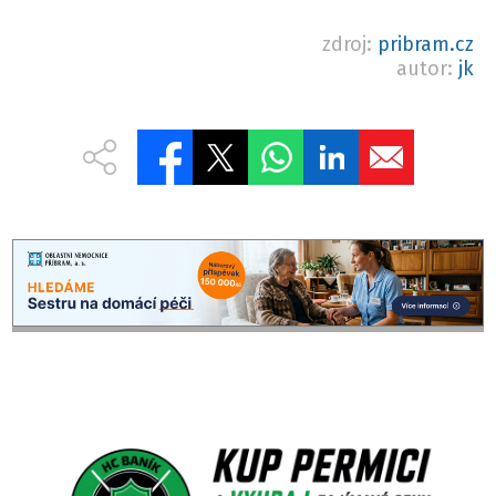
zdroj:
pribram.cz
autor:
jk