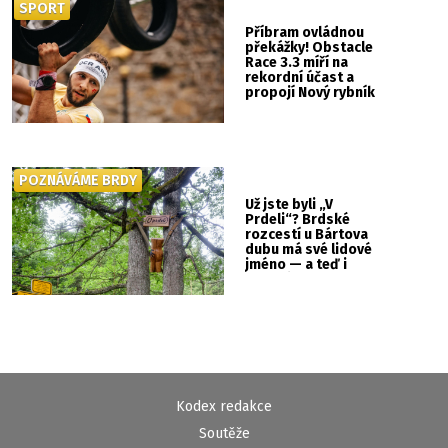
SPORT
Příbram ovládnou
překážky! Obstacle
Race 3.3 míří na
rekordní účast a
propojí Nový rybník
se Svatou Horou
POZNÁVÁME BRDY
Už jste byli „V
Prdeli“? Brdské
rozcestí u Bártova
dubu má své lidové
jméno — a teď i
vlastní cedulku
Kodex redakce
Soutěže