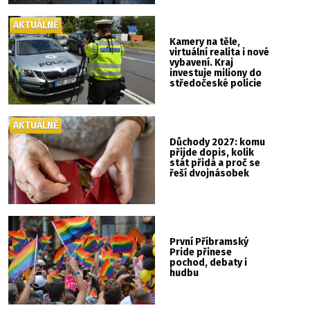
AKTUÁLNĚ
Kamery na těle,
virtuální realita i nové
vybavení. Kraj
investuje miliony do
středočeské policie
AKTUÁLNĚ
Důchody 2027: komu
přijde dopis, kolik
stát přidá a proč se
řeší dvojnásobek
První Příbramský
Pride přinese
pochod, debaty i
hudbu