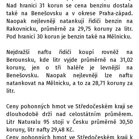
Nad hranici 31 korun se cena benzinu dostala
také na Benešovsku a v okrese Praha-západ.
Naopak nejlevněji natankují řidiči benzin na
Rakovnicku, průměrně za 29,75 koruny za litr.
Pod hranicí 30 korun je benzin také na Mělnicku.
Nejdražší naftu řidiči koupí rovněž na
Berounsku, kde litr vyjde průměrně na 31,02
koruny, jen o tři haléře je levnější na
Benešovsku. Naopak nejlevněji lze naftu
natankovat na Mělnicku, a to za 28,71 koruny za
litr.
Ceny pohonných hmot ve Středočeském kraji se
dlouhodobě drží nad celostátním průměrem.
Litr Naturalu 95 stojí v Česku průměrně 30,50
koruny, litr nafty 29,48 Kč.
Ceny pohonných hmot ve Středočeském kraji k