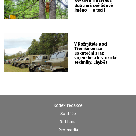
rozcestí u Bártova
dubu má své lidové
jméno — a teď i
vlastní cedulku
V Rožmitále pod
Třemšínem se
uskuteční sraz
vojenské a historické
techniky. Chybět
nebude kaskadérská
show ani hudba
Kodex redakce
Soutěže
Reklama
Pro média