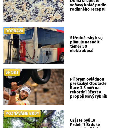
Doma si upečte
voňavý koláč podle
rodinného receptu
DOPRAVA
Středočeský kraj
plánuje nasadit
téměř 50
elektrobusů
SPORT
Příbram ovládnou
překážky! Obstacle
Race 3.3 míří na
rekordní účast a
propojí Nový rybník
se Svatou Horou
POZNÁVÁME BRDY
Už jste byli „V
Prdeli“? Brdské