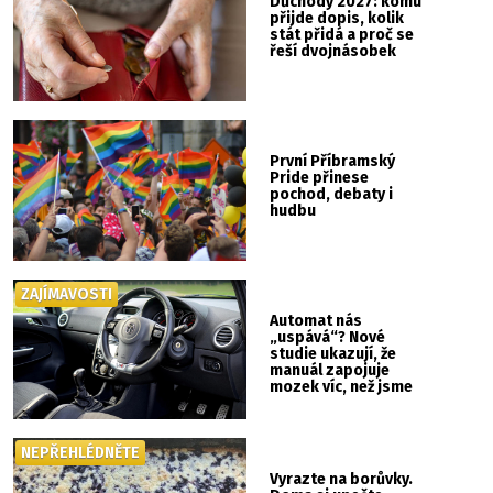
Důchody 2027: komu
přijde dopis, kolik
stát přidá a proč se
řeší dvojnásobek
První Příbramský
Pride přinese
pochod, debaty i
hudbu
ZAJÍMAVOSTI
Automat nás
„uspává“? Nové
studie ukazují, že
manuál zapojuje
mozek víc, než jsme
si mysleli
NEPŘEHLÉDNĚTE
Vyrazte na borůvky.