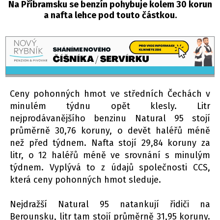
Na Příbramsku se benzín pohybuje kolem 30 korun
a nafta lehce pod touto částkou.
Ceny pohonných hmot ve středních Čechách v
minulém týdnu opět klesly. Litr
nejprodávanějšího benzinu Natural 95 stojí
průměrně 30,76 koruny, o devět haléřů méně
než před týdnem. Nafta stojí 29,84 koruny za
litr, o 12 haléřů méně ve srovnání s minulým
týdnem. Vyplývá to z údajů společnosti CCS,
která ceny pohonných hmot sleduje.
Nejdražší Natural 95 natankují řidiči na
Berounsku, litr tam stojí průměrně 31,95 koruny.