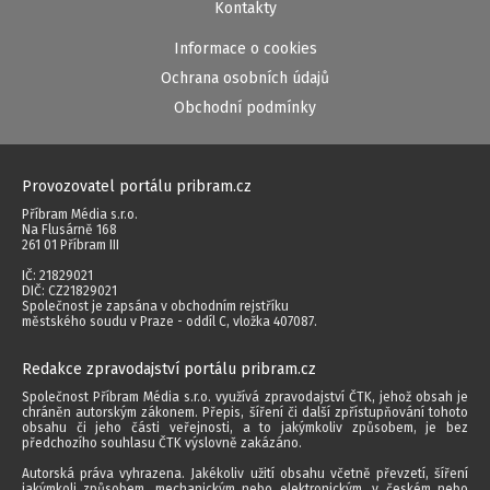
Kontakty
Informace o cookies
Ochrana osobních údajů
Obchodní podmínky
Provozovatel portálu pribram.cz
Příbram Média s.r.o.
Na Flusárně 168
261 01 Příbram III
IČ: 21829021
DIČ: CZ21829021
Společnost je zapsána v obchodním rejstříku
městského soudu v Praze - oddíl C, vložka 407087.
Redakce zpravodajství portálu pribram.cz
Společnost Příbram Média s.r.o. využívá zpravodajství ČTK, jehož obsah je
chráněn autorským zákonem. Přepis, šíření či další zpřístupňování tohoto
obsahu či jeho části veřejnosti, a to jakýmkoliv způsobem, je bez
předchozího souhlasu ČTK výslovně zakázáno.
Autorská práva vyhrazena. Jakékoliv užití obsahu včetně převzetí, šíření
jakýmkoli způsobem, mechanickým nebo elektronickým, v českém nebo