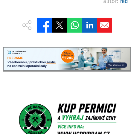
autor:
red