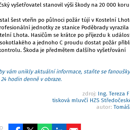
ský vyšetřovatel stanovil výši škody na 20 000 koru
tal šest vteřin po půlnoci požár tújí v Kostelní Lho
fesionální jednotky ze stanice Poděbrady vyrazila 
elní Lhota. Hasičům se krátce po příjezdu k událos
sokotlakého a jednoho C proudu dostat požár přibl
kontrolu. Škoda je předmětem dalšího vyšetřování
y vám unikly aktuální informace, staňte se fanoušky
24 hodin denně v obraze.
zdroj:
Ing. Tereza F
tisková mluvčí HZS Středočesk
autor:
Tomáš