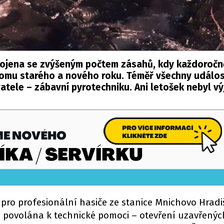
pojena se zvýšeným počtem zásahů, kdy každoročn
lomu starého a nového roku. Téměř všechny událost
ele – zábavní pyrotechniku. Ani letošek nebyl vý
pro profesionální hasiče ze stanice Mnichovo Hradi
la povolána k technické pomoci – otevření uzavřenýc