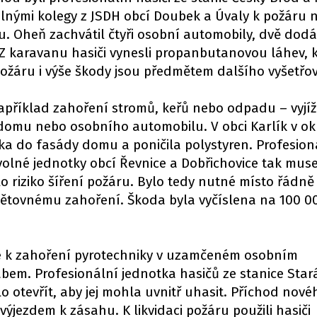
olnými kolegy z JSDH obcí Doubek a Úvaly k požáru 
u. Oheň zachvátil čtyři osobní automobily, dvě dodá
Z karavanu hasiči vynesli propanbutanovou láhev, 
požáru i výše škody jsou předmětem dalšího vyšetřo
příklad zahoření stromů, keřů nebo odpadu – vyjíž
 domu nebo osobního automobilu. V obci Karlík v ok
ka do fasády domu a poničila polystyren. Profesion
olné jednotky obcí Řevnice a Dobřichovice tak muse
o riziko šíření požáru. Bylo tedy nutné místo řádně 
pětovnému zahoření. Škoda byla vyčíslena na 100 0
ké k zahoření pyrotechniky v uzamčeném osobním
em. Profesionální jednotka hasičů ze stanice Star
o otevřít, aby jej mohla uvnitř uhasit. Příchod nov
 výjezdem k zásahu. K likvidaci požáru použili hasiči