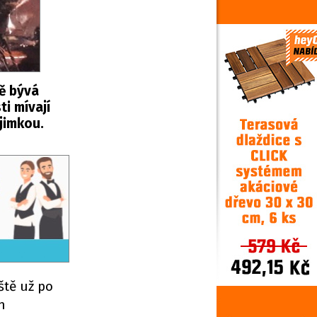
ě bývá
i mívají
jimkou.
ště už po
h