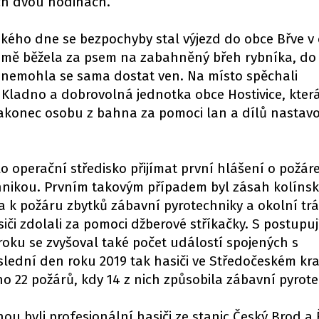
ch dvou hodinách.
kého dne se bezpochyby stal výjezd do obce Břve v
jmě běžela za psem na zabahněný břeh rybníka, do 
 nemohla se sama dostat ven. Na místo spěchali
e Kladno a dobrovolná jednotka obce Hostivice, která
nakonec osobu z bahna za pomoci lan a dílů nastav
o operační středisko přijímat první hlášení o požár
nikou. Prvním takovým případem byl zásah kolíns
a k požáru zbytků zábavní pyrotechniky a okolní trá
či zdolali za pomoci džberové stříkačky. S postupu
ku se zvyšoval také počet událostí spojených s
lední den roku 2019 tak hasiči ve Středočeském kra
o 22 požárů, kdy 14 z nich způsobila zábavní pyrot
ou byli profesionální hasiči ze stanic Český Brod a