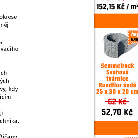
 okrese
něj
,
ovacího
ech
kých
vy, kdy
jícím
ji
echnika.
 Říčany