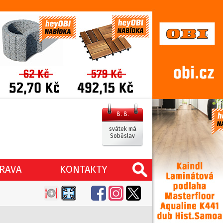
8. 8.
svátek má
Soběslav
RAVA
KONTAKTY