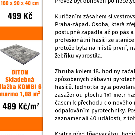
Provoz byl obnoven po necelý
Kuriózním zásahem silvestrovs
Praha-západ. Osoba, která zře
postupně zapadla až po pás a
profesionální hasiči ze stanic
protože byla na místě první, 
žebříku vyprostila.
Zhruba kolem 18. hodiny začal
způsobených zábavní pyrotech
hasičů. Jednotka byla povolán
zasaženou plochu 1x1 metr hasi
časem k přechodu do nového ro
odpalováním pyrotechniky. Pos
zaznamenali 40 událostí, z toh
Krátce před třiadvacátou hodin