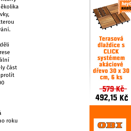
několika
vky,
kterou
vání.
děli
rese
ální
ly část
prolít
00
á
ého roku