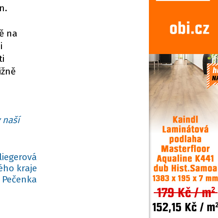
n.
tě na
i
ti
ižně
 naší
liegerová
ého kraje
 Pečenka