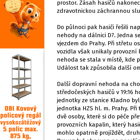
prostor. Zásah hasičů nakonec 
zdravotnickou záchrannou služ
Do půlnoci pak hasiči řešili na
nehody na dálnici D7. Jedna s
vjezdem do Prahy. Při střetu 
vozidla však unikaly provozní
nehoda se stala v místě, kde 
Událost tak způsobila další o
Další dopravní nehoda na cho
středočeských hasičů v 19:16 h
jednotky ze stanice Kladno byl
jednotka HZS hl. m. Prahy. Při
dvě osoby, které si do péče př
provozních kapalin, který has
mohlo opatrně projíždět, druh