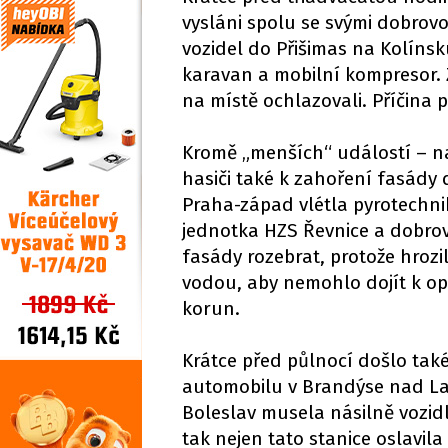
vysláni spolu se svými dobrov
vozidel do Přišimas na Kolínsk
karavan a mobilní kompresor. 
na místě ochlazovali. Příčina 
Kromě „menších“ událostí – na
hasiči také k zahoření fasády
Praha-západ vlétla pyrotechni
jednotka HZS Řevnice a dobrov
fasády rozebrat, protože hrozil
vodou, aby nemohlo dojít k o
korun.
Krátce před půlnocí došlo ta
automobilu v Brandýse nad Lab
Boleslav musela násilně vozidl
tak nejen tato stanice oslavila