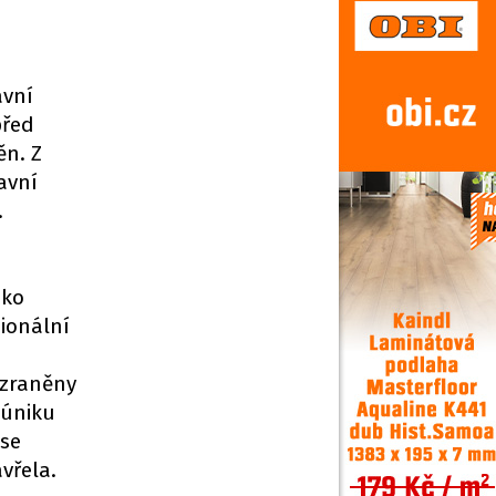
avní
před
ěn. Z
avní
.
sko
sionální
y zraněny
 úniku
 se
vřela.