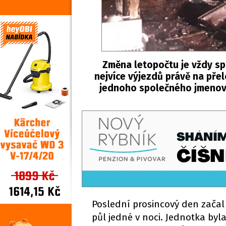
Změna letopočtu je vždy s
nejvíce výjezdů právě na pře
jednoho společného jmenovat
Poslední prosincový den začal 
půl jedné v noci. Jednotka by