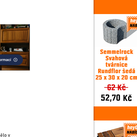
ělo v