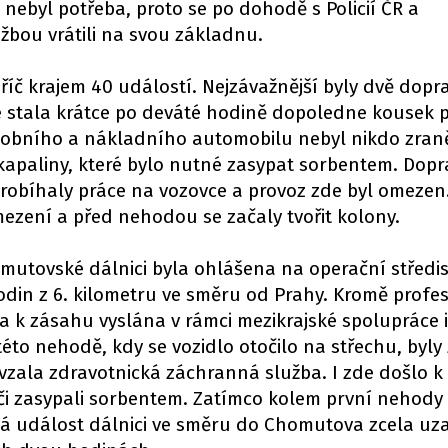
nebyl potřeba, proto se po dohodě s Policií ČR a
bou vrátili na svou základnu.
příč krajem 40 událostí. Nejzávažnější byly dvě dopr
e stala krátce po deváté hodině dopoledne kousek 
osobního a nákladního automobilu nebyl nikdo zran
 kapaliny, které bylo nutné zasypat sorbentem. Dopr
probíhaly práce na vozovce a provoz zde byl omezen
mezení a před nehodou se začaly tvořit kolony.
mutovské dálnici byla ohlášena na operační středi
odin z 6. kilometru ve směru od Prahy. Kromě profe
a k zásahu vyslána v rámci mezikrajské spolupráce i
 této nehodě, kdy se vozidlo otočilo na střechu, byl
evzala zdravotnická záchranná služba. I zde došlo k
iči zasypali sorbentem. Zatímco kolem první nehody
á událost dálnici ve směru do Chomutova zcela uza