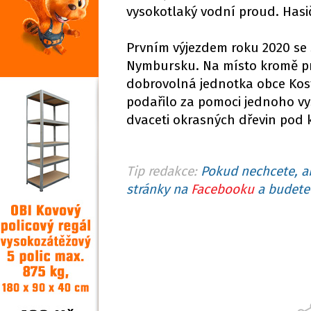
vysokotlaký vodní proud. Hasič
Prvním výjezdem roku 2020 se s
Nymbursku. Na místo kromě pro
dobrovolná jednotka obce Kost
podařilo za pomoci jednoho vy
dvaceti okrasných dřevin pod 
Tip redakce:
Pokud nechcete, ab
stránky na
Facebooku
a budete 