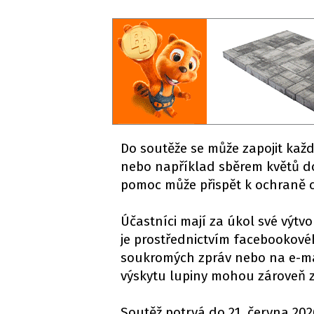
Do soutěže se může zapojit kaž
nebo například sběrem květů do 
pomoc může přispět k ochraně c
Účastníci mají za úkol své výtv
je prostřednictvím facebookovéh
soukromých zpráv nebo na e-ma
výskytu lupiny mohou zároveň 
Soutěž potrvá do 21. června 202