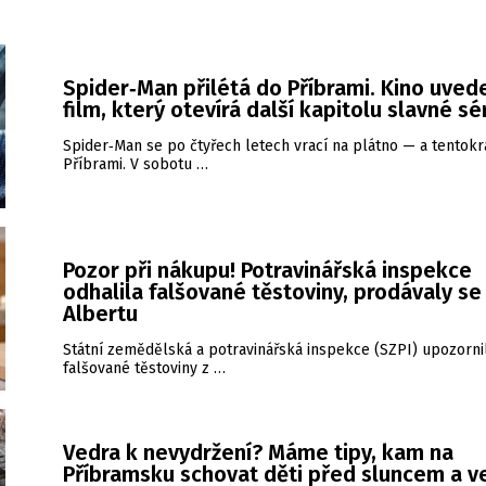
Spider‑Man přilétá do Příbrami. Kino uved
film, který otevírá další kapitolu slavné sé
Spider‑Man se po čtyřech letech vrací na plátno — a tentokrá
Příbrami. V sobotu …
Pozor při nákupu! Potravinářská inspekce
odhalila falšované těstoviny, prodávaly se 
Albertu
Státní zemědělská a potravinářská inspekce (SZPI) upozorni
falšované těstoviny z …
Vedra k nevydržení? Máme tipy, kam na
Příbramsku schovat děti před sluncem a 