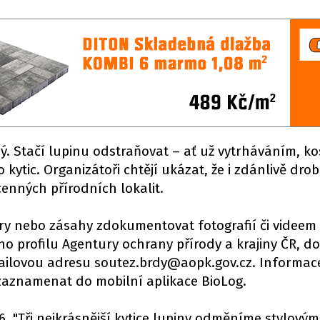
dý. Stačí lupinu odstraňovat – ať už vytrháváním, k
kytic. Organizátoři chtějí ukázat, že i zdánlivě dro
enných přírodních lokalit.
ory nebo zásahy zdokumentovat fotografií či videem 
o profilu Agentury ochrany přírody a krajiny ČR, do
ilovou adresu soutez.brdy@aopk.gov.cz. Informac
zaznamenat do mobilní aplikace BioLog.
6. "Tři nejkrásnější kytice lupiny odměníme stylovým