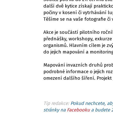
další dvě kytice získají prakti
počiny v kosení či vytrhávání l
Těšíme se na vaše fotografie či 
Akce je součástí pilotního ročn
přednášky, workshopy, exkurze
organismů. Hlavním cílem je zvý
do jejich mapování a monitorin
Mapování invazních druhů prob
podrobné informace o jejich rozš
omezení dalšího šíření. Projekt
Tip redakce:
Pokud nechcete, aby
stránky na
Facebooku
a budete 2