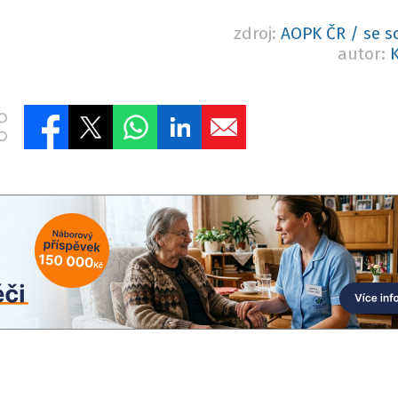
zdroj:
AOPK ČR / se 
autor:
K