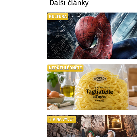
Další články
KULTURA
NEPŘEHLÉDNĚTE
TIP NA VÝLET