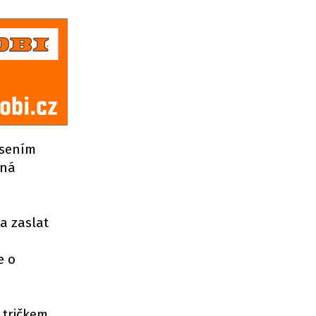
osením
bná
a zaslat
e o
 tričkem,