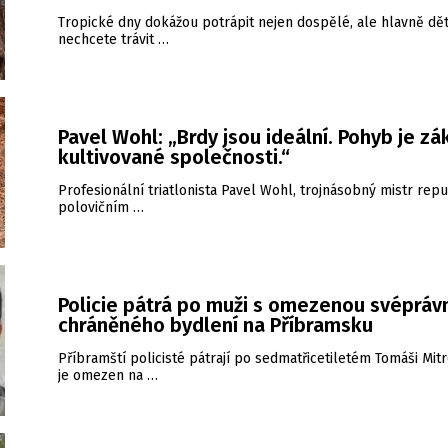
Tropické dny dokážou potrápit nejen dospělé, ale hlavně dět
nechcete trávit …
Pavel Wohl: „Brdy jsou ideální. Pohyb je zá
kultivované společnosti.“
Profesionální triatlonista Pavel Wohl, trojnásobný mistr repu
polovičním …
Policie pátrá po muži s omezenou svéprávn
chráněného bydlení na Příbramsku
Příbramští policisté pátrají po sedmatřicetiletém Tomáši Mitr
je omezen na …