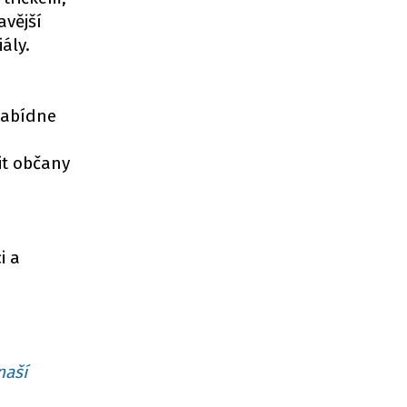
avější
ály.
 nabídne
it občany
i a
naší