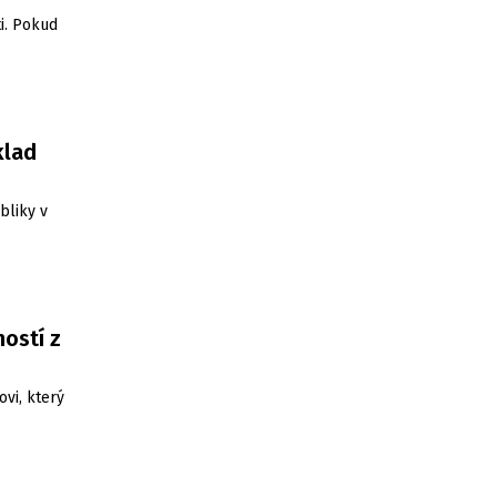
i. Pokud
klad
bliky v
ostí z
ovi, který