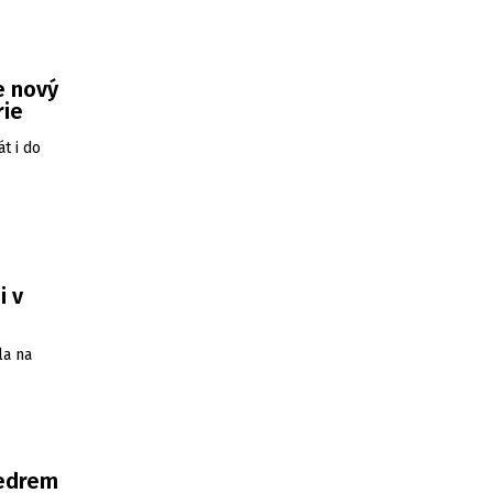
e nový
rie
t i do
i v
la na
vedrem