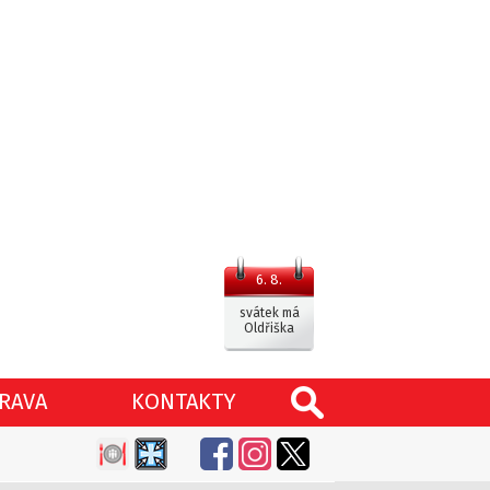
6. 8.
svátek má
Oldřiška
RAVA
KONTAKTY