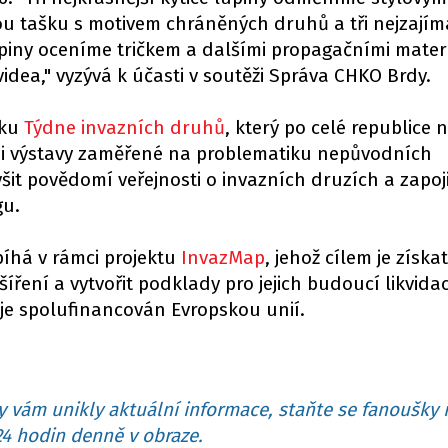
ckou tašku s motivem chráněných druhů a tři nejzajím
upiny oceníme tričkem a dalšími propagačními materi
videa," vyzývá k účasti v soutěži Správa CHKO Brdy.
íku
Týdne invazních druhů
, který po celé republice
 i výstavy zaměřené na problematiku nepůvodních
šit povědomí veřejnosti o invazních druzích a zapoj
gu.
íhá v rámci projektu
InvazMap
, jehož cílem je získat
íření a vytvořit podklady pro jejich budoucí likvidac
 je spolufinancován Evropskou unií.
 vám unikly aktuální informace, staňte se fanoušky 
4 hodin denně v obraze.