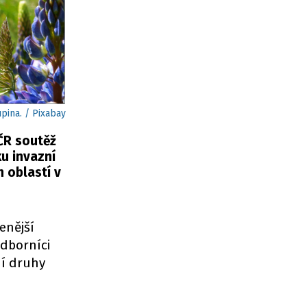
pina. / Pixabay
ČR soutěž
ku invazní
 oblastí v
enější
odborníci
ní druhy