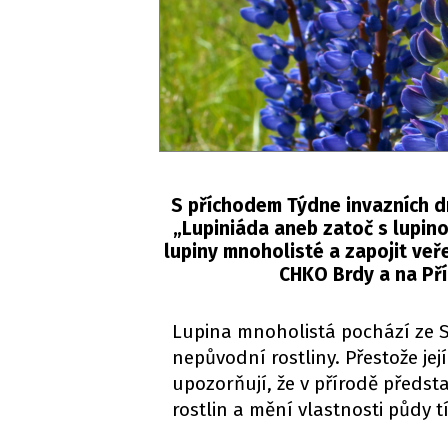
S příchodem Týdne invazních dr
„Lupiniáda aneb zatoč s lupinou
lupiny mnoholisté a zapojit veř
CHKO Brdy a na Pří
Lupina mnoholistá pochází ze Se
nepůvodní rostliny. Přestože je
upozorňují, že v přírodě předst
rostlin a mění vlastnosti půdy t