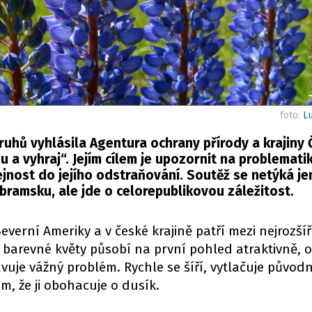
foto:
Lu
uhů vyhlásila Agentura ochrany přírody a krajiny 
 a vyhraj“. Jejím cílem je upozornit na problemati
ejnost do jejího odstraňování. Soutěž se netýká jen
bramsku, ale jde o celorepublikovou záležitost.
verní Ameriky a v české krajině patří mezi nejrozšíř
jí barevné květy působí na první pohled atraktivně, 
avuje vážný problém. Rychle se šíří, vytlačuje původ
ím, že ji obohacuje o dusík.