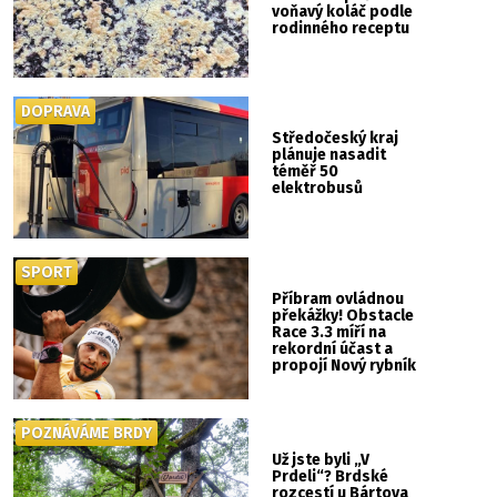
voňavý koláč podle
rodinného receptu
DOPRAVA
Středočeský kraj
plánuje nasadit
téměř 50
elektrobusů
SPORT
Příbram ovládnou
překážky! Obstacle
Race 3.3 míří na
rekordní účast a
propojí Nový rybník
se Svatou Horou
POZNÁVÁME BRDY
Už jste byli „V
Prdeli“? Brdské
rozcestí u Bártova