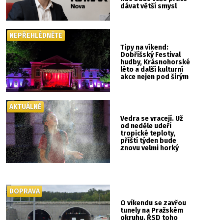
dávat větší smysl
NEPŘEHLÉDNĚTE
Tipy na víkend:
Dobříšský Festival
hudby, Krásnohorské
léto a další kulturní
akce nejen pod širým
nebem
AKTUÁLNĚ
Vedra se vracejí. Už
od neděle udeří
tropické teploty,
příští týden bude
znovu velmi horký
DOPRAVA
O víkendu se zavřou
tunely na Pražském
okruhu. ŘSD toho