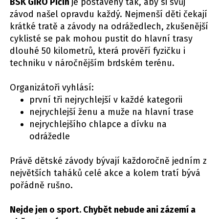
BSK GIRO Pičín
je postavený tak, aby si svůj
závod našel opravdu každý. Nejmenší děti čekají
krátké tratě a závody na odrážedlech, zkušenější
cyklisté se pak mohou pustit do hlavní trasy
dlouhé 50 kilometrů, která prověří fyzičku i
techniku v náročnějším brdském terénu.
Organizátoři vyhlásí:
první tři nejrychlejší v každé kategorii
nejrychlejší ženu a muže na hlavní trase
nejrychlejšího chlapce a dívku na
odrážedle
Právě dětské závody bývají každoročně jedním z
největších taháků celé akce a kolem tratí bývá
pořádně rušno.
Nejde jen o sport. Chybět nebude ani zázemí a