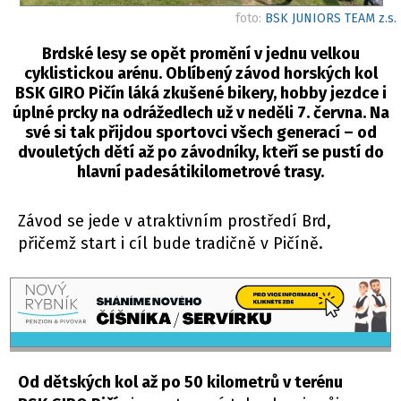
foto:
BSK JUNIORS TEAM z.s.
Brdské lesy se opět promění v jednu velkou
cyklistickou arénu. Oblíbený závod horských kol
BSK GIRO Pičín láká zkušené bikery, hobby jezdce i
úplné prcky na odrážedlech už v neděli 7. června. Na
své si tak přijdou sportovci všech generací – od
dvouletých dětí až po závodníky, kteří se pustí do
hlavní padesátikilometrové trasy.
Závod se jede v atraktivním prostředí Brd,
přičemž start i cíl bude tradičně v Pičíně.
Od dětských kol až po 50 kilometrů v terénu