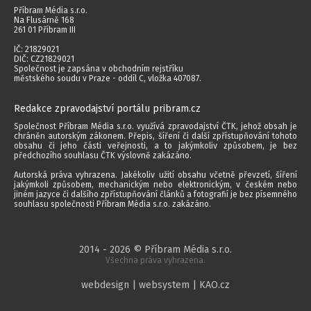
Příbram Média s.r.o.
Na Flusárně 168
261 01 Příbram III
IČ: 21829021
DIČ: CZ21829021
Společnost je zapsána v obchodním rejstříku
městského soudu v Praze - oddíl C, vložka 407087.
Redakce zpravodajství portálu pribram.cz
Společnost Příbram Média s.r.o. využívá zpravodajství ČTK, jehož obsah je
chráněn autorským zákonem. Přepis, šíření či další zpřístupňování tohoto
obsahu či jeho části veřejnosti, a to jakýmkoliv způsobem, je bez
předchozího souhlasu ČTK výslovně zakázáno.
Autorská práva vyhrazena. Jakékoliv užití obsahu včetně převzetí, šíření
jakýmkoli způsobem, mechanickým nebo elektronickým, v českém nebo
jiném jazyce či dalšího zpřístupňování článků a fotografií je bez písemného
souhlasu společnosti Příbram Média s.r.o. zakázáno.
2014 - 2026 © Příbram Média s.r.o.
Všechna práva vyhrazena.
webdesign | websystem | KAO.cz