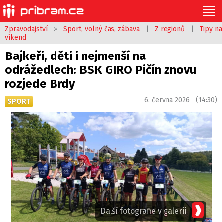
Zpravodajství
»
Sport, volný čas, zábava
|
Z regionů
|
Tipy na
víkend
Bajkeři, děti i nejmenší na
odrážedlech: BSK GIRO Pičín znovu
rozjede Brdy
6. června 2026 (14:30)
SPORT
Další fotografie v galerii