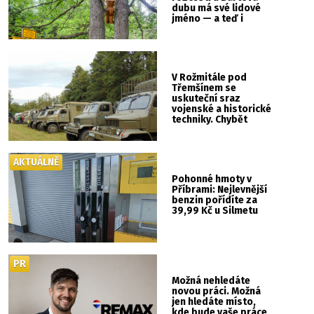
dubu má své lidové
jméno — a teď i
vlastní cedulku
V Rožmitále pod
Třemšínem se
uskuteční sraz
vojenské a historické
techniky. Chybět
nebude kaskadérská
show ani hudba
AKTUÁLNĚ
Pohonné hmoty v
Příbrami: Nejlevnější
benzin pořídíte za
39,99 Kč u Silmetu
PR
Možná nehledáte
novou práci. Možná
jen hledáte místo,
kde bude vaše práce