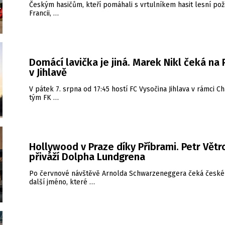
Českým hasičům, kteří pomáhali s vrtulníkem hasit lesní pož
Francii, …
Domácí lavička je jiná. Marek Nikl čeká na
v Jihlavě
V pátek 7. srpna od 17:45 hostí FC Vysočina Jihlava v rámci Ch
tým FK …
Hollywood v Praze díky Příbrami. Petr Větr
přiváží Dolpha Lundgrena
Po červnové návštěvě Arnolda Schwarzeneggera čeká české
další jméno, které …