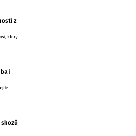
ostí z
ovi, který
ba i
ejde
3 shozů