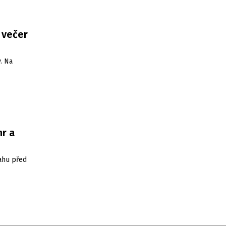
 večer
. Na
hr a
ahu před