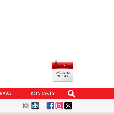
6. 8.
svátek má
Oldřiška
RAVA
KONTAKTY