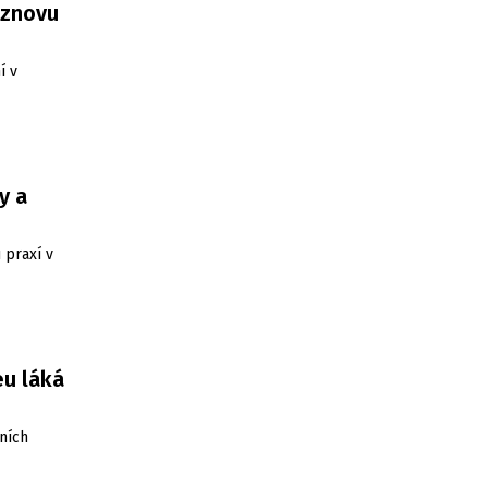
 znovu
í v
y a
 praxí v
eu láká
ních