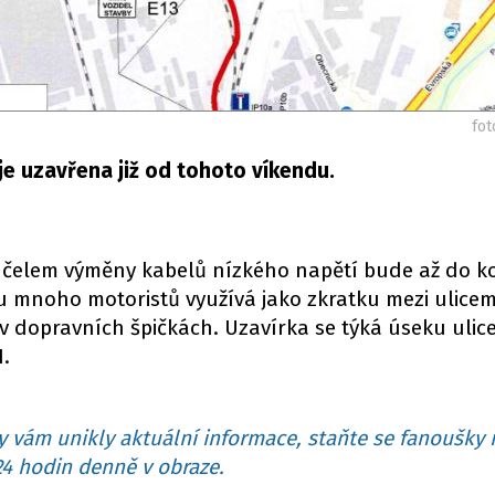
fot
 je uzavřena již od tohoto víkendu.
účelem výměny kabelů nízkého napětí bude až do k
Tu mnoho motoristů využívá jako zkratku mezi ulicem
v dopravních špičkách. Uzavírka se týká úseku ulic
1.
 vám unikly aktuální informace, staňte se fanoušky 
4 hodin denně v obraze.