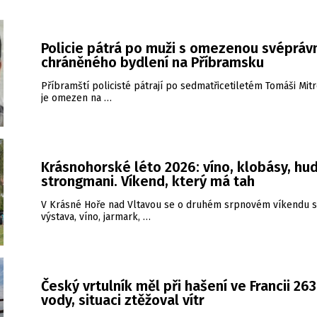
Policie pátrá po muži s omezenou svéprávn
chráněného bydlení na Příbramsku
Příbramští policisté pátrají po sedmatřicetiletém Tomáši Mitr
je omezen na …
Krásnohorské léto 2026: víno, klobásy, hud
strongmani. Víkend, který má tah
V Krásné Hoře nad Vltavou se o druhém srpnovém víkendu s
výstava, víno, jarmark, …
Český vrtulník měl při hašení ve Francii 26
vody, situaci ztěžoval vítr