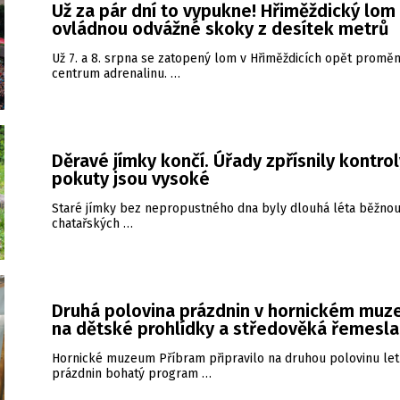
Už za pár dní to vypukne! Hřiměždický lom
ovládnou odvážné skoky z desítek metrů
Už 7. a 8. srpna se zatopený lom v Hřiměždicích opět proměn
centrum adrenalinu. …
Děravé jímky končí. Úřady zpřísnily kontrol
pokuty jsou vysoké
Staré jímky bez nepropustného dna byly dlouhá léta běžnou
chatařských …
Druhá polovina prázdnin v hornickém muz
na dětské prohlídky a středověká řemesla
Hornické muzeum Příbram připravilo na druhou polovinu let
prázdnin bohatý program …