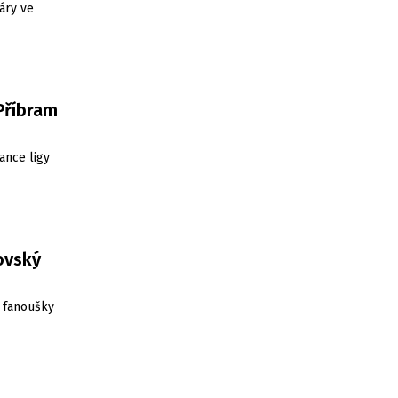
áry ve
 Příbram
ance ligy
ovský
 fanoušky