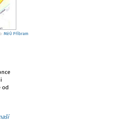
o:
MěÚ Příbram
once
i
e od
naší