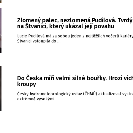
Zlomený palec, nezlomená Pudilová. Tvrdý
na Štvanici, který ukázal její povahu
Lucie Pudilová má za sebou jeden z nejtěžších večerů kariéry
Štvanici vstoupila do …
Do Česka míří velmi silné bouřky. Hrozí vic
kroupy
Český hydrometeorologický ústav (ČHMÚ) aktualizoval výstr
extrémně vysokými …