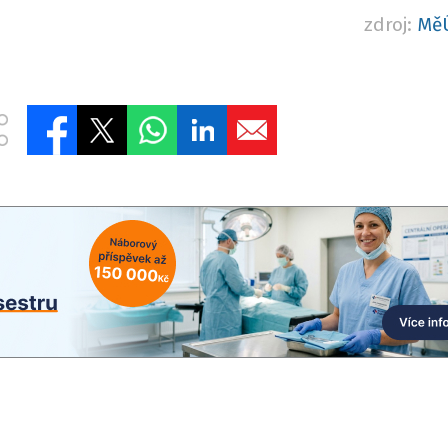
zdroj:
MěÚ