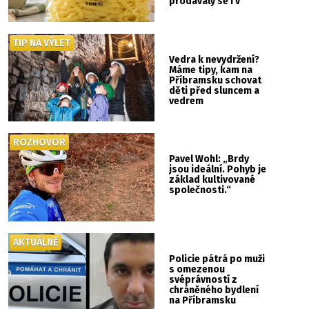
prodávaly se i v
Albertu
TIP NA VÝLET
Vedra k nevydržení?
Máme tipy, kam na
Příbramsku schovat
děti před sluncem a
vedrem
ROZHOVOR
Pavel Wohl: „Brdy
jsou ideální. Pohyb je
základ kultivované
společnosti.“
AKTUÁLNĚ
Policie pátrá po muži
s omezenou
svéprávností z
chráněného bydlení
na Příbramsku