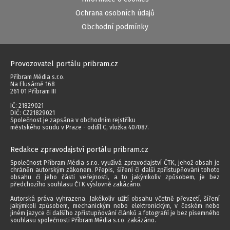
Ochrana osobních údajů
Obchodní podmínky
Provozovatel portálu pribram.cz
Příbram Média s.r.o.
Na Flusárně 168
261 01 Příbram III
IČ: 21829021
DIČ: CZ21829021
Společnost je zapsána v obchodním rejstříku
městského soudu v Praze - oddíl C, vložka 407087.
Redakce zpravodajství portálu pribram.cz
Společnost Příbram Média s.r.o. využívá zpravodajství ČTK, jehož obsah je
chráněn autorským zákonem. Přepis, šíření či další zpřístupňování tohoto
obsahu či jeho části veřejnosti, a to jakýmkoliv způsobem, je bez
předchozího souhlasu ČTK výslovně zakázáno.
Autorská práva vyhrazena. Jakékoliv užití obsahu včetně převzetí, šíření
jakýmkoli způsobem, mechanickým nebo elektronickým, v českém nebo
jiném jazyce či dalšího zpřístupňování článků a fotografií je bez písemného
souhlasu společnosti Příbram Média s.r.o. zakázáno.