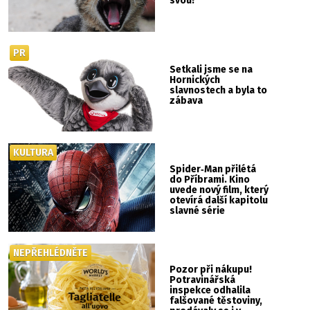
svou!
PR
Setkali jsme se na
Hornických
slavnostech a byla to
zábava
KULTURA
Spider‑Man přilétá
do Příbrami. Kino
uvede nový film, který
otevírá další kapitolu
slavné série
NEPŘEHLÉDNĚTE
Pozor při nákupu!
Potravinářská
inspekce odhalila
falšované těstoviny,