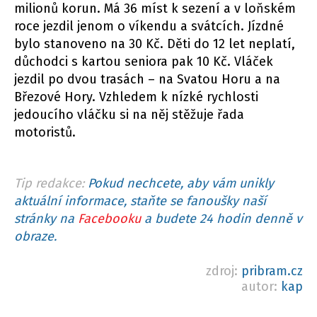
milionů korun. Má 36 míst k sezení a v loňském
roce jezdil jenom o víkendu a svátcích. Jízdné
bylo stanoveno na 30 Kč. Děti do 12 let neplatí,
důchodci s kartou seniora pak 10 Kč. Vláček
jezdil po dvou trasách – na Svatou Horu a na
Březové Hory. Vzhledem k nízké rychlosti
jedoucího vláčku si na něj stěžuje řada
motoristů.
Tip redakce:
Pokud nechcete, aby vám unikly
aktuální informace, staňte se fanoušky naší
stránky na
Facebooku
a budete 24 hodin denně v
obraze.
zdroj:
pribram.cz
autor:
kap