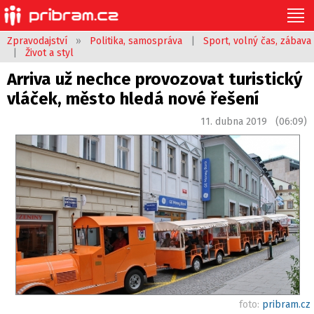
Zpravodajství
»
Politika, samospráva
|
Sport, volný čas, zábava
|
Život a styl
Arriva už nechce provozovat turistický
vláček, město hledá nové řešení
11. dubna 2019 (06:09)
foto:
pribram.cz