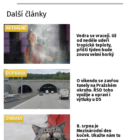
Další články
AKTUÁLNĚ
Vedra se vracejí. Už
od neděle udeří
tropické teploty,
příští týden bude
znovu velmi horký
DOPRAVA
O víkendu se zavřou
tunely na Pražském
okruhu. ŘSD toho
využije a opraví i
výtluky u D5
ZVÍŘATA
8. srpna je
Mezinárodní den
koček. Ukažte nám tu