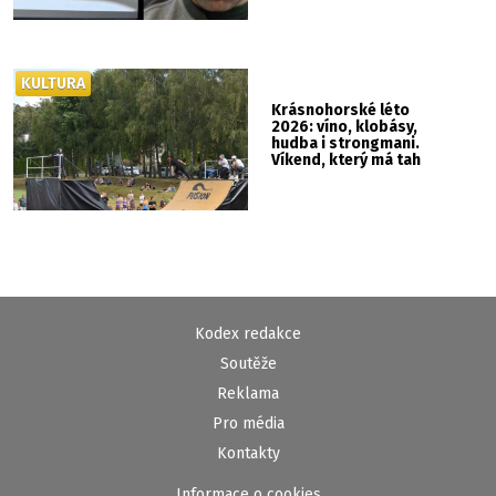
KULTURA
Krásnohorské léto
2026: víno, klobásy,
hudba i strongmani.
Víkend, který má tah
Kodex redakce
Soutěže
Reklama
Pro média
Kontakty
Informace o cookies