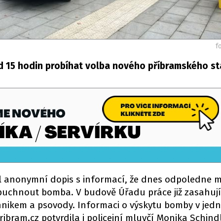
f
 15 hodin probíhat volba nového příbramského st
el anonymní dopis s informací, že dnes odpoledne m
uchnout bomba. V budově Úřadu práce již zasahují 
chnikem a psovody. Informaci o výskytu bomby v jedn
bram.cz potvrdila i policejní mluvčí Monika Schind