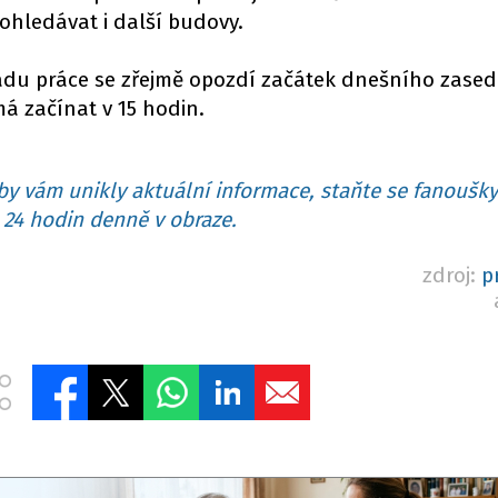
rohledávat i další budovy.
adu práce se zřejmě opozdí začátek dnešního zase
á začínat v 15 hodin.
y vám unikly aktuální informace, staňte se fanoušky
24 hodin denně v obraze.
zdroj:
p