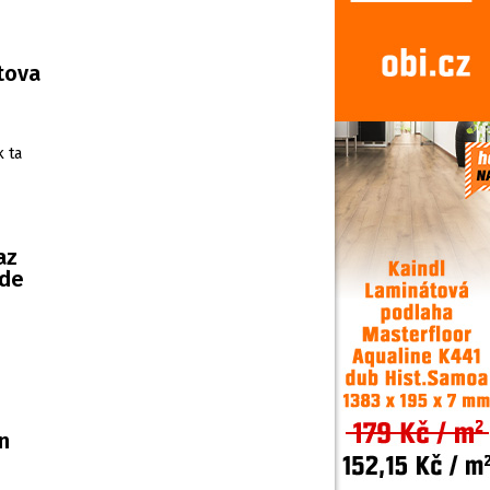
rtova
k ta
az
ude
n