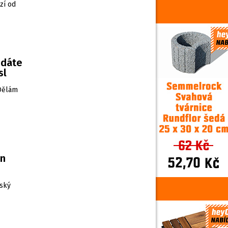
zí od
edáte
sl
„Dělám
en
šský