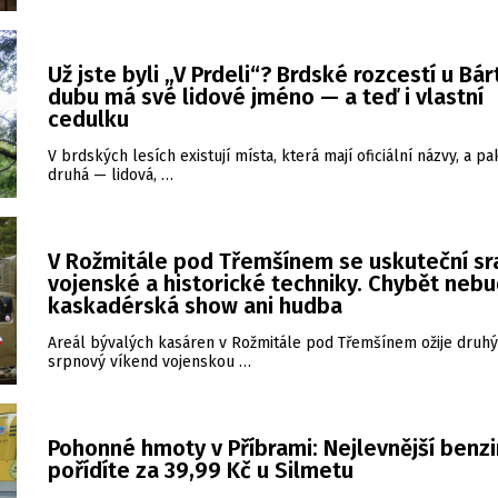
Už jste byli „V Prdeli“? Brdské rozcestí u Bá
dubu má své lidové jméno — a teď i vlastní
cedulku
V brdských lesích existují místa, která mají oficiální názvy, a pa
druhá — lidová, …
V Rožmitále pod Třemšínem se uskuteční sr
vojenské a historické techniky. Chybět neb
kaskadérská show ani hudba
Areál bývalých kasáren v Rožmitále pod Třemšínem ožije druhý
srpnový víkend vojenskou …
Pohonné hmoty v Příbrami: Nejlevnější benzi
pořídíte za 39,99 Kč u Silmetu