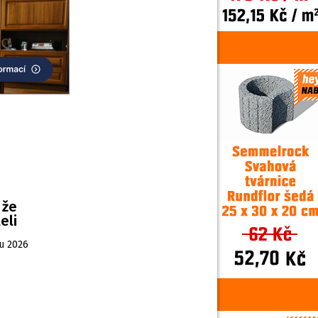
 že
eli
ku 2026