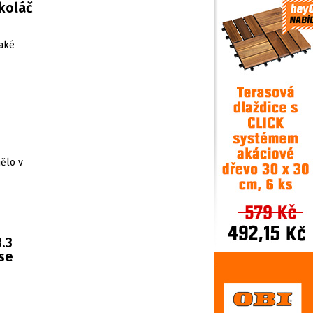
koláč
také
ělo v
.3
 se