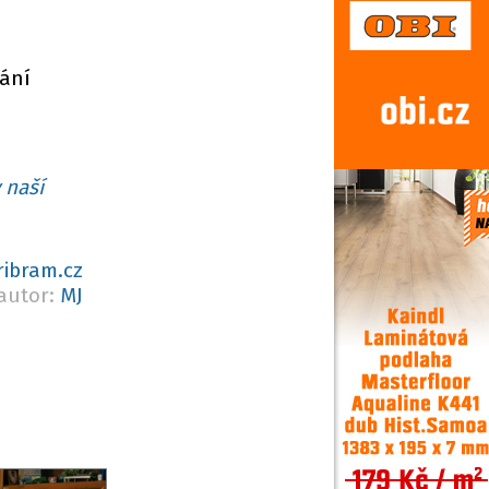
dání
 naší
ribram.cz
autor:
MJ