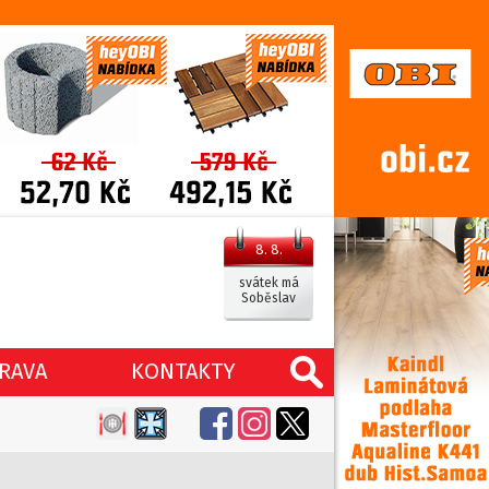
8. 8.
svátek má
Soběslav
RAVA
KONTAKTY