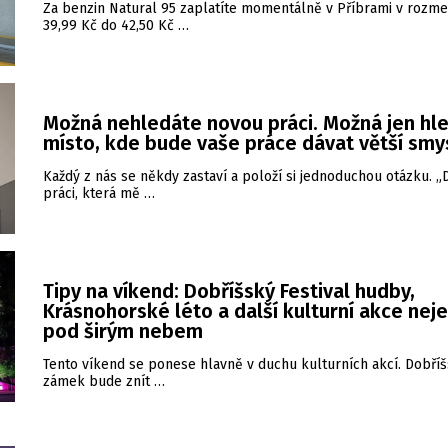
Za benzin Natural 95 zaplatíte momentálně v Příbrami v rozme
39,99 Kč do 42,50 Kč …
Možná nehledáte novou práci. Možná jen hl
místo, kde bude vaše práce dávat větší smy
Každý z nás se někdy zastaví a položí si jednoduchou otázku. 
práci, která mě …
Tipy na víkend: Dobříšský Festival hudby,
Krásnohorské léto a další kulturní akce nej
pod širým nebem
Tento víkend se ponese hlavně v duchu kulturních akcí. Dobří
zámek bude znít …