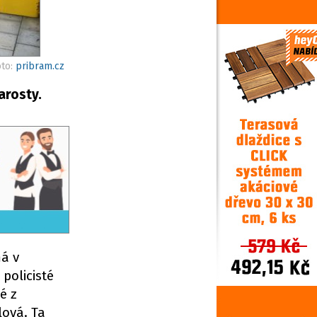
oto:
pribram.cz
arosty.
á v
policisté
é z
lová. Ta