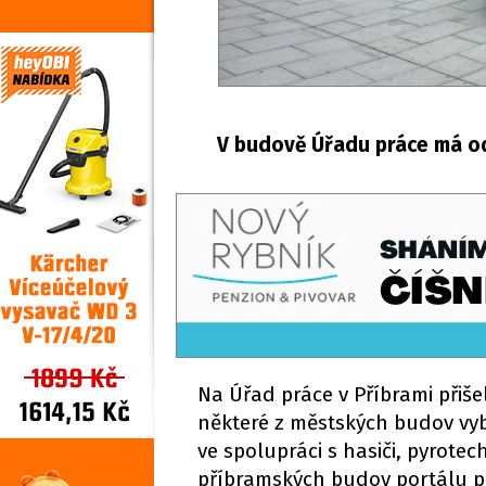
V budově Úřadu práce má od
Na Úřad práce v Příbrami přiš
některé z městských budov vyb
ve spolupráci s hasiči, pyrote
příbramských budov portálu pri