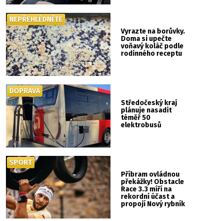
NEPŘEHLÉDNĚTE
Vyrazte na borůvky.
Doma si upečte
voňavý koláč podle
rodinného receptu
DOPRAVA
Středočeský kraj
plánuje nasadit
téměř 50
elektrobusů
SPORT
Příbram ovládnou
překážky! Obstacle
Race 3.3 míří na
rekordní účast a
propojí Nový rybník
se Svatou Horou