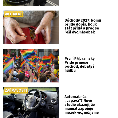
AKTUÁLNĚ
Důchody 2027: komu
přijde dopis, kolik
stát přidá a proč se
řeší dvojnásobek
První Příbramský
Pride přinese
pochod, debaty i
hudbu
ZAJÍMAVOSTI
Automat nás
„uspává“? Nové
studie ukazují, že
manuál zapojuje
mozek víc, než jsme
si mysleli