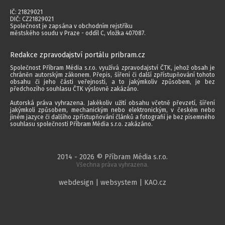
IČ: 21829021
DIČ: CZ21829021
Společnost je zapsána v obchodním rejstříku
městského soudu v Praze - oddíl C, vložka 407087.
Redakce zpravodajství portálu pribram.cz
Společnost Příbram Média s.r.o. využívá zpravodajství ČTK, jehož obsah je
chráněn autorským zákonem. Přepis, šíření či další zpřístupňování tohoto
obsahu či jeho části veřejnosti, a to jakýmkoliv způsobem, je bez
předchozího souhlasu ČTK výslovně zakázáno.
Autorská práva vyhrazena. Jakékoliv užití obsahu včetně převzetí, šíření
jakýmkoli způsobem, mechanickým nebo elektronickým, v českém nebo
jiném jazyce či dalšího zpřístupňování článků a fotografií je bez písemného
souhlasu společnosti Příbram Média s.r.o. zakázáno.
2014 - 2026 © Příbram Média s.r.o.
Všechna práva vyhrazena.
webdesign | websystem | KAO.cz