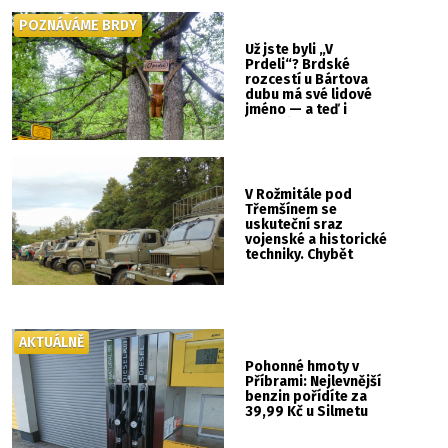
POZNÁVÁME BRDY
Už jste byli „V
Prdeli“? Brdské
rozcestí u Bártova
dubu má své lidové
jméno — a teď i
vlastní cedulku
V Rožmitále pod
Třemšínem se
uskuteční sraz
vojenské a historické
techniky. Chybět
nebude kaskadérská
show ani hudba
AKTUÁLNĚ
Pohonné hmoty v
Příbrami: Nejlevnější
benzin pořídíte za
39,99 Kč u Silmetu