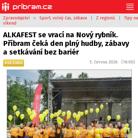
Zpravodajství
»
Sport, volný čas, zábava
|
Z regionů
|
Tipy na
víkend
ALKAFEST se vrací na Nový rybník.
Příbram čeká den plný hudby, zábavy
a setkávání bez bariér
5. června 2026 (16:00)
KULTURA