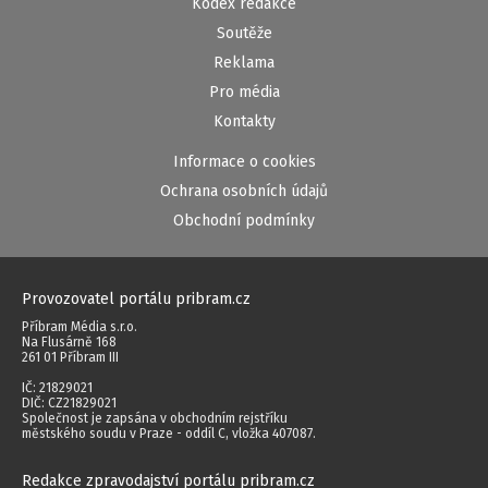
Kodex redakce
Soutěže
Reklama
Pro média
Kontakty
Informace o cookies
Ochrana osobních údajů
Obchodní podmínky
Provozovatel portálu pribram.cz
Příbram Média s.r.o.
Na Flusárně 168
261 01 Příbram III
IČ: 21829021
DIČ: CZ21829021
Společnost je zapsána v obchodním rejstříku
městského soudu v Praze - oddíl C, vložka 407087.
Redakce zpravodajství portálu pribram.cz