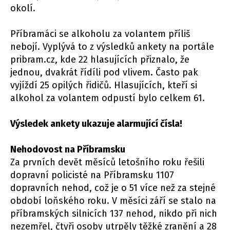
okolí.
Příbramáci se alkoholu za volantem příliš
nebojí. Vyplývá to z výsledků ankety na portále
pribram.cz, kde 22 hlasujících přiznalo, že
jednou, dvakrát řídíli pod vlivem. Často pak
vyjíždí 25 opilých řidičů. Hlasujících, kteří si
alkohol za volantem odpustí bylo celkem 61.
Výsledek ankety ukazuje alarmující čísla!
Nehodovost na Příbramsku
Za prvních devět měsíců letošního roku řešili
dopravní policisté na Příbramsku 1107
dopravních nehod, což je o 51 více než za stejné
období loňského roku. V měsíci září se stalo na
příbramských silnicích 137 nehod, nikdo při nich
nezemřel, čtyři osoby utrpěly těžké zranění a 28