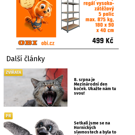
Další články
ZVÍŘATA
8. srpna je
Mezinárodní den
koček. Ukažte nám tu
svou!
PR
Setkali jsme se na
Hornických
slavnostech a byla to