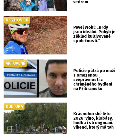
vedrem
ROZHOVOR
Pavel Wohl: „Brdy
jsou ideální. Pohyb je
základ kultivované
společnosti.“
AKTUÁLNĚ
Policie pátrá po muži
s omezenou
svéprávností z
chráněného bydlení
na Příbramsku
KULTURA
Krásnohorské léto
2026: víno, klobásy,
hudba i strongmani.
Víkend, který má tah