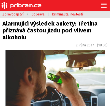
Zpravodajství
»
Doprava
|
Kriminalita, neštěstí
Alarmující výsledek ankety: Třetina
přiznává častou jízdu pod vlivem
alkoholu
2. října 2017 (18:50)