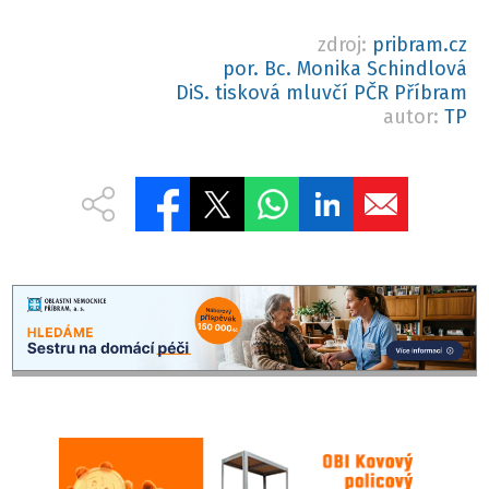
zdroj:
pribram.cz
por. Bc. Monika Schindlová
DiS. tisková mluvčí PČR Příbram
autor:
TP