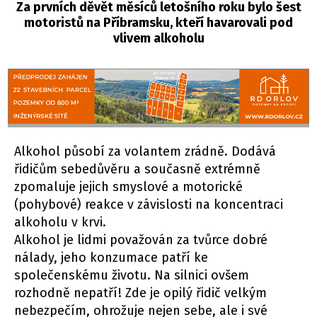
Za prvních děvět měsíců letošního roku bylo šest
motoristů na Příbramsku, kteří havarovali pod
vlivem alkoholu
Alkohol působí za volantem zrádně. Dodává
řidičům sebedůvěru a současně extrémně
zpomaluje jejich smyslové a motorické
(pohybové) reakce v závislosti na koncentraci
alkoholu v krvi.
Alkohol je lidmi považován za tvůrce dobré
nálady, jeho konzumace patří ke
společenskému životu. Na silnici ovšem
rozhodně nepatří! Zde je opilý řidič velkým
nebezpečím, ohrožuje nejen sebe, ale i své