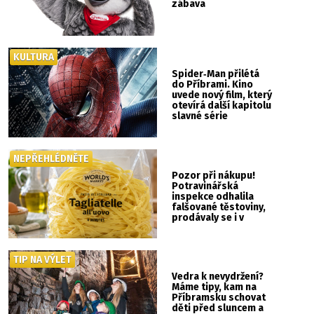
zábava
KULTURA
Spider‑Man přilétá
do Příbrami. Kino
uvede nový film, který
otevírá další kapitolu
slavné série
NEPŘEHLÉDNĚTE
Pozor při nákupu!
Potravinářská
inspekce odhalila
falšované těstoviny,
prodávaly se i v
Albertu
TIP NA VÝLET
Vedra k nevydržení?
Máme tipy, kam na
Příbramsku schovat
děti před sluncem a