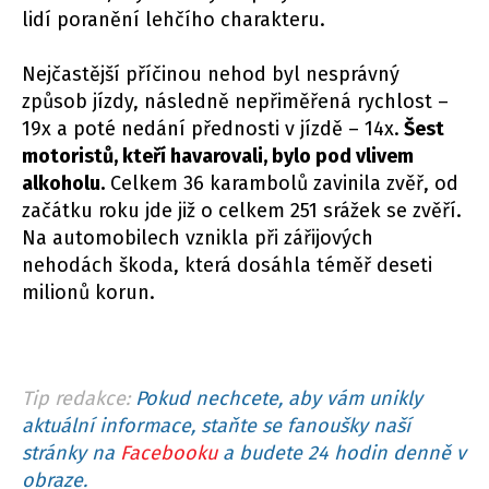
lidí poranění lehčího charakteru.
Nejčastější příčinou nehod byl nesprávný
způsob jízdy, následně nepřiměřená rychlost –
19x a poté nedání přednosti v jízdě – 14x.
Šest
motoristů, kteří havarovali, bylo pod vlivem
alkoholu.
Celkem 36 karambolů zavinila zvěř, od
začátku roku jde již o celkem 251 srážek se zvěří.
Na automobilech vznikla při zářijových
nehodách škoda, která dosáhla téměř deseti
milionů korun.
Tip redakce:
Pokud nechcete, aby vám unikly
aktuální informace, staňte se fanoušky naší
stránky na
Facebooku
a budete 24 hodin denně v
obraze.