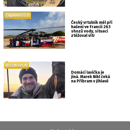
ZAJÍMAVOSTI
Český vrtulník měl při
hašení ve Francii 263
shozů vody, situaci
ztěžoval vítr
ROZHOVOR
Domácí lavička je
jiná. Marek Nikl čeká
na Příbram v Jihlavě