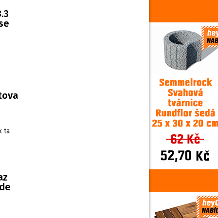
.3
 se
rtova
k ta
az
ude