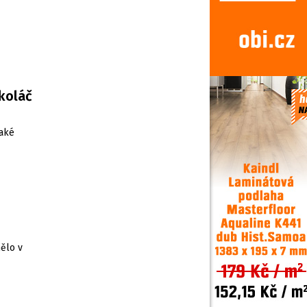
koláč
také
ělo v