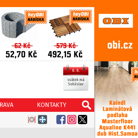
8. 8.
svátek má
Soběslav
RAVA
KONTAKTY