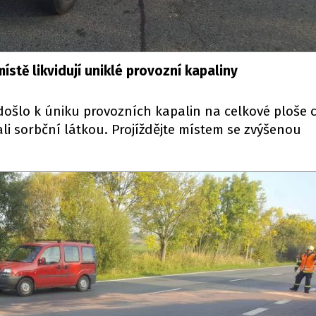
místě likvidují uniklé provozní kapaliny
 došlo k úniku provozních kapalin na celkové ploše 
ali sorbční látkou. Projíždějte místem se zvýšenou