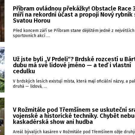
Příbram ovládnou překážky! Obstacle Race 3
míří na rekordní účast a propojí Nový rybník
Svatou Horou
Před koncem září se Příbram stane dějištěm jedné z největších
sportovních akcí …
Už jste byli „V Prdeli“? Brdské rozcestí u Bá
dubu má své lidové jméno — a teď i vlastní
cedulku
V brdských lesích existují místa, která mají oficiální názvy, a pa
druhá — lidová, …
V Rožmitále pod Třemšínem se uskuteční sr
vojenské a historické techniky. Chybět neb
kaskadérská show ani hudba
Areál bývalých kasáren v Rožmitále pod Třemšínem ožije druhý