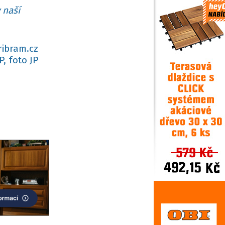
 naší
ribram.cz
P, foto JP