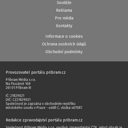
Soutěže
Reklama
Pro média
Kontakty
Informace o cookies
Ochrana osobních údajů
Obchodní podmínky
Provozovatel portálu pribram.cz
Příbram Média s.r.o.
Na Flusárně 168
261 01 Příbram III
IČ: 21829021
DIČ: CZ21829021
Společnost je zapsána v obchodním rejstříku
městského soudu v Praze - oddíl C, vložka 407087.
Redakce zpravodajství portálu pribram.cz
Společnost Příbram Média s.r.o. využívá zpravodajství ČTK, jehož obsah je