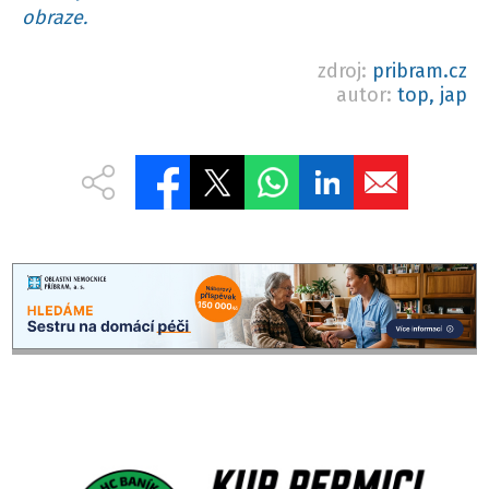
obraze.
zdroj:
pribram.cz
autor:
top, jap