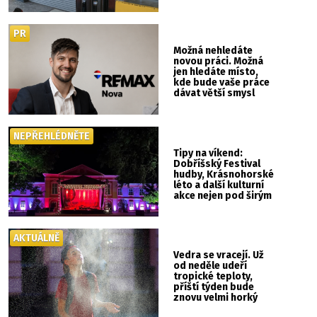
PR
Možná nehledáte
novou práci. Možná
jen hledáte místo,
kde bude vaše práce
dávat větší smysl
NEPŘEHLÉDNĚTE
Tipy na víkend:
Dobříšský Festival
hudby, Krásnohorské
léto a další kulturní
akce nejen pod širým
nebem
AKTUÁLNĚ
Vedra se vracejí. Už
od neděle udeří
tropické teploty,
příští týden bude
znovu velmi horký