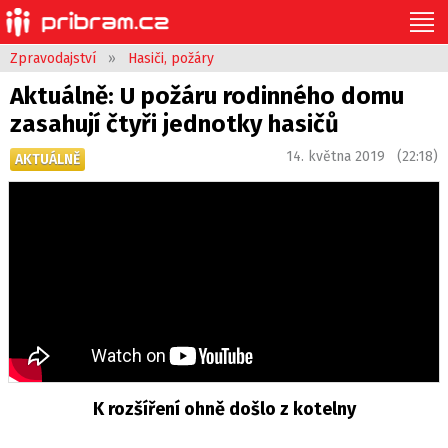
Zpravodajství
»
Hasiči, požáry
Aktuálně: U požáru rodinného domu
zasahují čtyři jednotky hasičů
14. května 2019 (22:18)
AKTUÁLNĚ
K rozšíření ohně došlo z kotelny