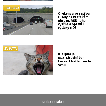
DOPRAVA
O víkendu se zavřou
tunely na Pražském
okruhu. ŘSD toho
využije a opraví i
výtluky u D5
ZVÍŘATA
8. srpna je
Mezinárodní den
koček. Ukažte nám tu
svou!
Kodex redakce