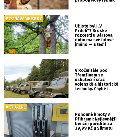
propojí Nový rybník
se Svatou Horou
POZNÁVÁME BRDY
Už jste byli „V
Prdeli“? Brdské
rozcestí u Bártova
dubu má své lidové
jméno — a teď i
vlastní cedulku
V Rožmitále pod
Třemšínem se
uskuteční sraz
vojenské a historické
techniky. Chybět
nebude kaskadérská
show ani hudba
AKTUÁLNĚ
Pohonné hmoty v
Příbrami: Nejlevnější
benzin pořídíte za
39,99 Kč u Silmetu