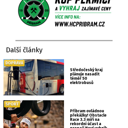
Další články
DOPRAVA
Středočeský kraj
plánuje nasadit
téměř 50
elektrobusů
SPORT
Příbram ovládnou
překážky! Obstacle
Race 3.3 míří na
rekordní účast a