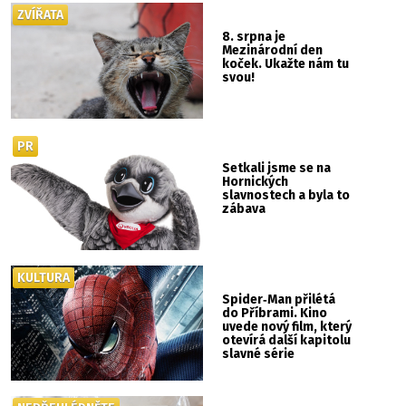
ZVÍŘATA
8. srpna je
Mezinárodní den
koček. Ukažte nám tu
svou!
PR
Setkali jsme se na
Hornických
slavnostech a byla to
zábava
KULTURA
Spider‑Man přilétá
do Příbrami. Kino
uvede nový film, který
otevírá další kapitolu
slavné série