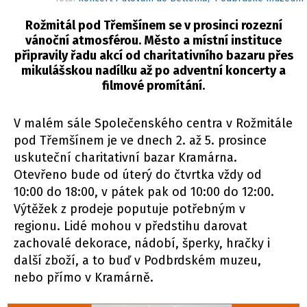
Rožmitál pod Třemšínem se v prosinci rozezní
vánoční atmosférou. Město a místní instituce
připravily řadu akcí od charitativního bazaru přes
mikulášskou nadílku až po adventní koncerty a
filmové promítání.
V malém sále Společenského centra v Rožmitále
pod Třemšínem je ve dnech 2. až 5. prosince
uskuteční charitativní bazar Kramárna.
Otevřeno bude od úterý do čtvrtka vždy od
10:00 do 18:00, v pátek pak od 10:00 do 12:00.
Výtěžek z prodeje poputuje potřebným v
regionu. Lidé mohou v předstihu darovat
zachovalé dekorace, nádobí, šperky, hračky i
další zboží, a to buď v Podbrdském muzeu,
nebo přímo v Kramárně.