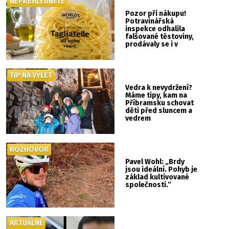
NEPŘEHLÉDNĚTE
Pozor při nákupu!
Potravinářská
inspekce odhalila
falšované těstoviny,
prodávaly se i v
Albertu
TIP NA VÝLET
Vedra k nevydržení?
Máme tipy, kam na
Příbramsku schovat
děti před sluncem a
vedrem
ROZHOVOR
Pavel Wohl: „Brdy
jsou ideální. Pohyb je
základ kultivované
společnosti.“
AKTUÁLNĚ