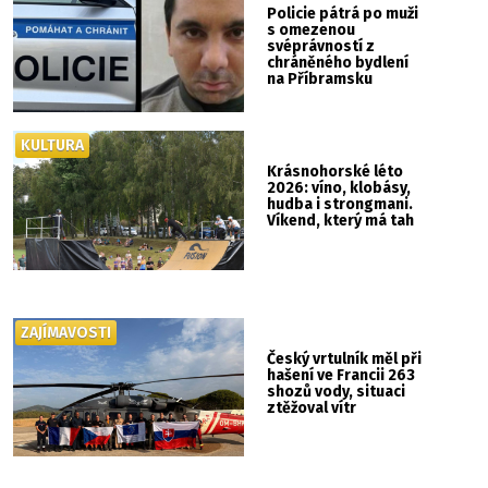
Policie pátrá po muži
s omezenou
svéprávností z
chráněného bydlení
na Příbramsku
KULTURA
Krásnohorské léto
2026: víno, klobásy,
hudba i strongmani.
Víkend, který má tah
ZAJÍMAVOSTI
Český vrtulník měl při
hašení ve Francii 263
shozů vody, situaci
ztěžoval vítr