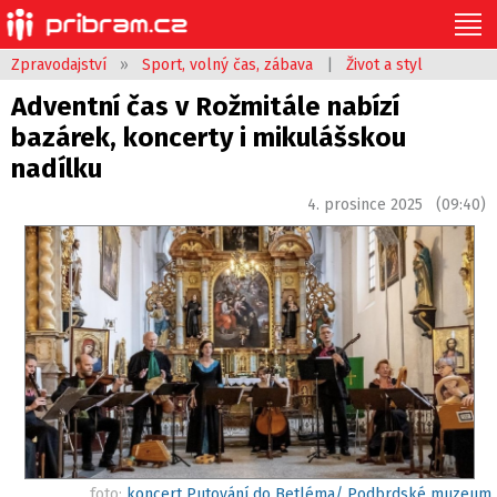
Zpravodajství
»
Sport, volný čas, zábava
|
Život a styl
Adventní čas v Rožmitále nabízí
bazárek, koncerty i mikulášskou
nadílku
4. prosince 2025 (09:40)
foto:
koncert Putování do Betléma/ Podbrdské muzeum