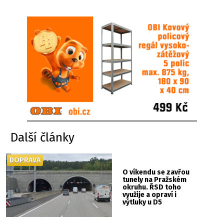
Další články
DOPRAVA
O víkendu se zavřou
tunely na Pražském
okruhu. ŘSD toho
využije a opraví i
výtluky u D5