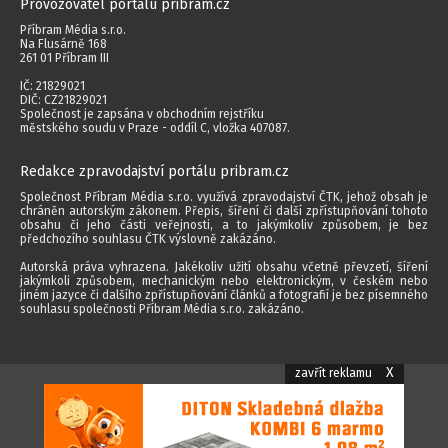
Provozovatel portálu pribram.cz
Příbram Média s.r.o.
Na Flusárně 168
261 01 Příbram III
IČ: 21829021
DIČ: CZ21829021
Společnost je zapsána v obchodním rejstříku
městského soudu v Praze - oddíl C, vložka 407087.
Redakce zpravodajství portálu pribram.cz
Společnost Příbram Média s.r.o. využívá zpravodajství ČTK, jehož obsah je
chráněn autorským zákonem. Přepis, šíření či další zpřístupňování tohoto
obsahu či jeho části veřejnosti, a to jakýmkoliv způsobem, je bez
předchozího souhlasu ČTK výslovně zakázáno.
Autorská práva vyhrazena. Jakékoliv užití obsahu včetně převzetí, šíření
jakýmkoli způsobem, mechanickým nebo elektronickým, v českém nebo
jiném jazyce či dalšího zpřístupňování článků a fotografií je bez písemného
souhlasu společnosti Příbram Média s.r.o. zakázáno.
X
2014 - 2026 © Příbram Média s.r.o.
zavřít reklamu
Všechna práva vyhrazena.
webdesign | websystem | KAO.cz