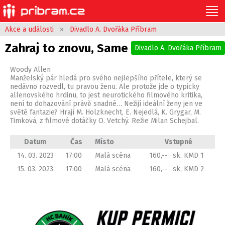
Akce a události
»
Divadlo A. Dvořáka Příbram
Zahraj to znovu, Same
Divadlo A. Dvořáka Příbram
Woody Allen
Manželský pár hledá pro svého nejlepšího přítele, který se
nedávno rozvedl, tu pravou ženu. Ale protože jde o typicky
allenovského hrdinu, to jest neurotického filmového kritika,
není to dohazování právě snadné… Nežijí ideální ženy jen ve
světě fantazie? Hrají M. Holzknecht, E. Nejedlá, K. Grygar, M.
Timková, z filmové dotáčky O. Vetchý. Režie Milan Schejbal.
Datum
Čas
Místo
Vstupné
14. 03. 2023
17:00
Malá scéna
160,--
sk. KMD 1
15. 03. 2023
17:00
Malá scéna
160,--
sk. KMD 2