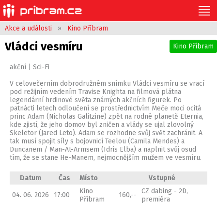
Akce a události
»
Kino Příbram
Vládci vesmíru
Kino Příbram
akční | Sci-Fi
V celovečerním dobrodružném snímku Vládci vesmíru se vrací
pod režijním vedením Travise Knighta na filmová plátna
legendární hrdinové světa známých akčních figurek. Po
patnácti letech odloučení se prostřednictvím Meče moci ocitá
princ Adam (Nicholas Galitzine) zpět na rodné planetě Eternia,
kde zjistí, že jeho domov byl zničen a vlády se ujal zlovolný
Skeletor (Jared Leto). Adam se rozhodne svůj svět zachránit. A
tak musí spojit síly s bojovnicí Teelou (Camila Mendes) a
Duncanem / Man-At-Armsem (Idris Elba) a naplnit svůj osud
tím, že se stane He-Manem, nejmocnějším mužem ve vesmíru.
Datum
Čas
Místo
Vstupné
Kino
CZ dabing - 2D,
04. 06. 2026
17:00
160,--
Příbram
premiéra