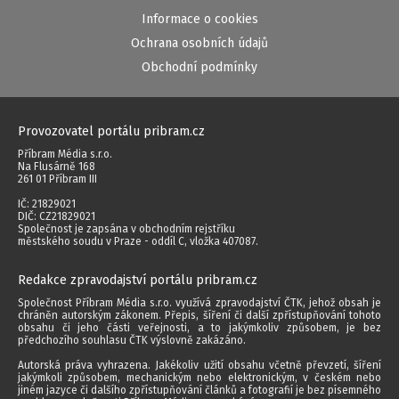
Informace o cookies
Ochrana osobních údajů
Obchodní podmínky
Provozovatel portálu pribram.cz
Příbram Média s.r.o.
Na Flusárně 168
261 01 Příbram III
IČ: 21829021
DIČ: CZ21829021
Společnost je zapsána v obchodním rejstříku
městského soudu v Praze - oddíl C, vložka 407087.
Redakce zpravodajství portálu pribram.cz
Společnost Příbram Média s.r.o. využívá zpravodajství ČTK, jehož obsah je
chráněn autorským zákonem. Přepis, šíření či další zpřístupňování tohoto
obsahu či jeho části veřejnosti, a to jakýmkoliv způsobem, je bez
předchozího souhlasu ČTK výslovně zakázáno.
Autorská práva vyhrazena. Jakékoliv užití obsahu včetně převzetí, šíření
jakýmkoli způsobem, mechanickým nebo elektronickým, v českém nebo
jiném jazyce či dalšího zpřístupňování článků a fotografií je bez písemného