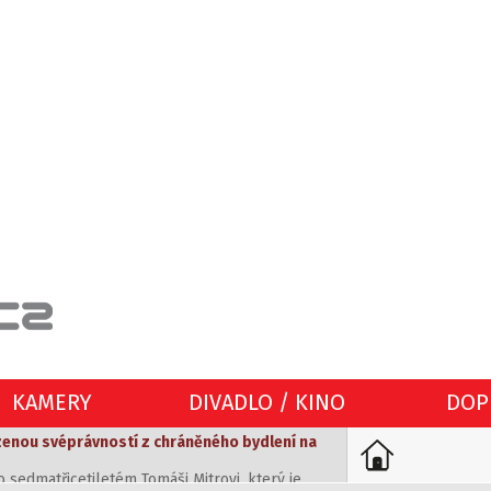
KAMERY
DIVADLO / KINO
DOP
zenou svéprávností z chráněného bydlení na
o sedmatřicetiletém Tomáši Mitrovi, který je