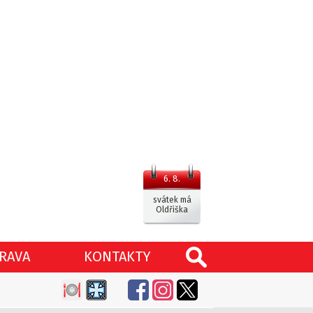
6. 8.
svátek má
Oldřiška
RAVA
KONTAKTY