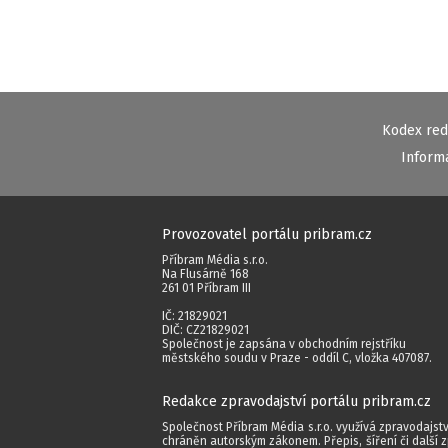
Kodex red
Inform
Provozovatel portálu pribram.cz
Příbram Média s.r.o.
Na Flusárně 168
261 01 Příbram III
IČ: 21829021
DIČ: CZ21829021
Společnost je zapsána v obchodním rejstříku
městského soudu v Praze - oddíl C, vložka 407087.
Redakce zpravodajství portálu pribram.cz
Společnost Příbram Média s.r.o. využívá zpravodajstv
chráněn autorským zákonem. Přepis, šíření či další 