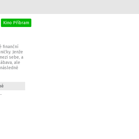
Kino Příbram
é finanční
ničky. Jenže
mezi sebe, a
zábava, ale
y následně
né
-