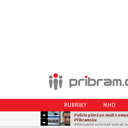
RUBRIKY
MHD
Policie pátrá po muži s ome
Příbramsku
Příbramští policisté pátrají p