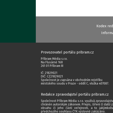
Kodex red
Inform
Provozovatel portálu pribram.cz
Příbram Média s.r.o.
Na Flusárně 168
261 01 Příbram III
IČ: 21829021
DIČ: CZ21829021
Společnost je zapsána v obchodním rejstříku
městského soudu v Praze - oddíl C, vložka 407087.
Redakce zpravodajství portálu pribram.cz
Společnost Příbram Média s.r.o. využívá zpravodajstv
chráněn autorským zákonem. Přepis, šíření či další 
obsahu či jeho části veřejnosti, a to jakýmkol
předchozího souhlasu ČTK výslovně zakázáno.