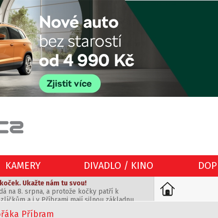
KAMERY
DIVADLO / KINO
DOP
 koček. Ukažte nám tu svou!
á na 8. srpna, a protože kočky patří k
íčkům a i v Příbrami mají silnou základnu,
ch slavnostech a byla to zábava
jmout společně s vámi. Pošlete nám fotku své
 tepla rádi navštěvujeme místa, kde se scházejí
 kočičí galerii.
ořáka Příbram
ceme být součástí vašeho života nejen jako