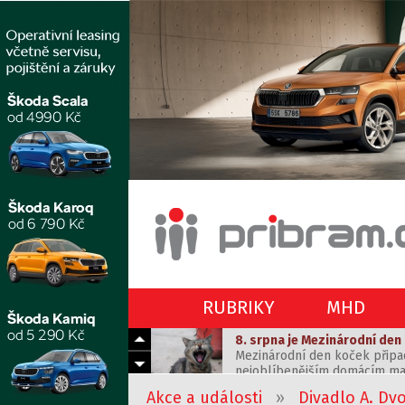
RUBRIKY
MHD
8. srpna je Mezinárodní den
Mezinárodní den koček připad
nejoblíbenějším domácím mazl
Setkali jsme se na Hornický
rozhodli jsme se ho letos po
Jako váš spolehlivý dodavatel
kočky a vytvoříme příbramskou
Akce a události
»
Divadlo A. Dv
rodiny, přátelé a sousedé. Ch