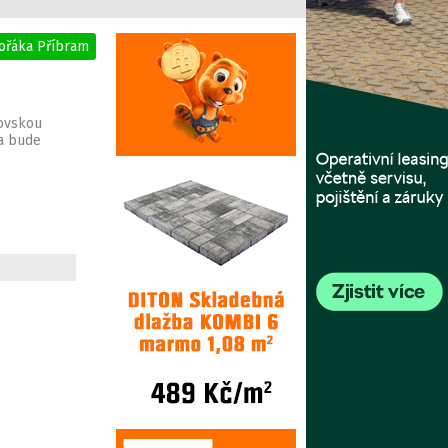
vořáka Příbram
rovskou
 a bude