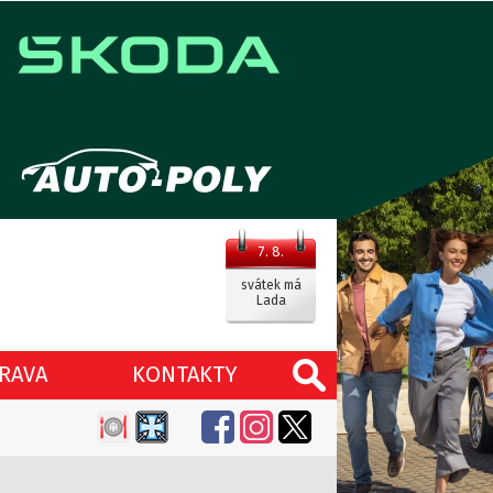
7. 8.
svátek má
Lada
RAVA
KONTAKTY