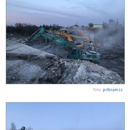
foto:
pribram.cz