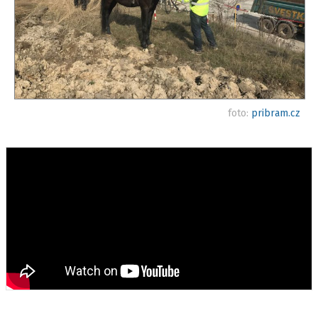
foto:
pribram.cz