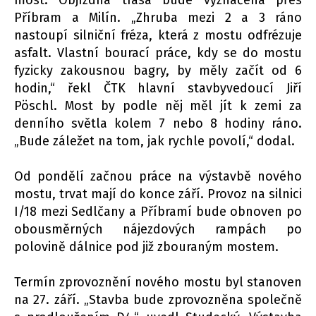
Příbram a Milín. „Zhruba mezi 2 a 3 ráno
nastoupí silniční fréza, která z mostu odfrézuje
asfalt. Vlastní bourací práce, kdy se do mostu
fyzicky zakousnou bagry, by měly začít od 6
hodin,“ řekl ČTK hlavní stavbyvedoucí Jiří
Pöschl. Most by podle něj měl jít k zemi za
denního světla kolem 7 nebo 8 hodiny ráno.
„Bude záležet na tom, jak rychle povolí,“ dodal.
Od pondělí začnou práce na výstavbě nového
mostu, trvat mají do konce září. Provoz na silnici
I/18 mezi Sedlčany a Příbramí bude obnoven po
obousměrných nájezdových rampách po
polovině dálnice pod již zbouraným mostem.
Termín zprovoznění nového mostu byl stanoven
na 27. září. „Stavba bude zprovozněna společně