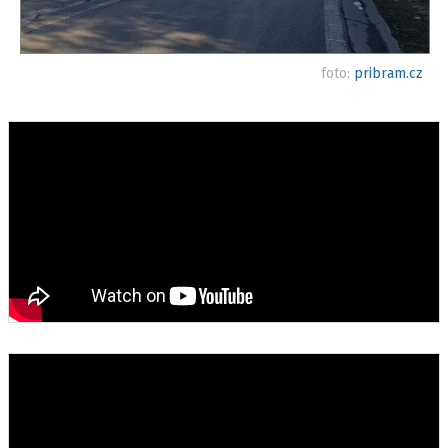
foto:
pribram.cz