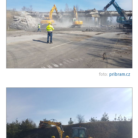
foto:
pribram.cz