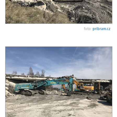
foto:
pribram.cz