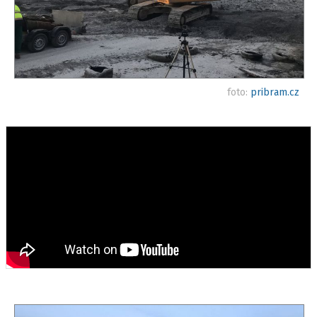
foto:
pribram.cz