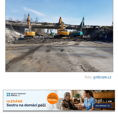
foto:
pribram.cz