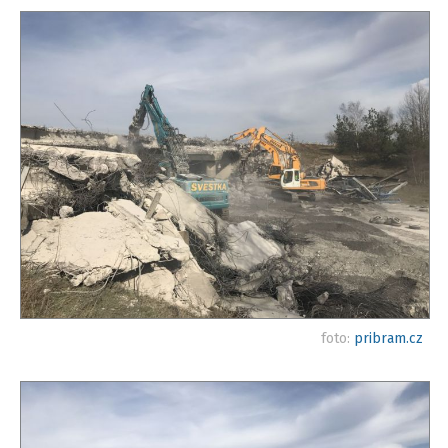
foto:
pribram.cz