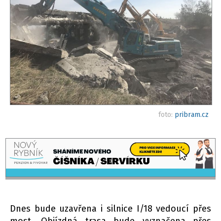
foto:
pribram.cz
Dnes bude uzavřena i silnice I/18 vedoucí přes
most. Objízdná trasa bude vyznačena přes