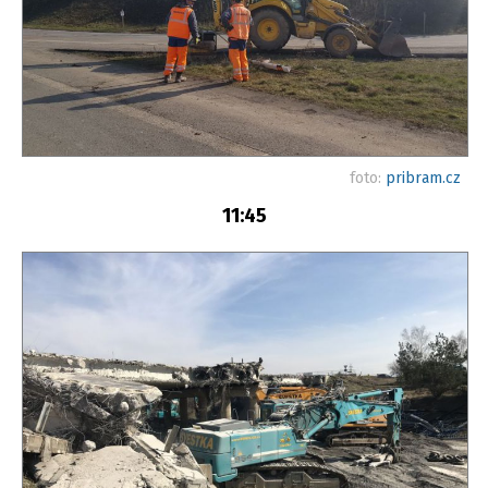
foto:
pribram.cz
11:45