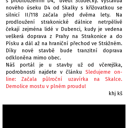
s prodloužením D4,“ uvedl Studecký. Výstavba
nového úseku D4 od Skalky s křižovatkou se
silnicí II/118 začala před dvěma lety. Na
prodloužení strakonické dálnice netrpělivě
čekají zejména lidé v Dubenci, kudy je vedena
veškerá doprava z Prahy na Strakonice a do
Písku a dál až na hraniční přechod ve Strážném.
Díky nové stavbě bude tranzitní doprava
odkloněna mimo obec.
Náš portál je u stavby už od včerejška,
podrobnosti najdete v článku
Sledujeme on-
line: Začala půlroční uzavírka na Skalce.
Demolice mostu v plném proudu!
khj kš