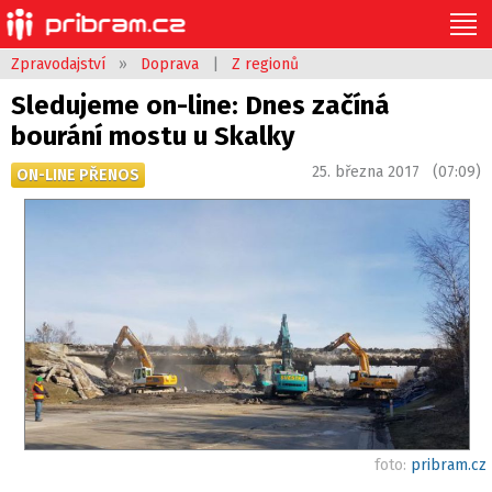
Zpravodajství
»
Doprava
|
Z regionů
Sledujeme on-line: Dnes začíná
bourání mostu u Skalky
25. března 2017 (07:09)
ON-LINE PŘENOS
foto:
pribram.cz