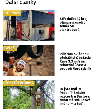
Další články
DOPRAVA
Středočeský kraj
plánuje nasadit
téměř 50
elektrobusů
SPORT
Příbram ovládnou
překážky! Obstacle
Race 3.3 míří na
rekordní účast a
propojí Nový rybník
se Svatou Horou
POZNÁVÁME BRDY
Už jste byli „V
Prdeli“? Brdské
rozcestí u Bártova
dubu má své lidové
jméno — a teď i
vlastní cedulku