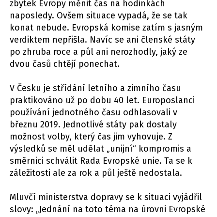
zbytek Evropy měnit čas na hodinkách
naposledy. Ovšem situace vypadá, že se tak
konat nebude. Evropská komise zatím s jasným
verdiktem nepřišla. Navíc se ani členské státy
po zhruba roce a půl ani nerozhodly, jaký ze
dvou časů chtějí ponechat.
V Česku je střídání letního a zimního času
praktikováno už po dobu 40 let. Europoslanci
používání jednotného času odhlasovali v
březnu 2019. Jednotlivé státy pak dostaly
možnost volby, který čas jim vyhovuje. Z
výsledků se měl udělat „unijní“ kompromis a
směrnici schválit Rada Evropské unie. Ta se k
záležitosti ale za rok a půl ještě nedostala.
Mluvčí ministerstva dopravy se k situaci vyjádřil
slovy: „Jednání na toto téma na úrovni Evropské