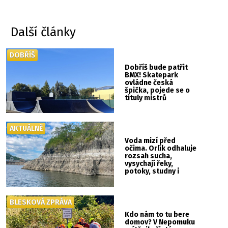
Další články
DOBŘÍŠ
Dobříš bude patřit
BMX! Skatepark
ovládne česká
špička, pojede se o
tituly mistrů
republiky
AKTUÁLNĚ
Voda mizí před
očima. Orlík odhaluje
rozsah sucha,
vysychají řeky,
potoky, studny i
mokřady
BLESKOVÁ ZPRÁVA
Kdo nám to tu bere
domov? V Nepomuku