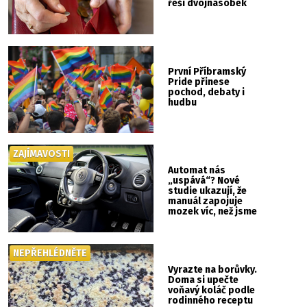
řeší dvojnásobek
První Příbramský
Pride přinese
pochod, debaty i
hudbu
ZAJÍMAVOSTI
Automat nás
„uspává“? Nové
studie ukazují, že
manuál zapojuje
mozek víc, než jsme
si mysleli
NEPŘEHLÉDNĚTE
Vyrazte na borůvky.
Doma si upečte
voňavý koláč podle
rodinného receptu