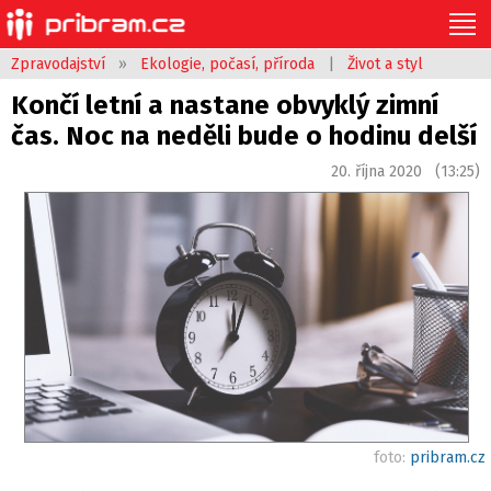
Zpravodajství
»
Ekologie, počasí, příroda
|
Život a styl
Končí letní a nastane obvyklý zimní
čas. Noc na neděli bude o hodinu delší
20. října 2020 (13:25)
foto:
pribram.cz