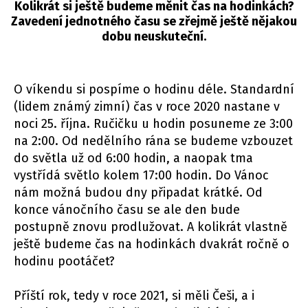
Kolikrát si ještě budeme měnit čas na hodinkách?
Zavedení jednotného času se zřejmě ještě nějakou
dobu neuskuteční.
O víkendu si pospíme o hodinu déle. Standardní
(lidem známý zimní) čas v roce 2020 nastane v
noci 25. října. Ručičku u hodin posuneme ze 3:00
na 2:00. Od nedělního rána se budeme vzbouzet
do světla už od 6:00 hodin, a naopak tma
vystřídá světlo kolem 17:00 hodin. Do Vánoc
nám možná budou dny připadat krátké. Od
konce vánočního času se ale den bude
postupně znovu prodlužovat. A kolikrát vlastně
ještě budeme čas na hodinkách dvakrát ročně o
hodinu pootáčet?
Příští rok, tedy v roce 2021, si měli Češi, a i