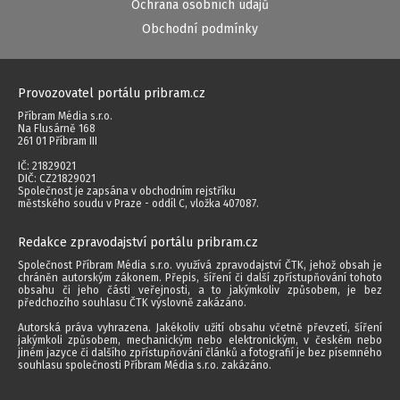
Ochrana osobních údajů
Obchodní podmínky
Provozovatel portálu pribram.cz
Příbram Média s.r.o.
Na Flusárně 168
261 01 Příbram III
IČ: 21829021
DIČ: CZ21829021
Společnost je zapsána v obchodním rejstříku
městského soudu v Praze - oddíl C, vložka 407087.
Redakce zpravodajství portálu pribram.cz
Společnost Příbram Média s.r.o. využívá zpravodajství ČTK, jehož obsah je
chráněn autorským zákonem. Přepis, šíření či další zpřístupňování tohoto
obsahu či jeho části veřejnosti, a to jakýmkoliv způsobem, je bez
předchozího souhlasu ČTK výslovně zakázáno.
Autorská práva vyhrazena. Jakékoliv užití obsahu včetně převzetí, šíření
jakýmkoli způsobem, mechanickým nebo elektronickým, v českém nebo
jiném jazyce či dalšího zpřístupňování článků a fotografií je bez písemného
souhlasu společnosti Příbram Média s.r.o. zakázáno.