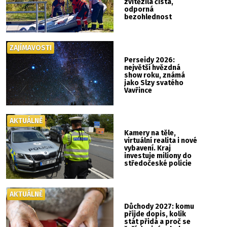
zvítězila čistá,
odporná
bezohlednost
ZAJÍMAVOSTI
Perseidy 2026:
největší hvězdná
show roku, známá
jako Slzy svatého
Vavřince
AKTUÁLNĚ
Kamery na těle,
virtuální realita i nové
vybavení. Kraj
investuje miliony do
středočeské policie
AKTUÁLNĚ
Důchody 2027: komu
přijde dopis, kolik
stát přidá a proč se